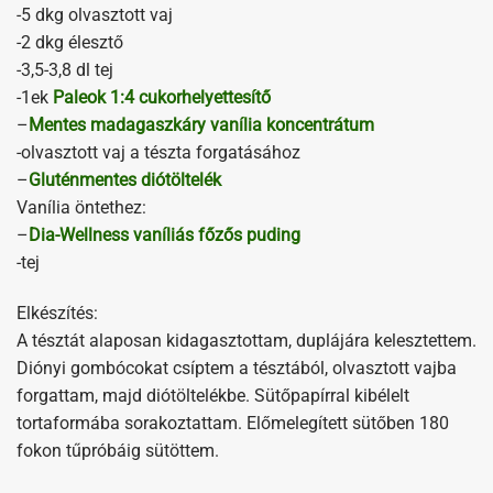
-5 dkg olvasztott vaj
-2 dkg élesztő
-3,5-3,8 dl tej
-1ek
Paleok 1:4 cukorhelyettesítő
–
Mentes madagaszkáry vanília koncentrátum
-olvasztott vaj a tészta forgatásához
–
Gluténmentes diótöltelék
Vanília öntethez:
–
Dia-Wellness vaníliás főzős puding
-tej
Elkészítés:
A tésztát alaposan kidagasztottam, duplájára kelesztettem.
Diónyi gombócokat csíptem a tésztából, olvasztott vajba
forgattam, majd diótöltelékbe. Sütőpapírral kibélelt
tortaformába sorakoztattam. Előmelegített sütőben 180
fokon tűpróbáig sütöttem.