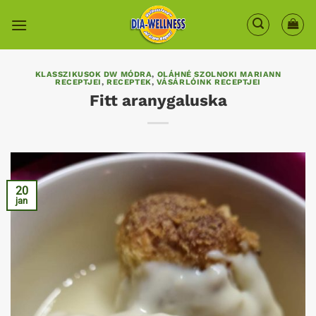
Skip
to
content
KLASSZIKUSOK DW MÓDRA
,
OLÁHNÉ SZOLNOKI MARIANN
RECEPTJEI
,
RECEPTEK
,
VÁSÁRLÓINK RECEPTJEI
Fitt aranygaluska
20
jan