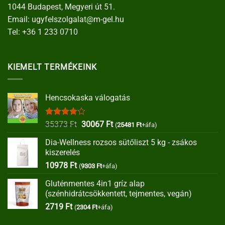
1044 Budapest, Megyeri út 51.
Email:
ugyfelszolgalat@m-gel.hu
Tel:
+36 1 233 0710
KIEMELT TERMÉKEINK
Hencsokaska válogatás
Értékelés:
Original
Current
35373
Ft
30067
Ft
(
25481
Ft
+áfa)
4.00
/ 5
price
price
Dia-Wellness rozsos sütőliszt 5 kg - zsákos
was:
is:
kiszerelés
35373 Ft.
30067 Ft.
10978
Ft
(
9303
Ft
+áfa)
Gluténmentes 4in1 gríz alap
(szénhidrátcsökkentett, tejmentes, vegán)
2719
Ft
(
2304
Ft
+áfa)