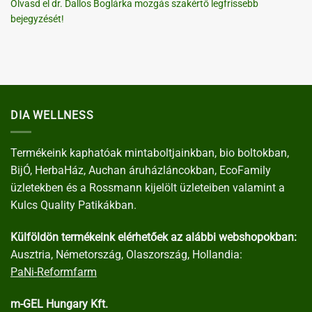
Olvasd el dr. Dallos Boglárka mozgás szakértő legfrissebb
bejegyzését!
DIA WELLNESS
Termékeink kaphatóak mintaboltjainkban, bio boltokban,
BijÓ, HerbaHáz, Auchan áruházláncokban, EcoFamily
üzletekben és a Rossmann kijelölt üzleteiben valamint a
Kulcs Quality Patikákban.
Külföldön termékeink elérhetőek az alábbi webshopokban:
Ausztria, Németország, Olaszország, Hollandia:
PaNi-Reformfarm
m-GEL Hungary Kft.