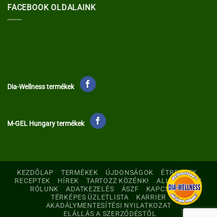
FACEBOOK OLDALAINK
Dia-Wellness termékek
M-GEL Hungary termékek
KEZDŐLAP
TERMÉKEK
ÚJDONSÁGOK
ÉTRENDEK
RECEPTEK
HÍREK
TARTOZZ KÖZÉNK!
ALLERGÉNEK
RÓLUNK
ADATKEZELÉS
ÁSZF
KAPCSOLAT
TÉRKÉPES ÜZLETLISTA
KARRIER
AKADÁLYMENTESÍTÉSI NYILATKOZAT
ELÁLLÁS A SZERZŐDÉSTŐL