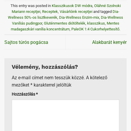
This entry was posted in
Klasszikusok DW módra
,
Oláhné Szolnoki
Mariann receptjei
,
Receptek
,
Vásárlóink receptjei
and tagged
Dia-
Wellness 50%-os lisztkeverék
,
Dia-Wellness Enzim-mix
,
Dia-Wellness
Vaníliás pudingpor
,
Gluténmentes diótöltelék
,
klasszikus
,
Mentes
madagaszkári vanília koncentrátum
,
PaleOK 1:4 Cukorhelyettesítő
.
Sajtos túrós pogácsa
Alakbarát kenyér
Vélemény, hozzászólás?
Az e-mail címet nem tesszük közzé.
A kötelező
mezőket
*
karakterrel jelöltük
Hozzászólás
*