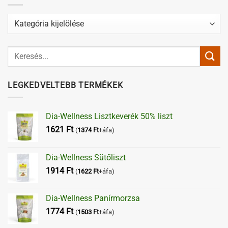
Kategóriák
LEGKEDVELTEBB TERMÉKEK
Dia-Wellness Lisztkeverék 50% liszt
1621
Ft
(
1374
Ft
+áfa)
Dia-Wellness Sütőliszt
1914
Ft
(
1622
Ft
+áfa)
Dia-Wellness Panírmorzsa
1774
Ft
(
1503
Ft
+áfa)