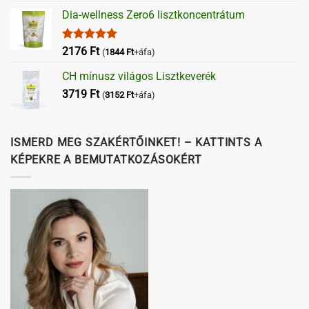
Dia-wellness Zero6 lisztkoncentrátum
Értékelés:
2176
Ft
(
1844
Ft
+áfa)
5.00
/ 5
CH mínusz világos Lisztkeverék
3719
Ft
(
3152
Ft
+áfa)
ISMERD MEG SZAKÉRTŐINKET! – KATTINTS A
KÉPEKRE A BEMUTATKOZÁSOKÉRT