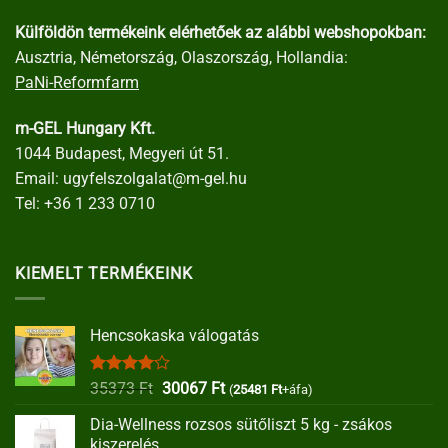
Külföldön termékeink elérhetőek az alábbi webshopokban:
Ausztria, Németország, Olaszország, Hollandia:
PaNi-Reformfarm
m-GEL Hungary Kft.
1044 Budapest, Megyeri út 51.
Email:
ugyfelszolgalat@m-gel.hu
Tel:
+36 1 233 0710
KIEMELT TERMÉKEINK
Hencsokaska válogatás
Értékelés:
Original
Current
35373
Ft
30067
Ft
(
25481
Ft
+áfa)
4.00
/ 5
price
price
Dia-Wellness rozsos sütőliszt 5 kg - zsákos
was:
is:
kiszerelés