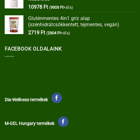
35373 Ft.
30067 Ft.
10978
Ft
(
9303
Ft
+áfa)
Gluténmentes 4in1 gríz alap
(szénhidrátcsökkentett, tejmentes, vegán)
2719
Ft
(
2304
Ft
+áfa)
FACEBOOK OLDALAINK
Dia-Wellness termékek
M-GEL Hungary termékek