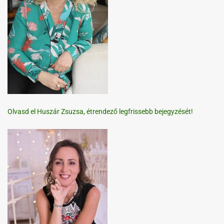
Olvasd el Huszár Zsuzsa, étrendező legfrissebb bejegyzését!