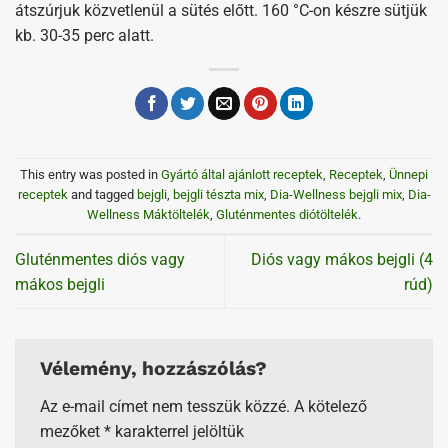
átszúrjuk közvetlenül a sütés előtt. 160 °C-on készre sütjük
kb. 30-35 perc alatt.
This entry was posted in
Gyártó által ajánlott receptek
,
Receptek
,
Ünnepi
receptek
and tagged
bejgli
,
bejgli tészta mix
,
Dia-Wellness bejgli mix
,
Dia-
Wellness Máktöltelék
,
Gluténmentes diótöltelék
.
Gluténmentes diós vagy
Diós vagy mákos bejgli (4
mákos bejgli
rúd)
Vélemény, hozzászólás?
Az e-mail címet nem tesszük közzé.
A kötelező
mezőket
*
karakterrel jelöltük