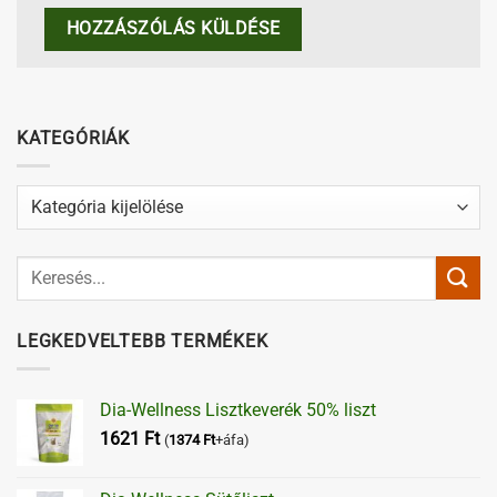
KATEGÓRIÁK
Kategóriák
LEGKEDVELTEBB TERMÉKEK
Dia-Wellness Lisztkeverék 50% liszt
1621
Ft
(
1374
Ft
+áfa)