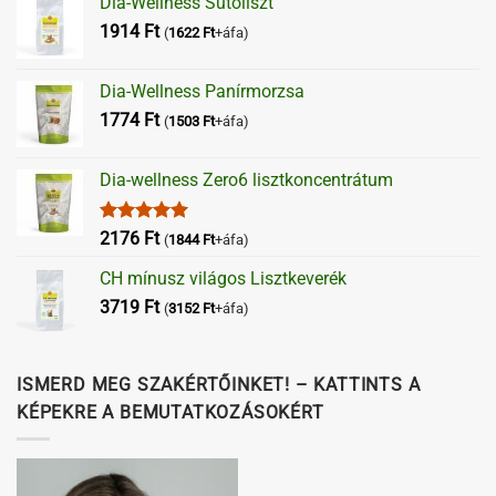
Dia-Wellness Sütőliszt
1914
Ft
(
1622
Ft
+áfa)
Dia-Wellness Panírmorzsa
1774
Ft
(
1503
Ft
+áfa)
Dia-wellness Zero6 lisztkoncentrátum
Értékelés:
2176
Ft
(
1844
Ft
+áfa)
5.00
/ 5
CH mínusz világos Lisztkeverék
3719
Ft
(
3152
Ft
+áfa)
ISMERD MEG SZAKÉRTŐINKET! – KATTINTS A
KÉPEKRE A BEMUTATKOZÁSOKÉRT