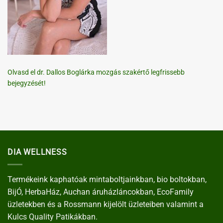
Olvasd el dr. Dallos Boglárka mozgás szakértő legfrissebb
bejegyzését!
DIA WELLNESS
Termékeink kaphatóak mintaboltjainkban, bio boltokban,
BijÓ, HerbaHáz, Auchan áruházláncokban, EcoFamily
üzletekben és a Rossmann kijelölt üzleteiben valamint a
Kulcs Quality Patikákban.