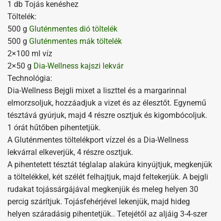
1 db Tojás kenéshez
Töltelék:
500 g
Gluténmentes dió töltelék
500 g
Gluténmentes mák töltelék
2×100 ml víz
2×50 g
Dia-Wellness kajszi lekvár
Technológia:
Dia-Wellness Bejgli mixet a liszttel és a margarinnal
elmorzsoljuk, hozzáadjuk a vizet és az élesztőt. Egynemű
tésztává gyúrjuk, majd 4 részre osztjuk és kigombócoljuk.
1 órát hűtőben pihentetjük.
A Gluténmentes töltelékport vízzel és a Dia-Wellness
lekvárral elkeverjük, 4 részre osztjuk.
A pihentetett tésztát téglalap alakúra kinyújtjuk, megkenjük
a töltelékkel, két szélét felhajtjuk, majd feltekerjük. A bejgli
rudakat tojássárgájával megkenjük és meleg helyen 30
percig szárítjuk. Tojásfehérjével lekenjük, majd hideg
helyen száradásig pihentetjük.. Tetejétől az aljáig 3-4-szer