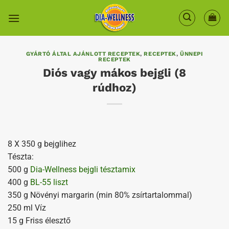
Skip
to
content
GYÁRTÓ ÁLTAL AJÁNLOTT RECEPTEK
,
RECEPTEK
,
ÜNNEPI
RECEPTEK
Diós vagy mákos bejgli (8
rúdhoz)
8 X 350 g bejglihez
Tészta:
500 g
Dia-Wellness bejgli tésztamix
400 g
BL-55 liszt
350 g Növényi margarin (min 80% zsírtartalommal)
250 ml Víz
15 g Friss élesztő