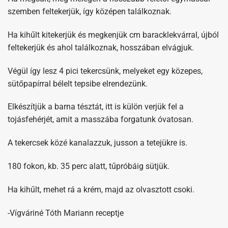
szemben feltekerjük, így középen találkoznak.
Ha kihűlt kitekerjük és megkenjük cm baracklekvárral, újból
feltekerjük és ahol találkoznak, hosszában elvágjuk.
Végül így lesz 4 pici tekercsünk, melyeket egy közepes,
sütőpapírral bélelt tepsibe elrendezünk.
Elkészítjük a barna tésztát, itt is külön verjük fel a
tojásfehérjét, amit a masszába forgatunk óvatosan.
A tekercsek közé kanalazzuk, jusson a tetejükre is.
180 fokon, kb. 35 perc alatt, tűpróbáig sütjük.
Ha kihűlt, mehet rá a krém, majd az olvasztott csoki.
-Vígváriné Tóth Mariann receptje