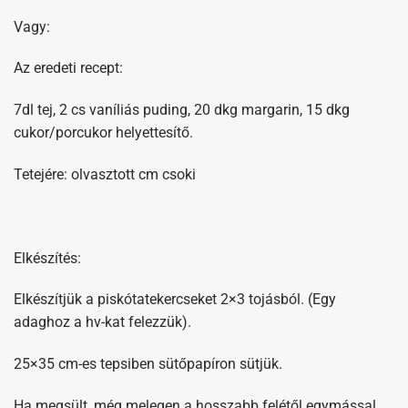
Vagy:
Az eredeti recept:
7dl tej, 2 cs vaníliás puding, 20 dkg margarin, 15 dkg
cukor/porcukor helyettesítő.
Tetejére: olvasztott cm csoki
Elkészítés:
Elkészítjük a piskótatekercseket 2×3 tojásból. (Egy
adaghoz a hv-kat felezzük).
25×35 cm-es tepsiben sütőpapíron sütjük.
Ha megsült, még melegen a hosszabb felétől egymással