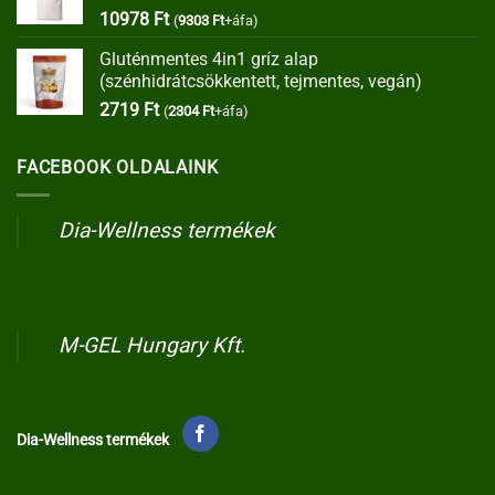
10978
Ft
(
9303
Ft
+áfa)
Gluténmentes 4in1 gríz alap
(szénhidrátcsökkentett, tejmentes, vegán)
2719
Ft
(
2304
Ft
+áfa)
FACEBOOK OLDALAINK
Dia-Wellness termékek
M-GEL Hungary Kft.
Dia-Wellness termékek