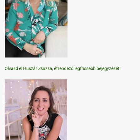
Olvasd el Huszár Zsuzsa, étrendező legfrissebb bejegyzését!