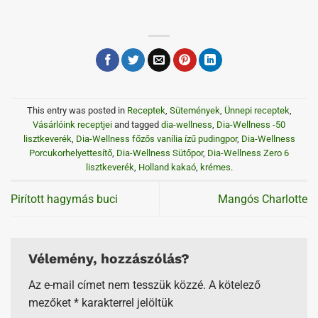
This entry was posted in
Receptek
,
Sütemények
,
Ünnepi receptek
,
Vásárlóink receptjei
and tagged
dia-wellness
,
Dia-Wellness -50
lisztkeverék
,
Dia-Wellness főzős vanília ízű pudingpor
,
Dia-Wellness
Porcukorhelyettesítő
,
Dia-Wellness Sütőpor
,
Dia-Wellness Zero 6
lisztkeverék
,
Holland kakaó
,
krémes
.
Pirított hagymás buci
Mangós Charlotte
Vélemény, hozzászólás?
Az e-mail címet nem tesszük közzé.
A kötelező
mezőket
*
karakterrel jelöltük