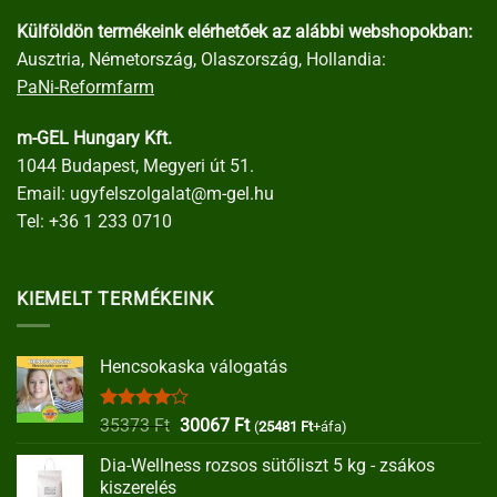
Külföldön termékeink elérhetőek az alábbi webshopokban:
Ausztria, Németország, Olaszország, Hollandia:
PaNi-Reformfarm
m-GEL Hungary Kft.
1044 Budapest, Megyeri út 51.
Email:
ugyfelszolgalat@m-gel.hu
Tel:
+36 1 233 0710
KIEMELT TERMÉKEINK
Hencsokaska válogatás
Értékelés:
Original
Current
35373
Ft
30067
Ft
(
25481
Ft
+áfa)
4.00
/ 5
price
price
Dia-Wellness rozsos sütőliszt 5 kg - zsákos
was:
is:
kiszerelés
35373 Ft.
30067 Ft.