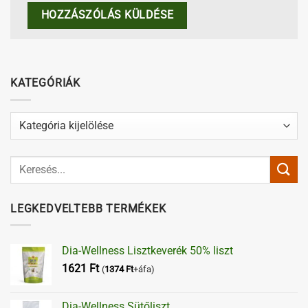
KATEGÓRIÁK
Kategóriák
LEGKEDVELTEBB TERMÉKEK
Dia-Wellness Lisztkeverék 50% liszt
1621
Ft
(
1374
Ft
+áfa)
Dia-Wellness Sütőliszt