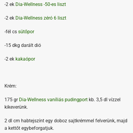
-2 ek
Dia-Wellness -50-es liszt
-2 ek
Dia-Wellness zéró 6 liszt
-fél cs
sütőpor
-15 dkg darált dió
-2 ek
kakaópor
Krém:
175 gr
Dia-Wellness vaníliás pudingport
kb. 3,5 dl vízzel
kikeverünk.
2 dl cm habtejszínt egy doboz sajtkrémmel felverünk, majd
a kettőt egybeforgatjuk.