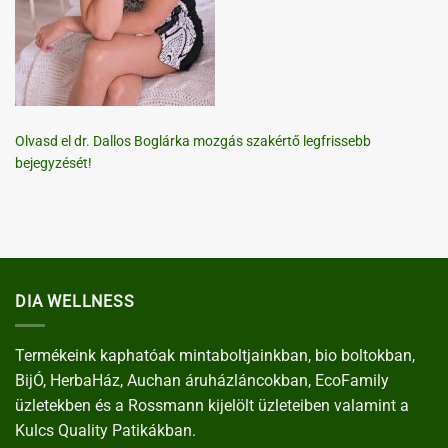
Olvasd el dr. Dallos Boglárka mozgás szakértő legfrissebb
bejegyzését!
DIA WELLNESS
Termékeink kaphatóak mintaboltjainkban, bio boltokban,
BijÓ, HerbaHáz, Auchan áruházláncokban, EcoFamily
üzletekben és a Rossmann kijelölt üzleteiben valamint a
Kulcs Quality Patikákban.