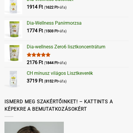
1914
Ft
(
1622
Ft
+áfa)
Dia-Wellness Panírmorzsa
1774
Ft
(
1503
Ft
+áfa)
Dia-wellness Zero6 lisztkoncentrátum
Értékelés:
2176
Ft
(
1844
Ft
+áfa)
5.00
/ 5
CH mínusz világos Lisztkeverék
3719
Ft
(
3152
Ft
+áfa)
ISMERD MEG SZAKÉRTŐINKET! – KATTINTS A
KÉPEKRE A BEMUTATKOZÁSOKÉRT