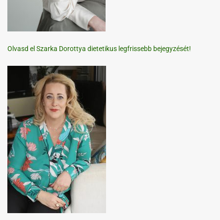
Olvasd el Szarka Dorottya dietetikus legfrissebb bejegyzését!