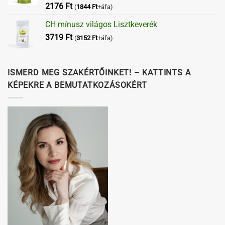
Értékelés:
2176
Ft
(
1844
Ft
+áfa)
5.00
/ 5
CH mínusz világos Lisztkeverék
3719
Ft
(
3152
Ft
+áfa)
ISMERD MEG SZAKÉRTŐINKET! – KATTINTS A
KÉPEKRE A BEMUTATKOZÁSOKÉRT