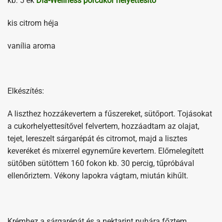
kb. 5 ek
Dia-Wellness porcukor helyettesítő
kis citrom héja
vanília aroma
Elkészítés:
A liszthez hozzákevertem a fűszereket, sütőport. Tojásokat
a cukorhelyettesítővel felvertem, hozzáadtam az olajat,
tejet, lereszelt sárgarépát és citromot, majd a lisztes
keveréket és mixerrel egyneműre kevertem. Előmelegített
sütőben sütöttem 160 fokon kb. 30 percig, tűpróbával
ellenőriztem. Vékony lapokra vágtam, miután kihűlt.
Krémhez a sárgarépát és a nektarint puhára főztem,