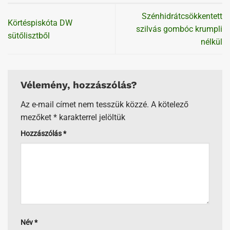
Szénhidrátcsökkentett
Körtéspiskóta DW
szilvás gombóc krumpli
sütőlisztből
nélkül
Vélemény, hozzászólás?
Az e-mail címet nem tesszük közzé.
A kötelező
mezőket
*
karakterrel jelöltük
Hozzászólás
*
Név
*