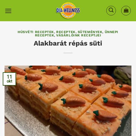
Skip
to
content
HÚSVÉTI RECEPTEK
,
RECEPTEK
,
SÜTEMÉNYEK
,
ÜNNEPI
RECEPTEK
,
VÁSÁRLÓINK RECEPTJEI
Alakbarát répás süti
11
okt