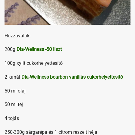
Hozzávalók:
200g
Dia-Wellness -50 liszt
100g xylit cukorhelyettesítő
2 kanál
Dia-Wellness bourbon vaníliás cukorhelyettesítő
50 ml olaj
50 ml tej
4 tojás
250-300g sárgarépa és 1 citrom reszelt héja