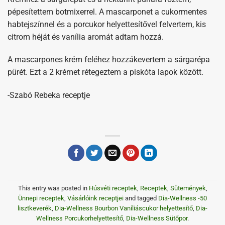
pépesítettem botmixerrel. A mascarponet a cukormentes
habtejszínnel és a porcukor helyettesítővel felvertem, kis
citrom héját és vanília aromát adtam hozzá.
A mascarpones krém feléhez hozzákevertem a sárgarépa
pürét. Ezt a 2 krémet rétegeztem a piskóta lapok között.
-Szabó Rebeka receptje
This entry was posted in
Húsvéti receptek
,
Receptek
,
Sütemények
,
Ünnepi receptek
,
Vásárlóink receptjei
and tagged
Dia-Wellness -50
lisztkeverék
,
Dia-Wellness Bourbon Vaníliáscukor helyettesítő
,
Dia-
Wellness Porcukorhelyettesítő
,
Dia-Wellness Sütőpor
.