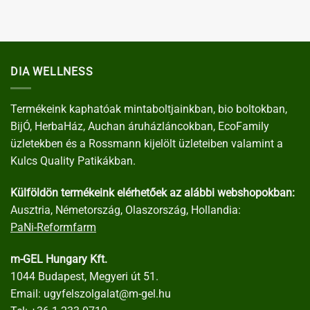
DIA WELLNESS
Termékeink kaphatóak mintaboltjainkban, bio boltokban,
BijÓ, HerbaHáz, Auchan áruházláncokban, EcoFamily
üzletekben és a Rossmann kijelölt üzleteiben valamint a
Kulcs Quality Patikákban.
Külföldön termékeink elérhetőek az alábbi webshopokban:
Ausztria, Németország, Olaszország, Hollandia:
PaNi-Reformfarm
m-GEL Hungary Kft.
1044 Budapest, Megyeri út 51.
Email:
ugyfelszolgalat@m-gel.hu