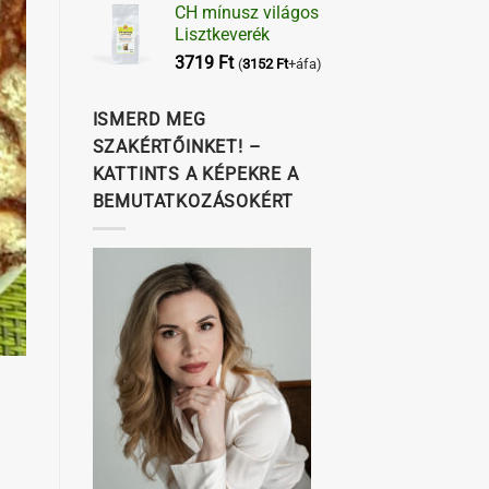
CH mínusz világos
Lisztkeverék
3719
Ft
(
3152
Ft
+áfa)
ISMERD MEG
SZAKÉRTŐINKET! –
KATTINTS A KÉPEKRE A
BEMUTATKOZÁSOKÉRT