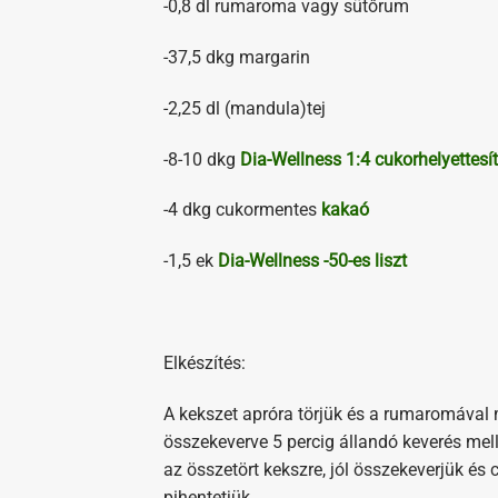
-0,8 dl rumaroma vagy sütőrum
-37,5 dkg margarin
-2,25 dl (mandula)tej
-8-10 dkg
Dia-Wellness 1:4 cukorhelyettesí
-4 dkg cukormentes
kakaó
-1,5 ek
Dia-Wellness -50-es liszt
Elkészítés:
A kekszet apróra törjük és a rumaromával m
összekeverve 5 percig állandó keverés melle
az összetört kekszre, jól összekeverjük é
pihentetjük.