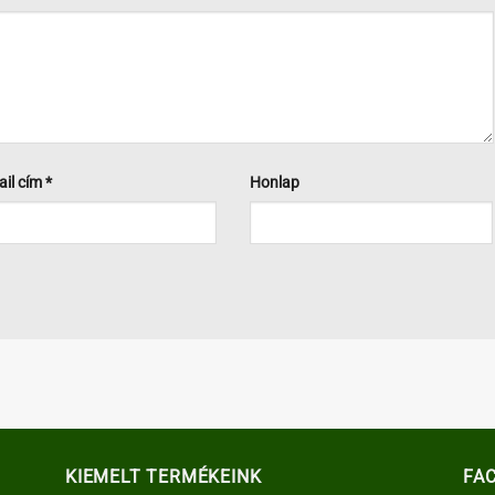
ail cím
*
Honlap
KIEMELT TERMÉKEINK
FA