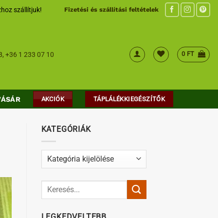
hoz szállítjuk!
Fizetési és szállítási feltételek
0
FT
8
,
+36 1 233 07 10
VÁSÁR
AKCIÓK
TÁPLÁLÉKKIEGÉSZÍTŐK
KATEGÓRIÁK
Kategóriák
LEGKEDVELTEBB