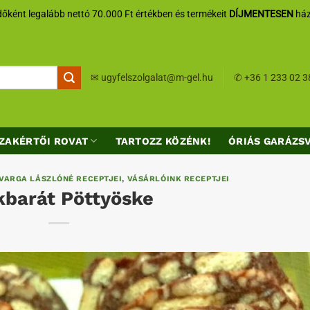
őként legalább nettó 70.000 Ft értékben és termékeit
DÍJMENTESEN
ház
✉
ugyfelszolgalat@m-gel.hu
✆
+36 1 233 02 3
ZAKÉRTŐI ROVAT
TARTOZZ KÖZÉNK!
ÓRIÁS GARÁZS
VARGA LÁSZLÓNÉ RECEPTJEI
,
VÁSÁRLÓINK RECEPTJEI
kbarát Pöttyöske