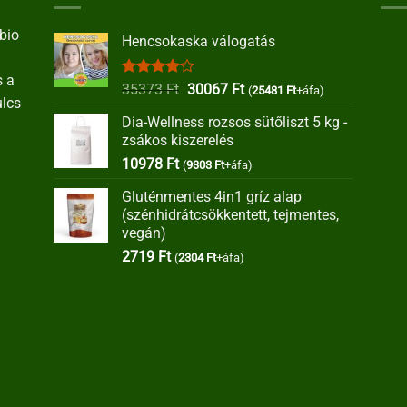
bio
Hencsokaska válogatás
s a
Értékelés:
Original
Current
35373
Ft
30067
Ft
(
25481
Ft
+áfa)
ulcs
4.00
/ 5
price
price
Dia-Wellness rozsos sütőliszt 5 kg -
was:
is:
zsákos kiszerelés
35373 Ft.
30067 Ft.
10978
Ft
(
9303
Ft
+áfa)
Gluténmentes 4in1 gríz alap
(szénhidrátcsökkentett, tejmentes,
vegán)
2719
Ft
(
2304
Ft
+áfa)