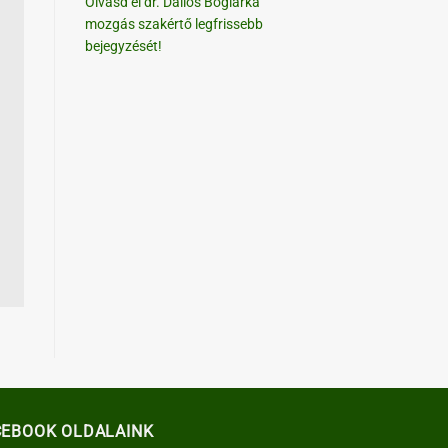
Olvasd el dr. Dallos Boglárka
mozgás szakértő legfrissebb
bejegyzését!
CEBOOK OLDALAINK