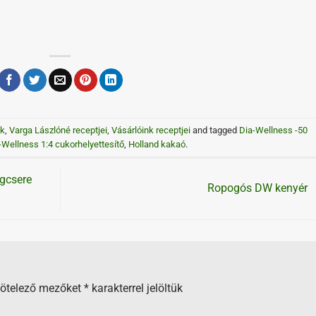
k
,
Varga Lászlóné receptjei
,
Vásárlóink receptjei
and tagged
Dia-Wellness -50
-Wellness 1:4 cukorhelyettesítő
,
Holland kakaó
.
gcsere
Ropogós DW kenyér
kötelező mezőket
*
karakterrel jelöltük