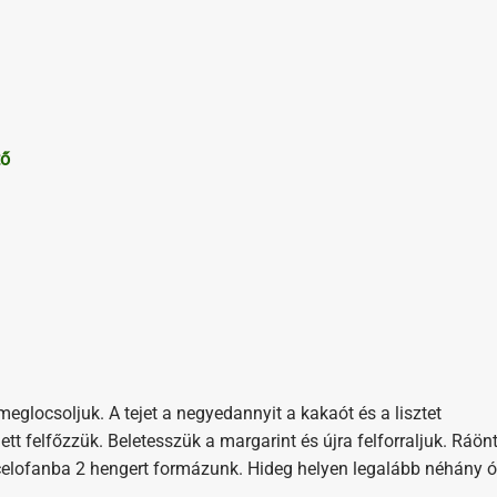
tő
eglocsoljuk. A tejet a negyedannyit a kakaót és a lisztet
tt felfőzzük. Beletesszük a margarint és újra felforraljuk. Ráön
s celofanba 2 hengert formázunk. Hideg helyen legalább néhány ó