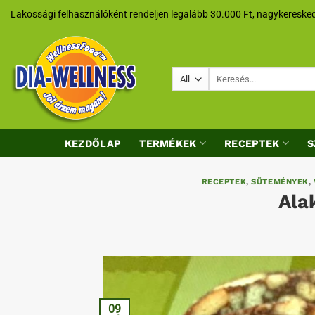
Skip
Lakossági felhasználóként rendeljen legalább 30.000 Ft, nagykeresked
to
content
Keresés
a
következőre:
KEZDŐLAP
TERMÉKEK
RECEPTEK
S
RECEPTEK
,
SÜTEMÉNYEK
,
Ala
09