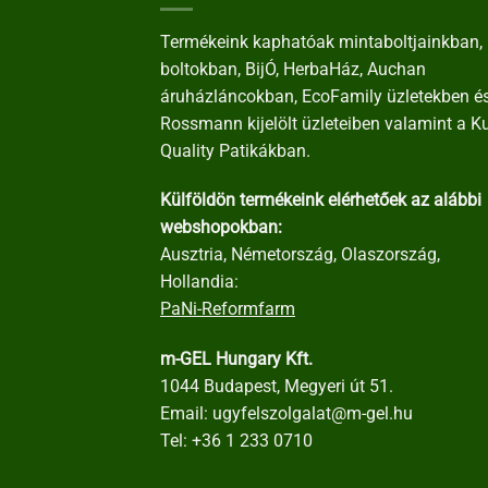
Termékeink kaphatóak mintaboltjainkban, 
boltokban, BijÓ, HerbaHáz, Auchan
áruházláncokban, EcoFamily üzletekben é
Rossmann kijelölt üzleteiben valamint a K
Quality Patikákban.
Külföldön termékeink elérhetőek az alábbi
webshopokban:
Ausztria, Németország, Olaszország,
Hollandia:
PaNi-Reformfarm
m-GEL Hungary Kft.
1044 Budapest, Megyeri út 51.
Email:
ugyfelszolgalat@m-gel.hu
Tel:
+36 1 233 0710