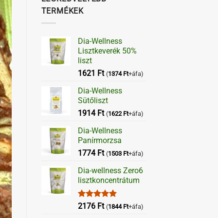
TERMÉKEK
Dia-Wellness
Lisztkeverék 50%
liszt
1621
Ft
(
1374
Ft
+áfa)
Dia-Wellness
Sütőliszt
1914
Ft
(
1622
Ft
+áfa)
Dia-Wellness
Panírmorzsa
1774
Ft
(
1503
Ft
+áfa)
Dia-wellness Zero6
lisztkoncentrátum
Értékelés:
2176
Ft
(
1844
Ft
+áfa)
5.00
/ 5