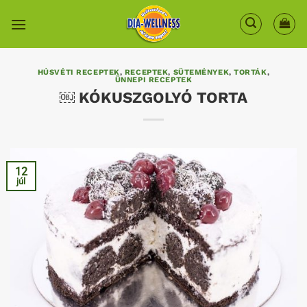
Skip
to
content
HÚSVÉTI RECEPTEK
,
RECEPTEK
,
SÜTEMÉNYEK
,
TORTÁK
,
ÜNNEPI RECEPTEK
￼ KÓKUSZGOLYÓ TORTA
12
júl