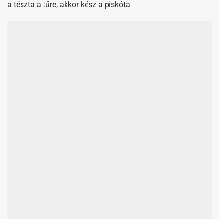
A kihűlt piskótából kivágunk egy kerek formát, amelyhez
tortaforma szolgálhat sablonunkul. Erre a tortaformára
később, a torta töltésénél is szükségünk lesz.