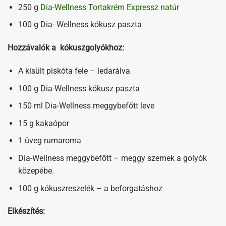
250 g
Dia-Wellness Tortakrém Expressz natúr
100 g Dia- Wellness kókusz paszta
Hozzávalók a kókuszgolyókhoz:
A kisült piskóta fele – ledarálva
100 g Dia-Wellness kókusz paszta
150 ml Dia-Wellness meggybefőtt leve
15 g kakaópor
1 üveg rumaroma
Dia-Wellness meggybefőtt – meggy szemek a golyók
közepébe.
100 g kókuszreszelék – a beforgatáshoz
Elkészítés: