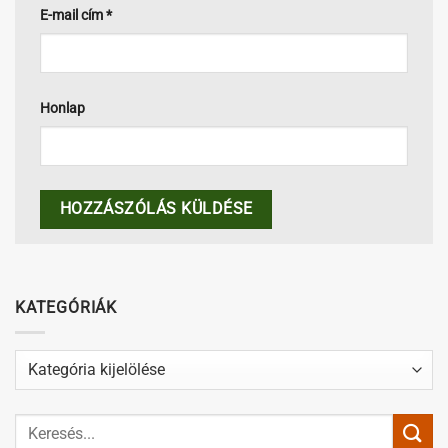
KATEGÓRIÁK
Kategóriák
LEGKEDVELTEBB TERMÉKEK
Dia-Wellness Lisztkeverék 50% liszt
1621
Ft
(
1374
Ft
+áfa)