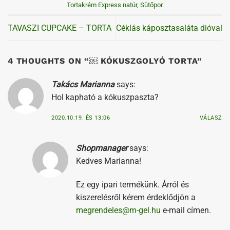
Takács Marianna
says:
Hol kapható a kókuszpaszta?
2020.10.19. ÉS 13:06
VÁLASZ
Shopmanager
says:
Kedves Marianna!
Ez egy ipari termékünk. Árról és
kiszerelésről kérem érdeklődjön a
megrendeles@m-gel.hu
e-mail címen.
Köszönettel:
Kálmán Regina
2020.12.23. ÉS 13:16
VÁLASZ
Rózsa
says: