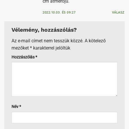
Az e-mail címet nem tesszük közzé.
A kötelező
mezőket
*
karakterrel jelöltük
Hozzászólás
*
Név
*
E-mail cím
*
Honlap