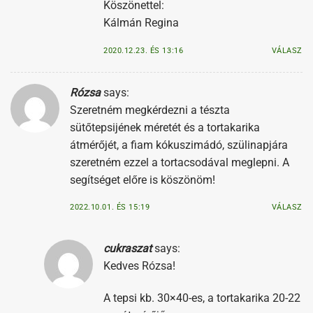
Szeretném megkérdezni a tészta
sütőtepsijének méretét és a tortakarika
átmérőjét, a fiam kókuszimádó, szülinapjára
szeretném ezzel a tortacsodával meglepni. A
segítséget előre is köszönöm!
2022.10.01. ÉS 15:19
VÁLASZ
cukraszat
says:
Kedves Rózsa!
A tepsi kb. 30×40-es, a tortakarika 20-22
cm átmérőjű.
2022.10.03. ÉS 09:27
VÁLASZ
Vélemény, hozzászólás?