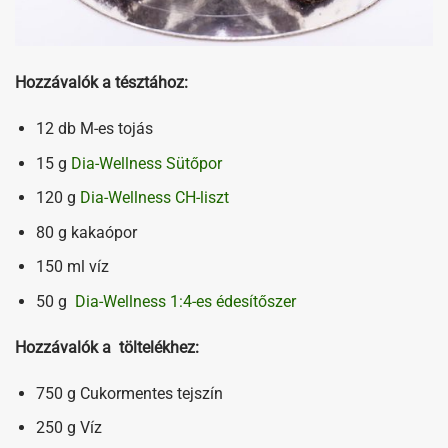
Hozzávalók a tésztához:
12 db M-es tojás
15 g
Dia-Wellness Sütőpor
120 g
Dia-Wellness CH-liszt
80 g kakaópor
150 ml víz
50 g
Dia-Wellness 1:4-es édesítőszer
Hozzávalók a töltelékhez:
750 g Cukormentes tejszín
250 g Víz