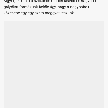
Végül megforgatjuk kókuszreszelékbe és félretesszük őket.