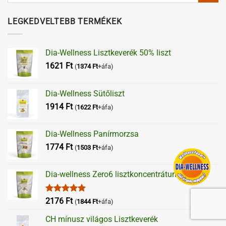
Dia-Wellness Sütőliszt
1914
Ft
(
1622
Ft
+áfa)
Dia-Wellness Panírmorzsa
1774
Ft
(
1503
Ft
+áfa)
Dia-wellness Zero6 lisztkoncentrátum
Értékelés:
2176
Ft
(
1844
Ft
+áfa)
5.00
/ 5
CH mínusz világos Lisztkeverék
3719
Ft
(
3152
Ft
+áfa)
ISMERD MEG SZAKÉRTŐINKET! – KATTINTS A
KÉPEKRE A BEMUTATKOZÁSOKÉRT