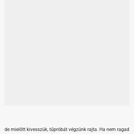
de mielőtt kivesszük, tűpróbát végzünk rajta. Ha nem ragad
a tészta a tűre, akkor kész a piskóta.