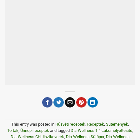
This entry was posted in
Húsvéti receptek
,
Receptek
,
Sütemények
,
Torták
,
Ünnepi receptek
and tagged
Dia-Wellness 1:4 cukorhelyettesítő
,
Dia-Wellness CH- lisztkeverék
,
Dia-Wellness Sütőpor
,
Dia-Wellness
Tortakrém Express natúr
,
Sütőpor
.
TAVASZI CUPCAKE – TORTA
Céklás káposztasaláta dióval
4 THOUGHTS ON “
￼ KÓKUSZGOLYÓ TORTA
”