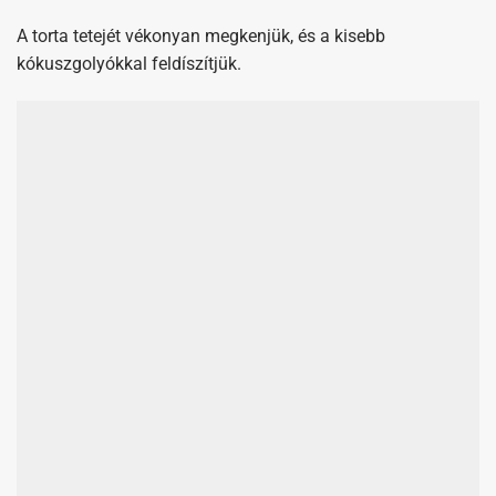
Mielőtt a formát lehúznánk a tortáról, tegyük be a hűtőbe
egy órácskára, hogy jól összeálljon.