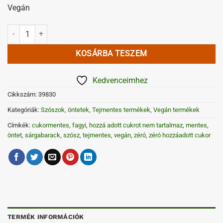
Vegán
„Mentes” sárgabarack öntet zéró hozzáadott cukorral 500 g mennyis
KOSÁRBA TESZEM
Kedvenceimhez
Cikkszám:
39830
Kategóriák:
Szószok, öntetek
,
Tejmentes termékek
,
Vegán termékek
Címkék:
cukormentes
,
fagyi
,
hozzá adott cukrot nem tartalmaz
,
mentes
,
öntet
,
sárgabarack
,
szósz
,
tejmentes
,
vegán
,
zéró
,
zéró hozzáadott cukor
TERMÉK INFORMÁCIÓK