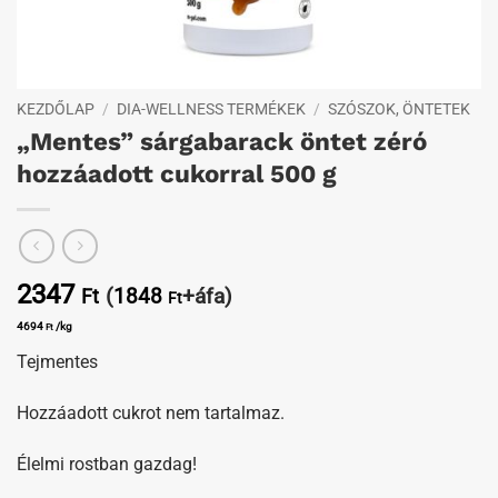
KEZDŐLAP
/
DIA-WELLNESS TERMÉKEK
/
SZÓSZOK, ÖNTETEK
„Mentes” sárgabarack öntet zéró
hozzáadott cukorral 500 g
2347
(
1848
+áfa)
Ft
Ft
4694
/kg
Ft
Tejmentes
Hozzáadott cukrot nem tartalmaz.
Élelmi rostban gazdag!