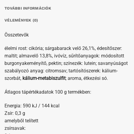
TOVÁBBI INFORMÁCIÓK
VÉLEMÉNYEK (0)
Összetevők
élelmi rost: cikória; sárgabarack velő 26,1%, édesítőszer:
maltit; almavelő 13,8%, ivóvíz, sűrítőanyagok: módosított
burgonyakeményítő, pektin; színezék: lutein; savanyúságot
szabályozó anyag: citromsav; tartósítószerek: kálium-
szorbát,
kálium-metabiszulfit
; aroma, étkezési só.
Átlagos tápértékadatok 100 g termékben:
Energia: 590 kJ / 144 kcal
Zsír: 0,3 g
amelyből telített
zsírsavak: