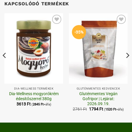
KAPCSOLÓDÓ TERMÉKEK
Kedvenceimhez
Kedvenceimhez
-35%
DIA-WELLNESS TERMÉKEK
GLUTÉNMENTES KEDVENCEK
Dia-Wellness mogyorókrém
Gluténmentes Vegán
édesítőszerrel 380g
Gofripor | Lejárat:
2026.09.19.
3613
Ft
(
2845
Ft
+áfa)
Original
Current
2761
Ft
1794
Ft
(
1520
Ft
+áfa)
price
price
was:
is:
2761 Ft.
1794 Ft.