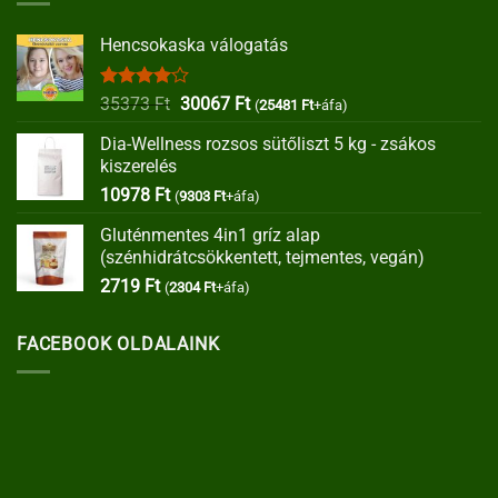
Hencsokaska válogatás
Értékelés:
Original
Current
35373
Ft
30067
Ft
(
25481
Ft
+áfa)
4.00
/ 5
price
price
Dia-Wellness rozsos sütőliszt 5 kg - zsákos
was:
is:
kiszerelés
35373 Ft.
30067 Ft.
10978
Ft
(
9303
Ft
+áfa)
Gluténmentes 4in1 gríz alap
(szénhidrátcsökkentett, tejmentes, vegán)
2719
Ft
(
2304
Ft
+áfa)
FACEBOOK OLDALAINK