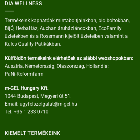
DIA WELLNESS
Termékeink kaphatóak mintaboltjainkban, bio boltokban,
BijÓ, HerbaHáz, Auchan áruházláncokban, EcoFamily
üzletekben és a Rossmann kijelölt üzleteiben valamint a
Kulcs Quality Patikákban.
Külföldön termékeink elérhetőek az alábbi webshopokban:
Ausztria, Németország, Olaszország, Hollandia:
PaNi-Reformfarm
m-GEL Hungary Kft.
1044 Budapest, Megyeri út 51.
Email:
ugyfelszolgalat@m-gel.hu
Tel:
+36 1 233 0710
KIEMELT TERMÉKEINK