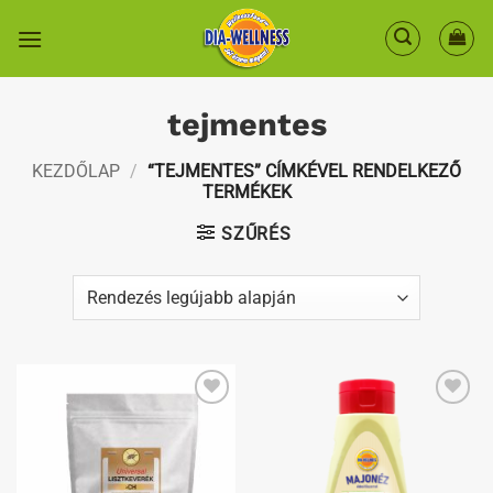
Skip
to
content
tejmentes
KEZDŐLAP
/
“TEJMENTES” CÍMKÉVEL RENDELKEZŐ
TERMÉKEK
SZŰRÉS
Kedvenceimhez
Kedvenceimhez