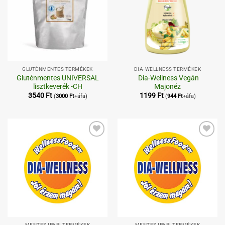
GLUTÉNMENTES TERMÉKEK
DIA-WELLNESS TERMÉKEK
Gluténmentes UNIVERSAL
Dia-Wellness Vegán
lisztkeverék -CH
Majonéz
3540
Ft
1199
Ft
(
3000
Ft
+áfa)
(
944
Ft
+áfa)
Kedvenceimhez
Kedvenceimhez
MENTES IPARI TERMÉKEK
MENTES IPARI TERMÉKEK