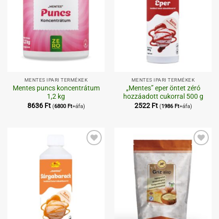
MENTES IPARI TERMÉKEK
MENTES IPARI TERMÉKEK
Mentes puncs koncentrátum
„Mentes” eper öntet zéró
1,2 kg
hozzáadott cukorral 500 g
8636
Ft
2522
Ft
(
6800
Ft
+áfa)
(
1986
Ft
+áfa)
Kedvenceimhez
Kedvenceimhez