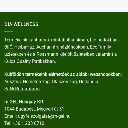
DIA WELLNESS
Termékeink kaphatóak mintaboltjainkban, bio boltokban,
BijÓ, HerbaHáz, Auchan áruházláncokban, EcoFamily
üzletekben és a Rossmann kijelölt üzleteiben valamint a
Kulcs Quality Patikákban.
Külföldön termékeink elérhetőek az alábbi webshopokban:
Ausztria, Németország, Olaszország, Hollandia:
PaNi-Reformfarm
m-GEL Hungary Kft.
1044 Budapest, Megyeri út 51.
Email:
ugyfelszolgalat@m-gel.hu
Tel:
+36 1 233 0710