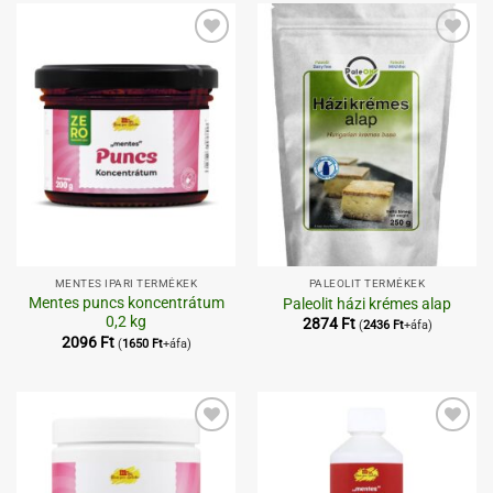
Kedvenceimhez
Kedvenceimhez
MENTES IPARI TERMÉKEK
PALEOLIT TERMÉKEK
Mentes puncs koncentrátum
Paleolit házi krémes alap
0,2 kg
2874
Ft
(
2436
Ft
+áfa)
2096
Ft
(
1650
Ft
+áfa)
Kedvenceimhez
Kedvenceimhez