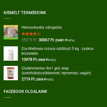
KIEMELT TERMÉKEINK
Hencsokaska válogatás
Értékelés:
Original
Current
35373
Ft
30067
Ft
(
25481
Ft
+áfa)
4.00
/ 5
price
price
Dia-Wellness rozsos sütőliszt 5 kg - zsákos
was:
is:
kiszerelés
35373 Ft.
30067 Ft.
10978
Ft
(
9303
Ft
+áfa)
Gluténmentes 4in1 gríz alap
(szénhidrátcsökkentett, tejmentes, vegán)
2719
Ft
(
2304
Ft
+áfa)
FACEBOOK OLDALAINK