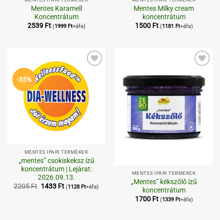
Mentes Karamell
Mentes Milky cream
Koncentrátum
koncentrátum
2539
Ft
1500
Ft
(
1999
Ft
+áfa)
(
1181
Ft
+áfa)
Kedvenceimhez
Kedvenceimhez
-35%
MENTES IPARI TERMÉKEK
„mentes” csokiskeksz ízű
koncentrátum | Lejárat:
MENTES IPARI TERMÉKEK
2026.09.13.
„Mentes” kékszőlő ízű
Original
Current
2205
Ft
1433
Ft
(
1128
Ft
+áfa)
koncentrátum
price
price
was:
is:
1700
Ft
(
1339
Ft
+áfa)
2205 Ft.
1433 Ft.