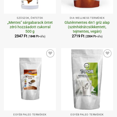
SZÓSZOK, ÖNTETEK
DIA-WELLNESS TERMÉKEK
„Mentes” sárgabarack öntet
Gluténmentes 4in1 gríz alap
zéró hozzáadott cukorral
(szénhidrátcsökkentett,
500 g
tejmentes, vegán)
2347
Ft
2719
Ft
(
1848
Ft
+áfa)
(
2304
Ft
+áfa)
Kedvenceimhez
Kedvenceimhez
EGYÉB PALEO TERMÉKEK
EGYÉB PALEO TERMÉKEK