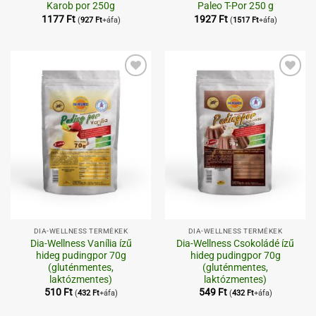
Karob por 250g
Paleo T-Por 250 g
1177
Ft
1927
Ft
(
927
Ft
+áfa)
(
1517
Ft
+áfa)
Kedvenceimhez
Kedvenceimhez
DIA-WELLNESS TERMÉKEK
DIA-WELLNESS TERMÉKEK
Dia-Wellness Vanília ízű
Dia-Wellness Csokoládé ízű
hideg pudingpor 70g
hideg pudingpor 70g
(gluténmentes,
(gluténmentes,
laktózmentes)
laktózmentes)
510
Ft
549
Ft
(
432
Ft
+áfa)
(
432
Ft
+áfa)