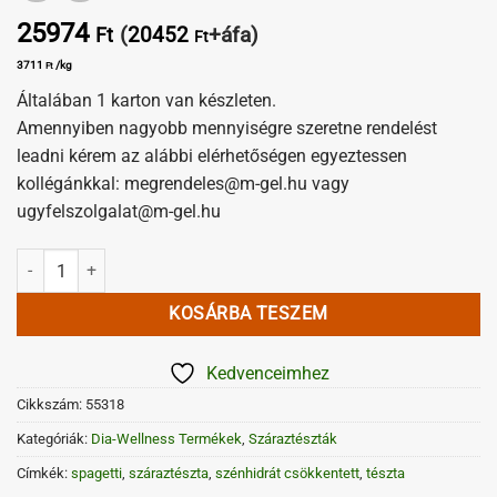
25974
(
20452
+áfa)
Ft
Ft
3711
/kg
Ft
Általában 1 karton van készleten.
Amennyiben nagyobb mennyiségre szeretne rendelést
leadni kérem az alábbi elérhetőségen egyeztessen
kollégánkkal: megrendeles@m-gel.hu vagy
ugyfelszolgalat@m-gel.hu
Dia-Wellness Spagetti 7 kg mennyiség
KOSÁRBA TESZEM
Kedvenceimhez
Cikkszám:
55318
Kategóriák:
Dia-Wellness Termékek
,
Száraztészták
Címkék:
spagetti
,
száraztészta
,
szénhidrát csökkentett
,
tészta