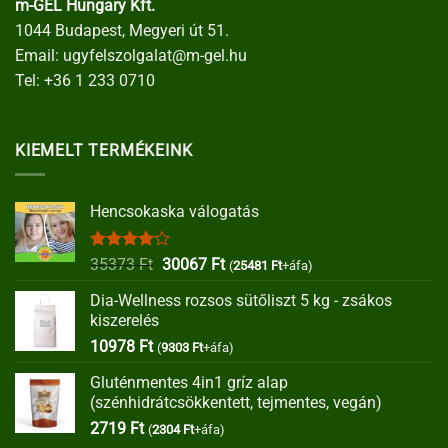
m-GEL Hungary Kft.
1044 Budapest, Megyeri út 51.
Email:
ugyfelszolgalat@m-gel.hu
Tel:
+36 1 233 0710
KIEMELT TERMÉKEINK
Hencsokaska válogatás
Értékelés:
Original
Current
35373
Ft
30067
Ft
(
25481
Ft
+áfa)
4.00
/ 5
price
price
Dia-Wellness rozsos sütőliszt 5 kg - zsákos
was:
is:
kiszerelés
35373 Ft.
30067 Ft.
10978
Ft
(
9303
Ft
+áfa)
Gluténmentes 4in1 gríz alap
(szénhidrátcsökkentett, tejmentes, vegán)
2719
Ft
(
2304
Ft
+áfa)