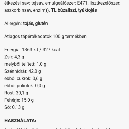
étkezési sav: tejsav, emulgeálószer: E471, lisztkezelőszer:
aszkorbinsav, enzim)),
TL búzaliszt, tyúktojás
Allergén:
tojás, glutén
Átlagos tápértékadatok 100 g termékben
Energia: 1363 kJ / 327 kcal
Zsír: 4,3 g
melyből telített: 1,0 g
Szénhidrát: 42,0 g
ebből cukrok: 0,6 g
ebből poliolok: 0,0 g
Rost: 30,1 g
Fehérje: 15,0 g
Só: 0,13 g
HASZNÁLATA: