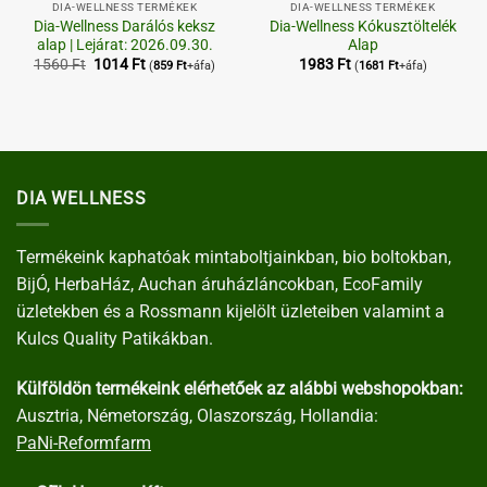
DIA-WELLNESS TERMÉKEK
DIA-WELLNESS TERMÉKEK
Dia-Wellness Darálós keksz
Dia-Wellness Kókusztöltelék
alap | Lejárat: 2026.09.30.
Alap
Original
Current
1560
Ft
1014
Ft
1983
Ft
(
859
Ft
+áfa)
(
1681
Ft
+áfa)
price
price
was:
is:
1560 Ft.
1014 Ft.
DIA WELLNESS
Termékeink kaphatóak mintaboltjainkban, bio boltokban,
BijÓ, HerbaHáz, Auchan áruházláncokban, EcoFamily
üzletekben és a Rossmann kijelölt üzleteiben valamint a
Kulcs Quality Patikákban.
Külföldön termékeink elérhetőek az alábbi webshopokban:
Ausztria, Németország, Olaszország, Hollandia:
PaNi-Reformfarm