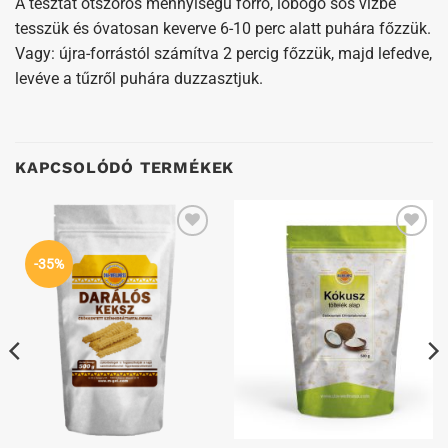
A tésztát ötszörös mennyiségű forró, lobogó sós vízbe
tesszük és óvatosan keverve 6-10 perc alatt puhára főzzük.
Vagy: újra-forrástól számítva 2 percig főzzük, majd lefedve,
levéve a tűzről puhára duzzasztjuk.
KAPCSOLÓDÓ TERMÉKEK
Kedvenceimhez
Kedvenceimhez
-35%