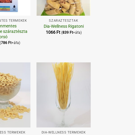
+
TES TERMÉKEK
SZÁRAZTÉSZTÁK
énmentes
Dia-Wellness Rigatoni
e száraztészta
1066
Ft
(
839
Ft
+áfa)
orsó
(
786
Ft
+áfa)
Kedvenceimhez
Kedvenceimhez
+
NESS TERMÉKEK
DIA-WELLNESS TERMÉKEK