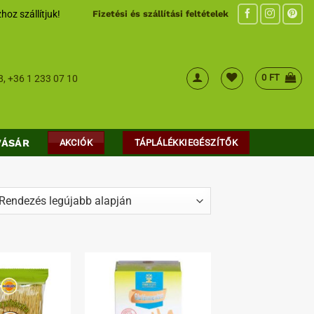
hoz szállítjuk!
Fizetési és szállítási feltételek
0
FT
8
,
+36 1 233 07 10
VÁSÁR
AKCIÓK
TÁPLÁLÉKKIEGÉSZÍTŐK
ed
t
Kedvenceimhez
Kedvenceimhez