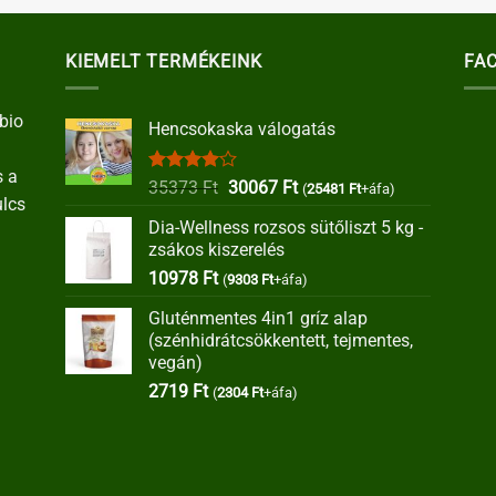
KIEMELT TERMÉKEINK
FA
bio
Hencsokaska válogatás
s a
Értékelés:
Original
Current
35373
Ft
30067
Ft
(
25481
Ft
+áfa)
ulcs
4.00
/ 5
price
price
Dia-Wellness rozsos sütőliszt 5 kg -
was:
is:
zsákos kiszerelés
35373 Ft.
30067 Ft.
10978
Ft
(
9303
Ft
+áfa)
Gluténmentes 4in1 gríz alap
(szénhidrátcsökkentett, tejmentes,
vegán)
2719
Ft
(
2304
Ft
+áfa)