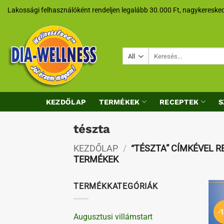
Skip
Lakossági felhasználóként rendeljen legalább 30.000 Ft, nagykeresked
to
content
Keresés
a
következőre:
KEZDŐLAP
TERMÉKEK
RECEPTEK
S
tészta
KEZDŐLAP
/
“TÉSZTA” CÍMKÉVEL 
TERMÉKEK
TERMÉKKATEGÓRIÁK
-
Augusztusi villámstart