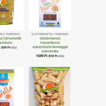
+
NESS TERMÉKEK
GLUTÉNMENTES TERMÉKEK
ss Cérnametélt
Gluténmentes
aztészta
Csicseriborsó
száraztészta lenmaggal
(
839
Ft
+áfa)
szarvacska
1039
Ft
(
818
Ft
+áfa)
Kedvenceimhez
Kedvenceimhez