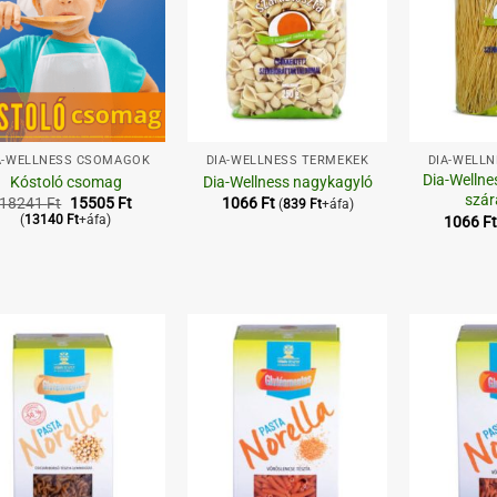
+
+
A-WELLNESS CSOMAGOK
DIA-WELLNESS TERMÉKEK
DIA-WELL
Dia-Wellne
Kóstoló csomag
Dia-Wellness nagykagyló
szár
Original
Current
18241
Ft
15505
Ft
1066
Ft
(
839
Ft
+áfa)
price
price
(
13140
Ft
+áfa)
1066
Ft
was:
is:
18241 Ft.
15505 Ft.
Kedvenceimhez
Kedvenceimhez