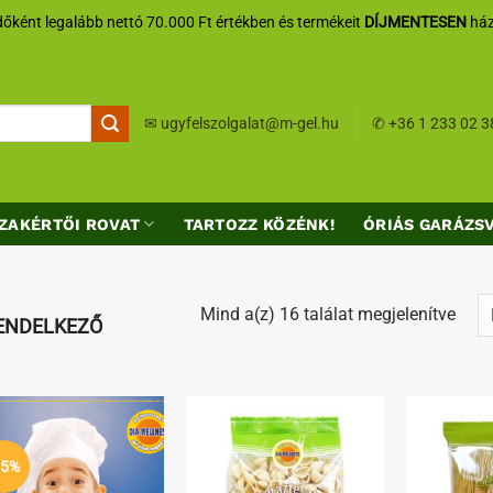
őként legalább nettó 70.000 Ft értékben és termékeit
DÍJMENTESEN
ház
✉
ugyfelszolgalat@m-gel.hu
✆
+36 1 233 02 3
ZAKÉRTŐI ROVAT
TARTOZZ KÖZÉNK!
ÓRIÁS GARÁZS
Sort
Mind a(z) 16 találat megjelenítve
RENDELKEZŐ
by
lates
Kedvenceimhez
Kedvenceimhez
15%