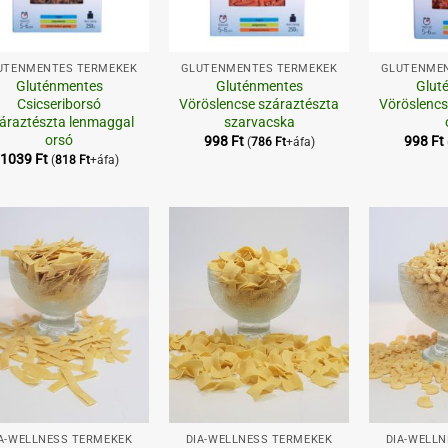
+
+
UTÉNMENTES TERMÉKEK
GLUTÉNMENTES TERMÉKEK
GLUTÉNMEN
Gluténmentes
Gluténmentes
Glut
Csicseriborsó
Vöröslencse száraztészta
Vöröslencs
áraztészta lenmaggal
szarvacska
orsó
998
Ft
998
Ft
(
786
Ft
+áfa)
1039
Ft
(
818
Ft
+áfa)
Kedvenceimhez
Kedvenceimhez
+
+
A-WELLNESS TERMÉKEK
DIA-WELLNESS TERMÉKEK
DIA-WELL