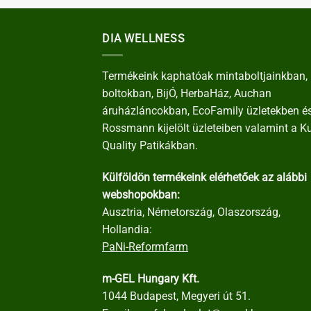
DIA WELLNESS
Termékeink kaphatóak mintaboltjainkban, 
boltokban, BijÓ, HerbaHáz, Auchan
áruházláncokban, EcoFamily üzletekben é
Rossmann kijelölt üzleteiben valamint a K
Quality Patikákban.
Külföldön termékeink elérhetőek az alábbi
webshopokban:
Ausztria, Németország, Olaszország,
Hollandia:
PaNi-Reformfarm
m-GEL Hungary Kft.
1044 Budapest, Megyeri út 51.