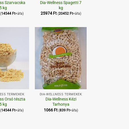
ess Szarvacska
Dia-Wellness Spagetti 7
5 kg
kg
25974
Ft
(
14544
Ft
+áfa)
(
20452
Ft
+áfa)
Kedvenceimhez
Kedvenceimhez
+
NESS TERMÉKEK
DIA-WELLNESS TERMÉKEK
ss Orsó tészta
Dia-Wellness Kézi
5 kg
Tarhonya
1066
Ft
(
14544
Ft
+áfa)
(
839
Ft
+áfa)