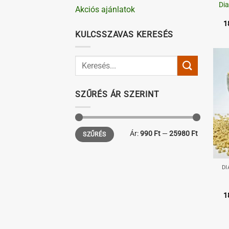
Dia
Akciós ajánlatok
1
KULCSSZAVAS KERESÉS
SZŰRÉS ÁR SZERINT
Min
Max
Ár:
990 Ft
—
25980 Ft
SZŰRÉS
ár
ár
+
DI
1