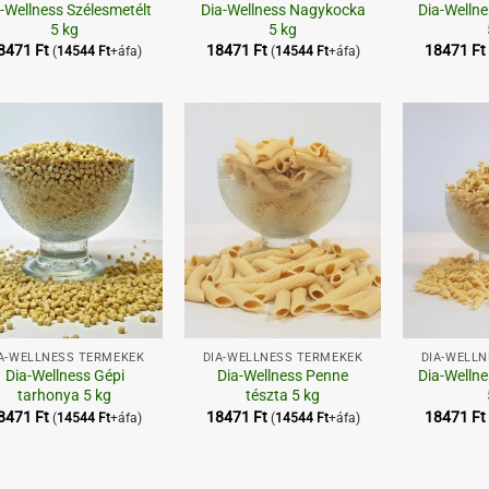
-Wellness Szélesmetélt
Dia-Wellness Nagykocka
Dia-Welln
5 kg
5 kg
8471
Ft
18471
Ft
18471
Ft
(
14544
Ft
+áfa)
(
14544
Ft
+áfa)
Kedvenceimhez
Kedvenceimhez
+
+
A-WELLNESS TERMÉKEK
DIA-WELLNESS TERMÉKEK
DIA-WELL
Dia-Wellness Gépi
Dia-Wellness Penne
Dia-Wellne
tarhonya 5 kg
tészta 5 kg
8471
Ft
18471
Ft
18471
Ft
(
14544
Ft
+áfa)
(
14544
Ft
+áfa)