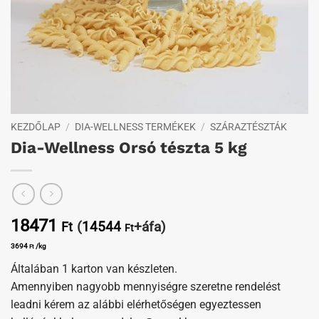
KEZDŐLAP
/
DIA-WELLNESS TERMÉKEK
/
SZÁRAZTÉSZTÁK
Dia-Wellness Orsó tészta 5 kg
18471
(
14544
+áfa)
Ft
Ft
3694
/kg
Ft
Általában 1 karton van készleten.
Amennyiben nagyobb mennyiségre szeretne rendelést
leadni kérem az alábbi elérhetőségen egyeztessen