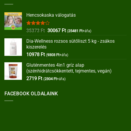
Hencsokaska válogatás
Értékelés:
Original
Current
35373
Ft
30067
Ft
(
25481
Ft
+áfa)
4.00
/ 5
price
price
Dia-Wellness rozsos sütőliszt 5 kg - zsákos
was:
is:
kiszerelés
35373 Ft.
30067 Ft.
10978
Ft
(
9303
Ft
+áfa)
Gluténmentes 4in1 gríz alap
(szénhidrátcsökkentett, tejmentes, vegán)
2719
Ft
(
2304
Ft
+áfa)
FACEBOOK OLDALAINK