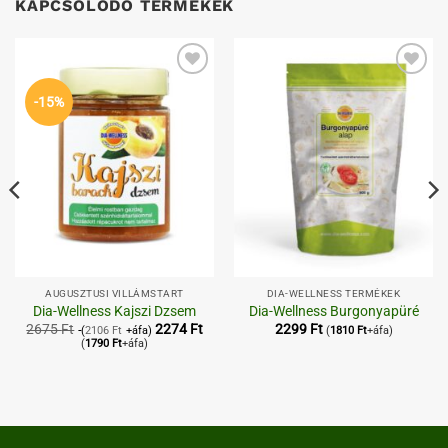
KAPCSOLÓDÓ TERMÉKEK
Kedvenceimhez
Kedvenceimhez
-15%
AUGUSZTUSI VILLÁMSTART
DIA-WELLNESS TERMÉKEK
Dia-Wellness Kajszi Dzsem
Dia-Wellness Burgonyapüré
2675
Ft
2274
Ft
2299
Ft
(
2106
Ft
+áfa)
(
1810
Ft
+áfa)
(
1790
Ft
+áfa)