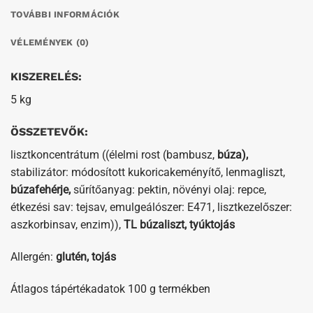
TOVÁBBI INFORMÁCIÓK
VÉLEMÉNYEK (0)
KISZERELÉS:
5 kg
ÖSSZETEVŐK:
lisztkoncentrátum ((élelmi rost (bambusz,
búza),
stabilizátor: módosított kukoricakeményítő, lenmagliszt,
búzafehérje,
sűrítőanyag: pektin, növényi olaj: repce,
étkezési sav: tejsav, emulgeálószer: E471, lisztkezelőszer:
aszkorbinsav, enzim)),
TL búzaliszt, tyúktojás
Allergén:
glutén, tojás
Átlagos tápértékadatok 100 g termékben