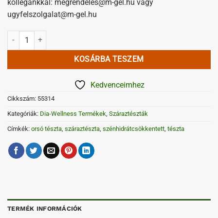
kollégánkkal: megrendeles@m-gel.hu vagy
ugyfelszolgalat@m-gel.hu
Dia-Wellness Orsó tészta 5 kg mennyiség
KOSÁRBA TESZEM
Kedvenceimhez
Cikkszám:
55314
Kategóriák:
Dia-Wellness Termékek
,
Száraztészták
Címkék:
orsó tészta
,
száraztészta
,
szénhidrátcsökkentett
,
tészta
TERMÉK INFORMÁCIÓK