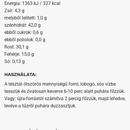
Energia: 1363 kJ / 327 kcal
Zsír: 4,3 g
melyből telített: 1,0 g
szénhidrát: 42,0 g
ebből cukrok: 0,6 g
ebből poliolok: 0,0 g
Rost: 30,1 g
Fehérje: 15,0 g
Só: 0,13 g
HASZNÁLATA:
A tésztát ötszörös mennyiségű forró, lobogó, sós vízbe
tesszük és óvatosan keverve 6-10 perc alatt puhára főzzük.
Vagy: újra-forrástól számítva 2 percig főzzük, majd lefedve,
levéve a tűzről puhára duzzasztjuk.