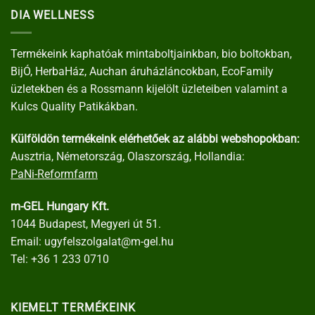
DIA WELLNESS
Termékeink kaphatóak mintaboltjainkban, bio boltokban,
BijÓ, HerbaHáz, Auchan áruházláncokban, EcoFamily
üzletekben és a Rossmann kijelölt üzleteiben valamint a
Kulcs Quality Patikákban.
Külföldön termékeink elérhetőek az alábbi webshopokban:
Ausztria, Németország, Olaszország, Hollandia:
PaNi-Reformfarm
m-GEL Hungary Kft.
1044 Budapest, Megyeri út 51.
Email:
ugyfelszolgalat@m-gel.hu
Tel:
+36 1 233 0710
KIEMELT TERMÉKEINK