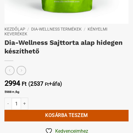
KEZDŐLAP
/
DIA-WELLNESS TERMÉKEK
/
KÉNYELMI
KEVERÉKEK
Dia-Wellness Sajttorta alap hidegen
készíthető
2994
(
2537
+áfa)
Ft
Ft
5988
/kg
Ft
Dia-Wellness Sajttorta alap hidegen készíthető mennyiség
KOSÁRBA TESZEM
Kedvenceimhez