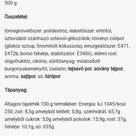
500 g
Összetétel:
tömegnövelőszer: polidextróz, édesítőszer: eritritol,
szteviából származó szteviol-glikozidok; növényi zsírpor
(glükóz szirup, finomított kókuszolaj, emulgeálószer: E471,
E472b, borsó fehérje, stabilizátor: E340ii), élelmi rost:
oligofruktóz, cikória, sűrítőanyag: módosított
burgonyakeményítő, zselatin;
tejsavó por
,
sovány tejpor
,
aroma,
sajtpor
, só,
túrópor
Tápanyag:
Átlagos tápérték 100 g termékben: Energia: kJ 1045/kcal
250, zsír: 8,5g amelyből telített: 0,8g. szénhidrát: 65,7g
amelyből cukrok: 5,0g amelyből poliolok: 15,9g, rost: 37g,
fehérje: 10,1g, só: 035g