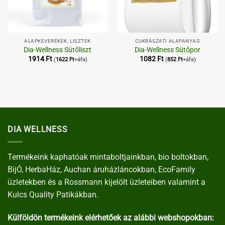
ALAPKEVERÉKEK, LISZTEK
CUKRÁSZATI ALAPANYAG
Dia-Wellness Sütőliszt
Dia-Wellness Sütőpor
1914
Ft
1082
Ft
(
1622
Ft
+áfa)
(
852
Ft
+áfa)
DIA WELLNESS
Termékeink kaphatóak mintaboltjainkban, bio boltokban,
BijÓ, HerbaHáz, Auchan áruházláncokban, EcoFamily
üzletekben és a Rossmann kijelölt üzleteiben valamint a
Kulcs Quality Patikákban.
Külföldön termékeink elérhetőek az alábbi webshopokban: