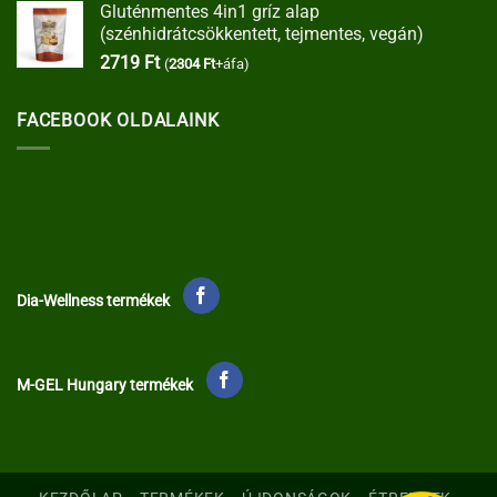
Gluténmentes 4in1 gríz alap
(szénhidrátcsökkentett, tejmentes, vegán)
2719
Ft
(
2304
Ft
+áfa)
FACEBOOK OLDALAINK
Dia-Wellness termékek
M-GEL Hungary termékek