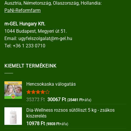
Ausztria, Németország, Olaszország, Hollandia:
PaNi-Reformfarm
m-GEL Hungary Kft.
1044 Budapest, Megyeri út 51.
Email:
ugyfelszolgalat@m-gel.hu
Tel:
+36 1 233 0710
KIEMELT TERMÉKEINK
Hencsokaska válogatás
Értékelés:
Original
Current
35373
Ft
30067
Ft
(
25481
Ft
+áfa)
4.00
/ 5
price
price
Dia-Wellness rozsos sütőliszt 5 kg - zsákos
was:
is:
kiszerelés
35373 Ft.
30067 Ft.
10978
Ft
(
9303
Ft
+áfa)