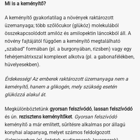
Mi is a keményítő?
A keményítő gyakorlatilag a növények raktározott
üzemanyaga; több szőlőcukor (glükóz) molekulából
összekapcsolódott amilóz és amilopektin láncokból áll. A
növény fajtájától függően a keményítő megtalálható
„szabad” formában (pl. a burgonyában, rizsben) vagy egy
fehérjemátrixszal komplexet alkotva (pl. a gabonafélékben,
hüvelyesekben).
Érdekesség! Az emberek raktározott üzemanyaga nem a
keményítő, hanem a glikogén, mely szükség esetén
glükózzá alakul át.
Megkülönböztetünk
gyorsan felszívódó
,
lassan felszívódó
és ún.
rezisztens keményítőket
.
Gyorsan felszívódó
keményítő a már említett, sűrítésre alkalmas por állagú
konyhai alapanyag, melyet számos feldolgozott