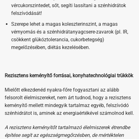
vércukorszintedet, sőt, segíti lassítani a szénhidrátok
felszívódását!
Szerepe lehet a magas koleszterinszint, a magas
vérnyomás és a szénhidrátanyagcsere-zavarok (pl. IR,
csökkent glükóztolerancia, cukorbetegség)
megelőzésében, diétás kezelésében.
Rezisztens keményítő forrásai, konyhatechnológiai trükkök
Mielőtt elkezdenéd nyakra-főre fogyasztani az alább
felsorolt élelmiszereket, nem árt tudnod, hogy a rezisztens
keményítő mellett mindegyik tartalmaz egyéb, felszívódó
szénhidrátot is, aminek az energiaértékével számolnod kell.
A rezisztens keményítőt tartalmazó élelmiszerek étrendbe
építése segít az egészségmegőrzésben, de mértéktelen