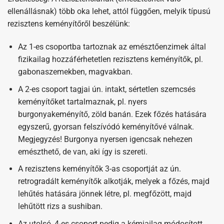
ellenállásnak) több oka lehet, attól függően, melyik típusú
rezisztens keményítőről beszélünk:
Az 1-es csoportba tartoznak az emésztőenzimek által
fizikailag hozzáférhetetlen rezisztens keményítők, pl.
gabonaszemekben, magvakban.
A 2-es csoport tagjai ún. intakt, sértetlen szemcsés
keményítőket tartalmaznak, pl. nyers
burgonyakeményítő, zöld banán. Ezek főzés hatására
egyszerű, gyorsan felszívódó keményítővé válnak.
Megjegyzés! Burgonya nyersen igencsak nehezen
emészthető, de van, aki így is szereti.
A rezisztens keményítők 3-as csoportját az ún.
retrogradált keményítők alkotják, melyek a főzés, majd
lehűtés hatására jönnek létre, pl. megfőzött, majd
lehűtött rizs a sushiban.
Az utolsó, 4-es csoport pedig a kémiailag módosított