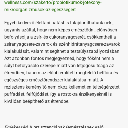
wellness.com/szakerto/probiotikumok-jotekony-
mikroorganizmusok-az-egeszsegert
Egyéb kedvező élettani hatást is tulajdoníthatunk neki,
ugyanis azáltal, hogy nem képes emésztődni, előnyösen
befolyásolja a zsír- és cukoranyagcserét, csökkentheti a
zsíranyagcsere-zavarok és szénhidrátanyagcsere-zavarok
kialakulását, valamint segíthet a testsúlyszabályozásban.
Azt azonban fontos megjegyezned, hogy főként nem a
súlyt befolyásoló szerepe miatt van létjogosultsága az
étrendben, hanem az előbb említett megfelelő bélflóra és
egészséges emésztőrendszer kialakítása miatt. A
rezisztens keményítő nem okoz kellemetlen teltségérzetet,
puffadást, felfújódást, így a rostokra érzékenyeknél is
kiválóan beépíthető az étrendbe.
Érdekesség
! A rezisztenciának (emésztésnek való