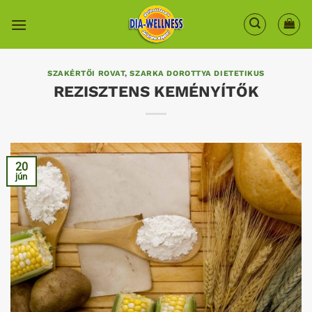
Skip
to
content
SZAKÉRTŐI ROVAT
,
SZARKA DOROTTYA DIETETIKUS
REZISZTENS KEMÉNYÍTŐK
20
jún