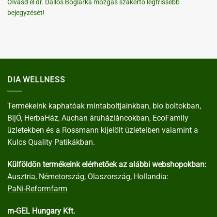
Olvasd el dr. Dallos Boglárka mozgás szakértő legfrissebb
bejegyzését!
DIA WELLNESS
Termékeink kaphatóak mintaboltjainkban, bio boltokban,
BijÓ, HerbaHáz, Auchan áruházláncokban, EcoFamily
üzletekben és a Rossmann kijelölt üzleteiben valamint a
Kulcs Quality Patikákban.
Külföldön termékeink elérhetőek az alábbi webshopokban:
Ausztria, Németország, Olaszország, Hollandia:
PaNi-Reformfarm
m-GEL Hungary Kft.