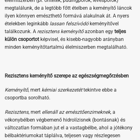
élelmiszerben (pl. öntetek, pudingporok, levesporok)
megtalálunk, de a legtöbb főtt ételben a keményítő láncok
ilyen könnyen emészthető formává alakulnak át. A nyers
ételekben leginkább
lassan felszívódó
keményítővel
találkozunk. A
rezisztens keményítő
azonban egy
teljes
külön csoportot
képvisel, és kisebb-nagyobb arányban
minden keményítőtartalmú élelmiszerben megtalálható.
Rezisztens keményítő szerepe az egészségmegőrzésben
Keményítő
, mert
kémiai szerkezetét
tekintve ebbe a
csoportba sorolható.
Rezisztens
, mert
ellenáll az emésztőenzimeknek
, a
vékonybélben végbemenő hidrolízisnek (bontásnak) és
változatlan formában jut el a vastagbélbe, ahol a jótékony
bélbaktériumokat táplálva, teljesen vagy részlegesen