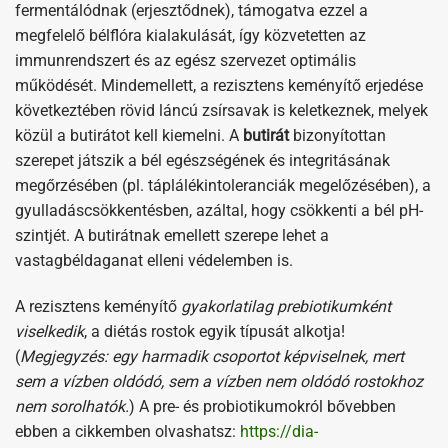
fermentálódnak (erjesztődnek), támogatva ezzel a
megfelelő bélflóra kialakulását, így közvetetten az
immunrendszert és az egész szervezet optimális
működését. Mindemellett, a rezisztens keményítő erjedése
következtében rövid láncú zsírsavak is keletkeznek, melyek
közül a butirátot kell kiemelni. A
butirát
bizonyítottan
szerepet játszik a bél egészségének és integritásának
megőrzésében (pl. táplálékintoleranciák megelőzésében), a
gyulladáscsökkentésben, azáltal, hogy csökkenti a bél pH-
szintjét. A butirátnak emellett szerepe lehet a
vastagbéldaganat elleni védelemben is.
A rezisztens keményítő
gyakorlatilag prebiotikumként
viselkedik
, a diétás rostok egyik típusát alkotja!
(
Megjegyzés: egy harmadik csoportot képviselnek, mert
sem a vízben oldódó, sem a vízben nem oldódó rostokhoz
nem sorolhatók.
) A pre- és probiotikumokról bővebben
ebben a cikkemben olvashatsz:
https://dia-