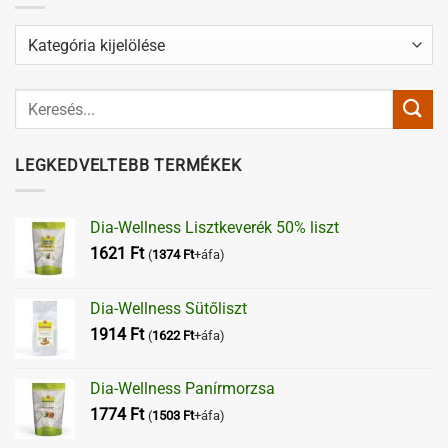
Kategóriák
LEGKEDVELTEBB TERMÉKEK
Dia-Wellness Lisztkeverék 50% liszt
1621
Ft
(
1374
Ft
+áfa)
Dia-Wellness Sütőliszt
1914
Ft
(
1622
Ft
+áfa)
Dia-Wellness Panírmorzsa
1774
Ft
(
1503
Ft
+áfa)