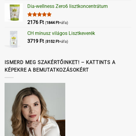
Dia-wellness Zero6 lisztkoncentrátum
Értékelés:
2176
Ft
(
1844
Ft
+áfa)
5.00
/ 5
CH mínusz világos Lisztkeverék
3719
Ft
(
3152
Ft
+áfa)
ISMERD MEG SZAKÉRTŐINKET! – KATTINTS A
KÉPEKRE A BEMUTATKOZÁSOKÉRT