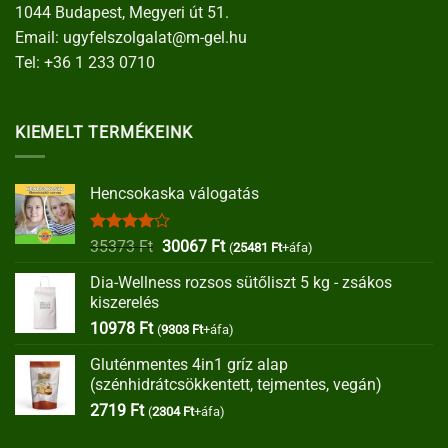
1044 Budapest, Megyeri út 51.
Email:
ugyfelszolgalat@m-gel.hu
Tel:
+36 1 233 0710
KIEMELT TERMÉKEINK
Hencsokaska válogatás
Értékelés:
Original
Current
35373
Ft
30067
Ft
(
25481
Ft
+áfa)
4.00
/ 5
price
price
Dia-Wellness rozsos sütőliszt 5 kg - zsákos
was:
is:
kiszerelés
35373 Ft.
30067 Ft.
10978
Ft
(
9303
Ft
+áfa)
Gluténmentes 4in1 gríz alap
(szénhidrátcsökkentett, tejmentes, vegán)
2719
Ft
(
2304
Ft
+áfa)