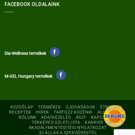
FACEBOOK OLDALAINK
Dia-Wellness termékek
M-GEL Hungary termékek
KEZDŐLAP
TERMÉKEK
ÚJDONSÁGOK
ÉTRENDEK
RECEPTEK
HÍREK
TARTOZZ KÖZÉNK!
ALLERGÉNEK
RÓLUNK
ADATKEZELÉS
ÁSZF
KAPCSOLAT
TÉRKÉPES ÜZLETLISTA
KARRIER
AKADÁLYMENTESÍTÉSI NYILATKOZAT
ELÁLLÁS A SZERZŐDÉSTŐL