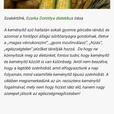
Szakértőnk,
Szarka Dorottya dietetikus
írása
A keményítő szó hallatán sokak gyomra görcsbe rándul, és
azonnal a hintőpor állagú sűrítőanyagra gondolnak, illetve
a „magas vércukorszint”, „gyors inzulinválasz”, „hízás”,
„egészségtelen” jelzőket társítják hozzá. De hogy ne
könnyítsük meg az életünket, fontos tudni, hogy keményítő
és keményítő között is van különbség. Arról nem beszélve,
hogy a legtöbb szénhidrát, amit elfogyasztunk a nap
folyamán, mind valamiféle keményítő típusú szénhidrát. A
cikkben megismerkedünk az ún. rezisztens keményítő
fogalmával, mely nem hogy hízást idéz elő, hanem nagy
szerepet játszik az egészségmegőrzésben!