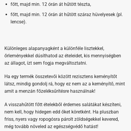
főtt, majd min. 12 órán át hűtött tészta,
főtt, majd min. 12 órán át hűtött száraz hüvelyesek (pl.
lencse).
Különleges alapanyagként a különféle lisztekkel,
őrleményekkel dúsíthatod az ételeidet, kis mennyiségben
az állagot, ízt sem fogja megváltoztatni.
Ha egy termék összetevői között rezisztens keményítőt
látsz, mindig gondolj rá, hogy ez nem az a keményítő, mint
amit a menzán főzeléksűrítésre használnak!
A visszahűtött főtt ételekből érdemes salátákat készíteni,
nem kell, hogy hidegen edd őket köretként. Ha pluszban
friss, nyers vagy ropogósra párolt zöldségekkel kevered,
még tovább növeled az egészségvédő hatást!