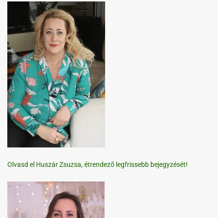
Olvasd el Huszár Zsuzsa, étrendező legfrissebb bejegyzését!