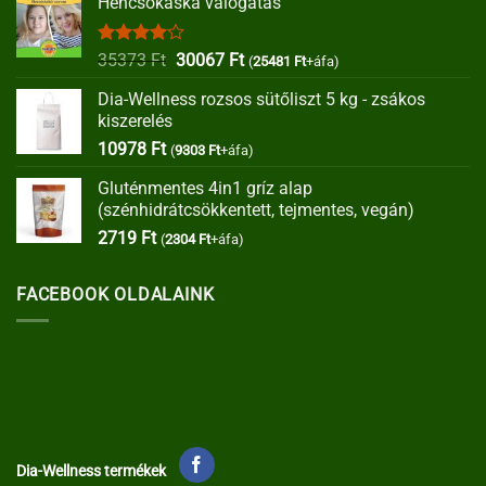
Hencsokaska válogatás
Értékelés:
Original
Current
35373
Ft
30067
Ft
(
25481
Ft
+áfa)
4.00
/ 5
price
price
Dia-Wellness rozsos sütőliszt 5 kg - zsákos
was:
is:
kiszerelés
35373 Ft.
30067 Ft.
10978
Ft
(
9303
Ft
+áfa)
Gluténmentes 4in1 gríz alap
(szénhidrátcsökkentett, tejmentes, vegán)
2719
Ft
(
2304
Ft
+áfa)
FACEBOOK OLDALAINK
Dia-Wellness termékek