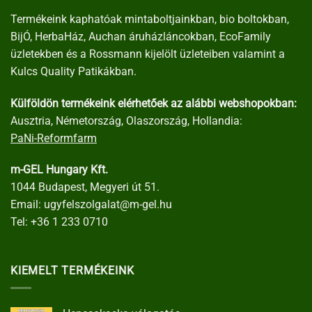
Termékeink kaphatóak mintaboltjainkban, bio boltokban,
BijÓ, HerbaHáz, Auchan áruházláncokban, EcoFamily
üzletekben és a Rossmann kijelölt üzleteiben valamint a
Kulcs Quality Patikákban.
Külföldön termékeink elérhetőek az alábbi webshopokban:
Ausztria, Németország, Olaszország, Hollandia:
PaNi-Reformfarm
m-GEL Hungary Kft.
1044 Budapest, Megyeri út 51.
Email:
ugyfelszolgalat@m-gel.hu
Tel:
+36 1 233 0710
KIEMELT TERMÉKEINK