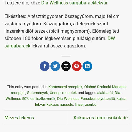
Tetejére dió, közé
Dia-Wellness sárgabaracklekvár.
Elkészítés: A tésztát gyorsan összegyúrom, majd fél cm
vastagra nyújtom. Kiszaggatom, a tetejének szánt
linzerekre diót teszek (picit megnyomom). Előmelegített
sütőben 180 fokon légkeverésen pirulásig sütöm.
DW
sárgabarack
lekvárral összeragasztom.
This entry was posted in
Karácsonyi receptek
,
Oláhné Szolnoki Mariann
receptjei
,
Sütemények
,
Ünnepi receptek
and tagged
alakbarát
,
Dia-
Wellness 50%-os lisztkeverék
,
Dia-Wellness Porcukorhelyettesítő
,
kajszi
lekvár
,
kakaós nassoló
,
linzer
,
zserbó
.
Mézes tekercs
Kókuszos forró csokoládé