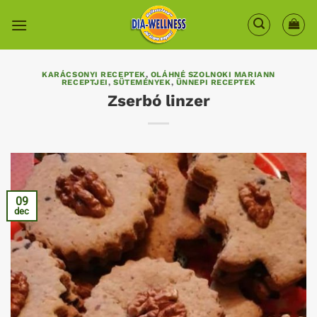
Skip
to
content
KARÁCSONYI RECEPTEK
,
OLÁHNÉ SZOLNOKI MARIANN
RECEPTJEI
,
SÜTEMÉNYEK
,
ÜNNEPI RECEPTEK
Zserbó linzer
09
dec