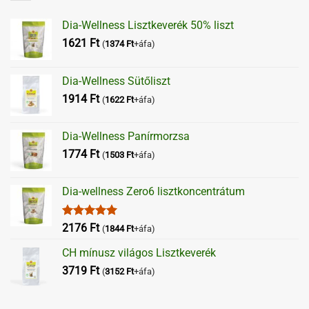
Dia-Wellness Lisztkeverék 50% liszt
1621
Ft
(
1374
Ft
+áfa)
Dia-Wellness Sütőliszt
1914
Ft
(
1622
Ft
+áfa)
Dia-Wellness Panírmorzsa
1774
Ft
(
1503
Ft
+áfa)
Dia-wellness Zero6 lisztkoncentrátum
Értékelés:
2176
Ft
(
1844
Ft
+áfa)
5.00
/ 5
CH mínusz világos Lisztkeverék
3719
Ft
(
3152
Ft
+áfa)