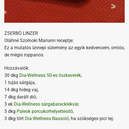
ZSERBÓ LINZER
Oláhné Szolnoki Mariann receptje:
Ez a mutatós ünnepi sütemény az egyik kedvencem, omlós,
de mégis roppanós.
Hozzávalók:
30 dkg
Dia-Wellness 50-es liszkeverék
,
1 tojás sárgája,
14 dkg hideg vaj,
7 dkg darált dió,
3 ek
Dia-Wellness sárgabaracklekvár,
5 dkg
Paleok porcukorhelyettesítő,
3 dkg tört
Dia-Wellness Nassoló,
ha szükséges pici tej.