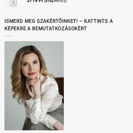
3719
Ft
(
3152
Ft
+áfa)
ISMERD MEG SZAKÉRTŐINKET! – KATTINTS A
KÉPEKRE A BEMUTATKOZÁSOKÉRT