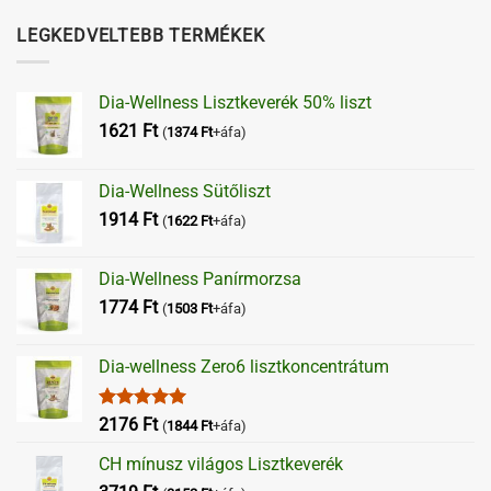
LEGKEDVELTEBB TERMÉKEK
Dia-Wellness Lisztkeverék 50% liszt
1621
Ft
(
1374
Ft
+áfa)
Dia-Wellness Sütőliszt
1914
Ft
(
1622
Ft
+áfa)
Dia-Wellness Panírmorzsa
1774
Ft
(
1503
Ft
+áfa)
Dia-wellness Zero6 lisztkoncentrátum
Értékelés:
2176
Ft
(
1844
Ft
+áfa)
5.00
/ 5
CH mínusz világos Lisztkeverék