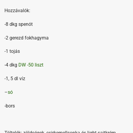
Hozzávalók:
-8 dkg spenót
-2 gerezd fokhagyma
-1 tojás
-4 dkg
DW -50 liszt
-1, 5 dl víz
–
só
-bors
Töltelék: zöldségek, csirkemellsonka és light sajtkrém.