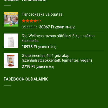
Hencsokaska válogatás
Értékelés:
Original
Current
35373
Ft
30067
Ft
(
25481
Ft
+áfa)
4.00
/ 5
price
price
Dia-Wellness rozsos sütőliszt 5 kg - zsákos
was:
is:
kiszerelés
35373 Ft.
30067 Ft.
10978
Ft
(
9303
Ft
+áfa)
Gluténmentes 4in1 gríz alap
(szénhidrátcsökkentett, tejmentes, vegán)
2719
Ft
(
2304
Ft
+áfa)
FACEBOOK OLDALAINK