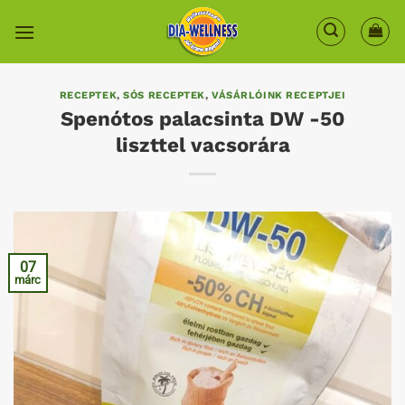
Skip
to
content
RECEPTEK
,
SÓS RECEPTEK
,
VÁSÁRLÓINK RECEPTJEI
Spenótos palacsinta DW -50
liszttel vacsorára
07
márc