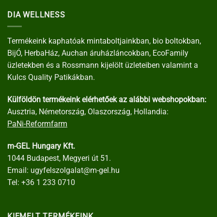
DIA WELLNESS
Termékeink kaphatóak mintaboltjainkban, bio boltokban,
BijÓ, HerbaHáz, Auchan áruházláncokban, EcoFamily
üzletekben és a Rossmann kijelölt üzleteiben valamint a
Kulcs Quality Patikákban.
Külföldön termékeink elérhetőek az alábbi webshopokban:
Ausztria, Németország, Olaszország, Hollandia:
PaNi-Reformfarm
m-GEL Hungary Kft.
1044 Budapest, Megyeri út 51.
Email:
ugyfelszolgalat@m-gel.hu
Tel:
+36 1 233 0710
KIEMELT TERMÉKEINK