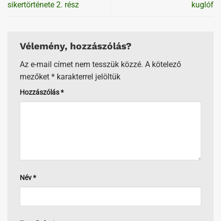
sikertörténete 2. rész
kuglóf
Vélemény, hozzászólás?
Az e-mail címet nem tesszük közzé.
A kötelező
mezőket
*
karakterrel jelöltük
Hozzászólás
*
Név
*