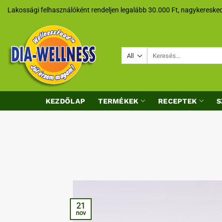
Skip
Lakossági felhasználóként rendeljen legalább 30.000 Ft, nagykeresked
to
content
Keresés
a
következőre:
KEZDŐLAP
TERMÉKEK
RECEPTEK
S
21
nov