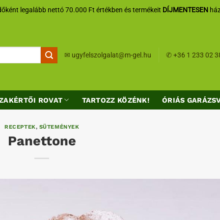
őként legalább nettó 70.000 Ft értékben és termékeit
DÍJMENTESEN
ház
✉
ugyfelszolgalat@m-gel.hu
✆
+36 1 233 02 3
ZAKÉRTŐI ROVAT
TARTOZZ KÖZÉNK!
ÓRIÁS GARÁZS
RECEPTEK
,
SÜTEMÉNYEK
Panettone