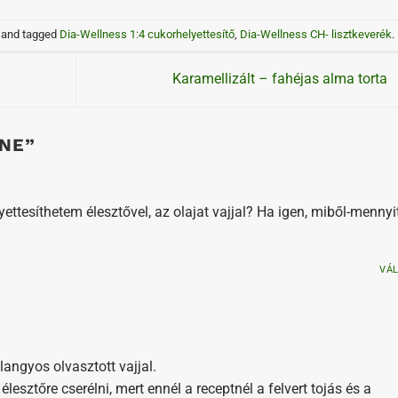
and tagged
Dia-Wellness 1:4 cukorhelyettesítő
,
Dia-Wellness CH- lisztkeverék
.
Karamellizált – fahéjas alma torta
NE
”
yettesíthetem élesztővel, az olajat vajjal? Ha igen, miből-mennyi
VÁ
 langyos olvasztott vajjal.
élesztőre cserélni, mert ennél a receptnél a felvert tojás és a