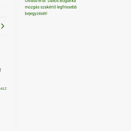
Olvasd el dr. Dallos Boglárka
mozgás szakértő legfrissebb
bejegyzését!
t
LASZ