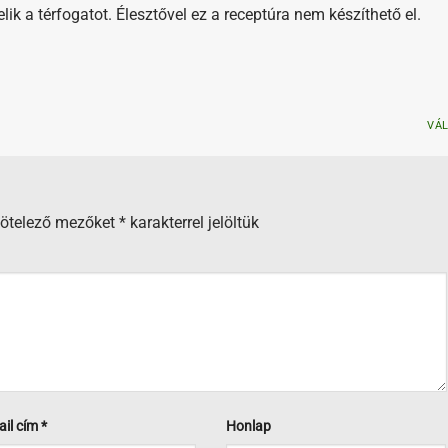
ik a térfogatot. Élesztővel ez a receptúra nem készíthető el.
VÁ
kötelező mezőket
*
karakterrel jelöltük
ail cím
*
Honlap