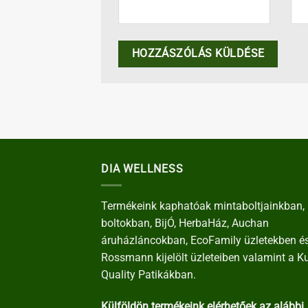
DIA WELLNESS
Termékeink kaphatóak mintaboltjainkban, 
boltokban, BijÓ, HerbaHáz, Auchan
áruházláncokban, EcoFamily üzletekben é
Rossmann kijelölt üzleteiben valamint a K
Quality Patikákban.
Külföldön termékeink elérhetőek az alábbi