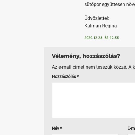
sütőpor együttesen növel
Üdvözlettel:
Kálmán Regina
2020.12.23. ÉS 12:55
Vélemény, hozzászólás?
Az e-mail címet nem tesszük közzé.
A 
Hozzászólás
*
Név
*
E-m