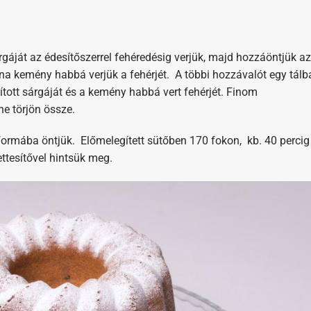
gáját az édesítőszerrel fehéredésig verjük, majd hozzáöntjük az
tána kemény habbá verjük a fehérjét. A többi hozzávalót egy tálb
tott sárgáját és a kemény habbá vert fehérjét. Finom
e törjön össze.
fformába öntjük. Előmelegített sütőben 170 fokon, kb. 40 percig
ettesítővel hintsük meg.