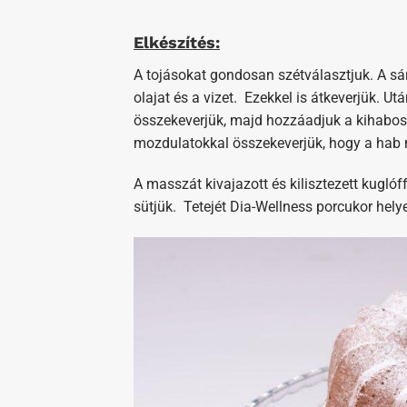
Elkészítés:
A tojásokat gondosan szétválasztjuk. A sár
olajat és a vizet. Ezekkel is átkeverjük. U
összekeverjük, majd hozzáadjuk a kihabosí
mozdulatokkal összekeverjük, hogy a hab n
A masszát kivajazott és kilisztezett kugló
sütjük. Tetejét Dia-Wellness porcukor hely