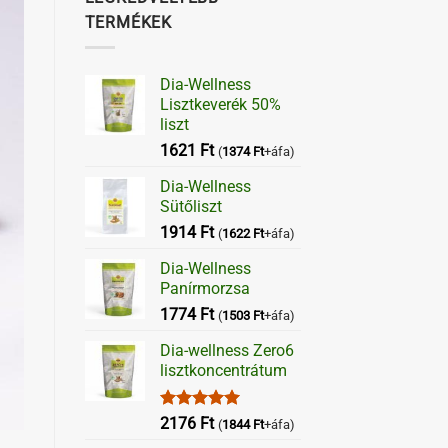
TERMÉKEK
Dia-Wellness
Lisztkeverék 50%
liszt
1621
Ft
(
1374
Ft
+áfa)
Dia-Wellness
Sütőliszt
1914
Ft
(
1622
Ft
+áfa)
Dia-Wellness
Panírmorzsa
1774
Ft
(
1503
Ft
+áfa)
Dia-wellness Zero6
lisztkoncentrátum
Értékelés:
2176
Ft
(
1844
Ft
+áfa)
5.00
/ 5