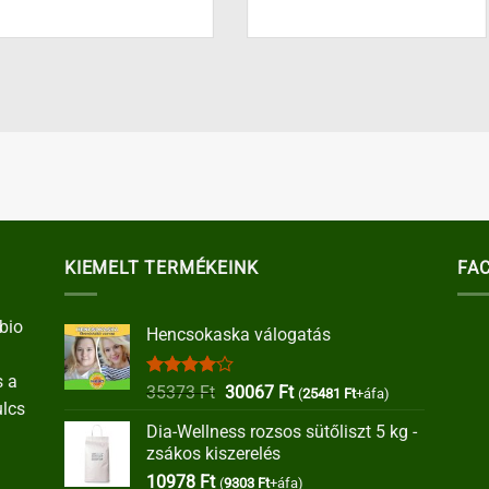
KIEMELT TERMÉKEINK
FA
bio
Hencsokaska válogatás
s a
Értékelés:
Original
Current
35373
Ft
30067
Ft
(
25481
Ft
+áfa)
ulcs
4.00
/ 5
price
price
Dia-Wellness rozsos sütőliszt 5 kg -
was:
is:
zsákos kiszerelés
35373 Ft.
30067 Ft.
10978
Ft
(
9303
Ft
+áfa)