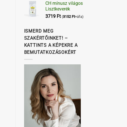
CH mínusz világos
Lisztkeverék
3719
Ft
(
3152
Ft
+áfa)
ISMERD MEG
SZAKÉRTŐINKET! –
KATTINTS A KÉPEKRE A
BEMUTATKOZÁSOKÉRT