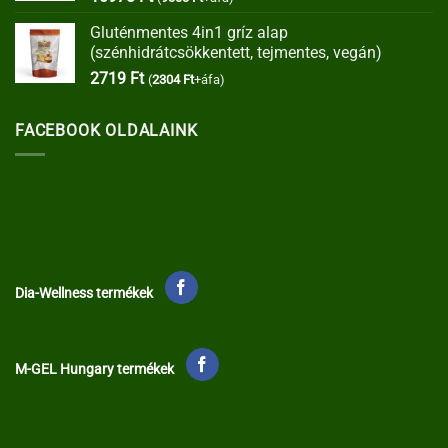
Gluténmentes 4in1 gríz alap
(szénhidrátcsökkentett, tejmentes, vegán)
2719
Ft
(
2304
Ft
+áfa)
FACEBOOK OLDALAINK
Dia-Wellness termékek
M-GEL Hungary termékek