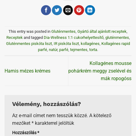
This entry was posted in
Gluténmentes
,
Gyártó által ajánlott receptek
,
Receptek
and tagged
Dia-Wellness 1:1 cukorhelyettesítő
,
gluténmentes
,
Gluténmentes piskóta liszt
,
IR piskóta liszt
,
kollagénes
,
Kollagénes rapid
parfé
,
natúr
,
parfé
,
tejmentes
,
torta
.
Kollagénes mousse
Hamis mézes krémes
pohárkrém meggy zselével és
mák ropogóss
Vélemény, hozzászólás?
Az e-mail címet nem tesszük közzé.
A kötelező
mezőket
*
karakterrel jelöltük
Hozzászólás
*