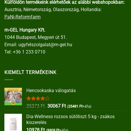
Külföldön termékeink elérhetőek az alábbi webshopokban:
Ausztria, Németország, Olaszország, Hollandia:
PaNi-Reformfarm
m-GEL Hungary Kft.
1044 Budapest, Megyeri út 51.
Email:
ugyfelszolgalat@m-gel.hu
Tel:
+36 1 233 0710
KIEMELT TERMÉKEINK
Hencsokaska válogatás
Értékelés:
Original
Current
35373
Ft
30067
Ft
(
25481
Ft
+áfa)
4.00
/ 5
price
price
Dia-Wellness rozsos sütőliszt 5 kg - zsákos
was:
is:
kiszerelés
35373 Ft.
30067 Ft.
10978
Ft
(
9303
Ft
+áfa)