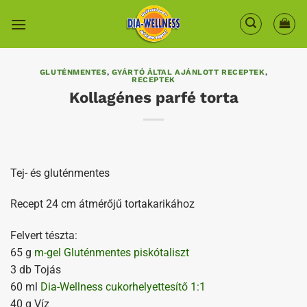
Skip
to
content
GLUTÉNMENTES
,
GYÁRTÓ ÁLTAL AJÁNLOTT RECEPTEK
,
RECEPTEK
Kollagénes parfé torta
Tej- és gluténmentes
Recept 24 cm átmérőjű tortakarikához
Felvert tészta:
65 g
m-gel Gluténmentes piskótaliszt
3 db Tojás
60 ml
Dia-Wellness cukorhelyettesítő 1:1
40 g Víz