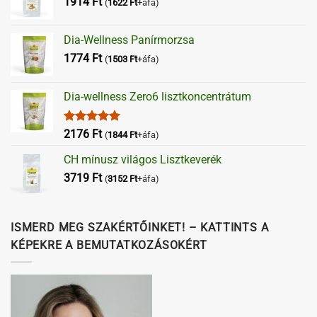
1914
Ft
(
1622
Ft
+áfa)
Dia-Wellness Panírmorzsa
1774
Ft
(
1503
Ft
+áfa)
Dia-wellness Zero6 lisztkoncentrátum
Értékelés:
2176
Ft
(
1844
Ft
+áfa)
5.00
/ 5
CH mínusz világos Lisztkeverék
3719
Ft
(
3152
Ft
+áfa)
ISMERD MEG SZAKÉRTŐINKET! – KATTINTS A
KÉPEKRE A BEMUTATKOZÁSOKÉRT