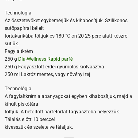
Technológia:
Az összetevőket egybemérjük és kihabosítjuk. Szilikonos
sütőpapírral bélelt
tortakarikába töltjük és 180 °C-on 20-25 perc alatt készre
sütjük.
Fagylaltkrém
250 g
Dia-Wellness Rapid parfé
250 g Fagyasztott erdei gyümölcs kiolvasztva
250 ml Laktóz mentes, vagy növényi tej
Technológia:
A fagylaltkrém alapanyagokat egyben kihabosítjuk, majd a
kihűlt piskótára
töltjük. A betöltött parfétortát fagyasztóba helyezzük.
Tálalás előtt 10 perccel
kivesszük és szeletelve tálaljuk.