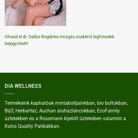
Olvasd el dr. Dallos Boglárka mozgás szakértő legfrissebb
bejegyzését!
DIA WELLNESS
Termékeink kaphatóak mintaboltjainkban, bio boltokban,
BijÓ, HerbaHáz, Auchan áruházláncokban, EcoFamily
üzletekben és a Rossmann kijelölt üzleteiben valamint a
Kulcs Quality Patikákban.