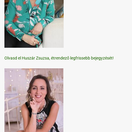
Olvasd el Huszár Zsuzsa, étrendező legfrissebb bejegyzését!