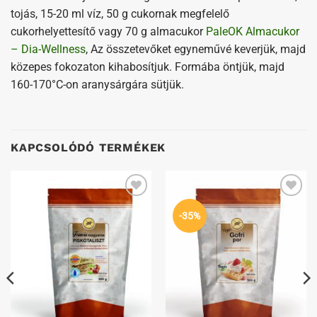
tojás, 15-20 ml víz, 50 g cukornak megfelelő
cukorhelyettesítő vagy 70 g almacukor
PaleOK Almacukor
– Dia-Wellness
, Az összetevőket egyneművé keverjük, majd
közepes fokozaton kihabosítjuk. Formába öntjük, majd
160-170°C-on aranysárgára sütjük.
KAPCSOLÓDÓ TERMÉKEK
Kedvenceimhez
Kedvenceimhez
-35%