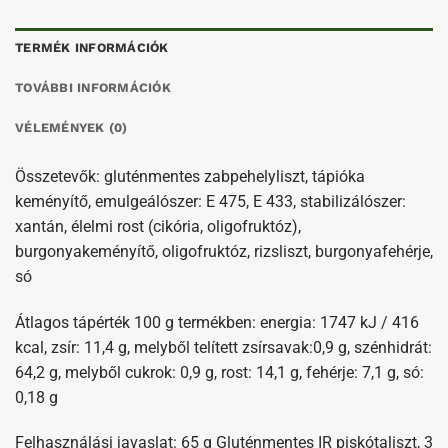
TERMÉK INFORMÁCIÓK
TOVÁBBI INFORMÁCIÓK
VÉLEMÉNYEK (0)
Összetevők: gluténmentes zabpehelyliszt, tápióka
keményítő, emulgeálószer: E 475, E 433, stabilizálószer:
xantán, élelmi rost (cikória, oligofruktóz),
burgonyakeményítő, oligofruktóz, rizsliszt, burgonyafehérje,
só
Átlagos tápérték 100 g termékben: energia: 1747 kJ / 416
kcal, zsír: 11,4 g, melyből telített zsírsavak:0,9 g, szénhidrát:
64,2 g, melyből cukrok: 0,9 g, rost: 14,1 g, fehérje: 7,1 g, só:
0,18 g
Felhasználási javaslat: 65 g Gluténmentes IR piskótaliszt, 3