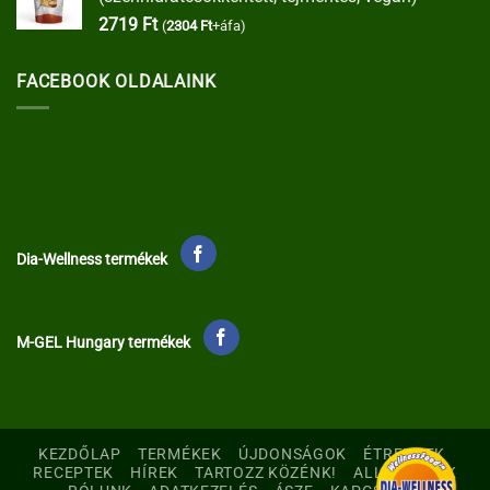
2719
Ft
(
2304
Ft
+áfa)
FACEBOOK OLDALAINK
Dia-Wellness termékek
M-GEL Hungary termékek
KEZDŐLAP
TERMÉKEK
ÚJDONSÁGOK
ÉTRENDEK
RECEPTEK
HÍREK
TARTOZZ KÖZÉNK!
ALLERGÉNEK