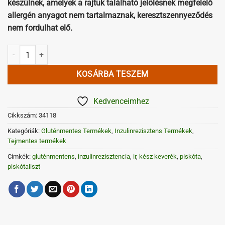
készülnek,
amelyek a rajtuk található jelölésnek megfelelő
allergén anyagot
nem tartalmaznak, keresztszennyeződés
nem fordulhat elő
.
Gluténmentes IR Piskótaliszt mennyiség
KOSÁRBA TESZEM
Kedvenceimhez
Cikkszám:
34118
Kategóriák:
Gluténmentes Termékek
,
Inzulinrezisztens Termékek
,
Tejmentes termékek
Címkék:
gluténmentens
,
inzulinrezisztencia
,
ir
,
kész keverék
,
piskóta
,
piskótaliszt