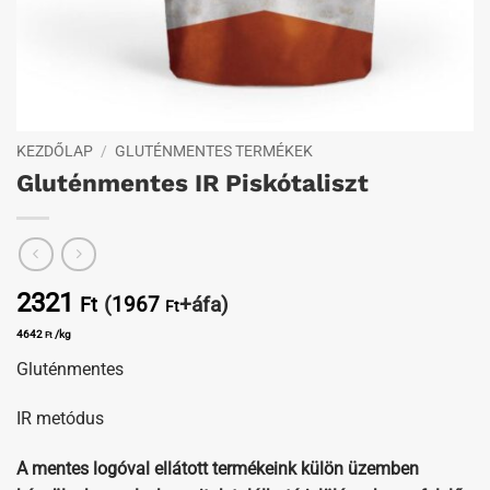
KEZDŐLAP
/
GLUTÉNMENTES TERMÉKEK
Gluténmentes IR Piskótaliszt
2321
(
1967
+áfa)
Ft
Ft
4642
/kg
Ft
Gluténmentes
IR metódus
A mentes logóval ellátott termékeink külön üzemben