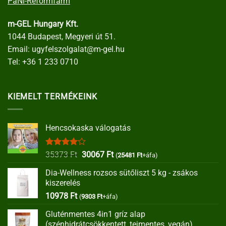
PaNi-Reformfarm
m-GEL Hungary Kft.
1044 Budapest, Megyeri út 51.
Email:
ugyfelszolgalat@m-gel.hu
Tel:
+36 1 233 0710
KIEMELT TERMÉKEINK
Hencsokaska válogatás
Értékelés:
Original
Current
35373
Ft
30067
Ft
(
25481
Ft
+áfa)
4.00
/ 5
price
price
Dia-Wellness rozsos sütőliszt 5 kg - zsákos
was:
is:
kiszerelés
35373 Ft.
30067 Ft.
10978
Ft
(
9303
Ft
+áfa)
Gluténmentes 4in1 gríz alap
(szénhidrátcsökkentett, tejmentes, vegán)