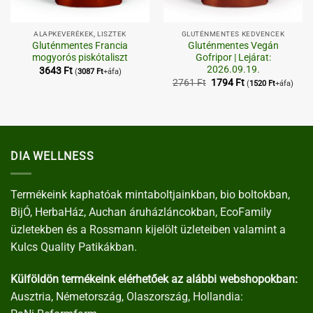
ALAPKEVERÉKEK, LISZTEK
GLUTÉNMENTES KEDVENCEK
Gluténmentes Francia
Gluténmentes Vegán
mogyorós piskótaliszt
Gofripor | Lejárat:
2026.09.19.
3643
Ft
(
3087
Ft
+áfa)
Original
Current
2761
Ft
1794
Ft
(
1520
Ft
+áfa)
price
price
was:
is:
2761 Ft.
1794 Ft.
DIA WELLNESS
Termékeink kaphatóak mintaboltjainkban, bio boltokban,
BijÓ, HerbaHáz, Auchan áruházláncokban, EcoFamily
üzletekben és a Rossmann kijelölt üzleteiben valamint a
Kulcs Quality Patikákban.
Külföldön termékeink elérhetőek az alábbi webshopokban:
Ausztria, Németország, Olaszország, Hollandia: