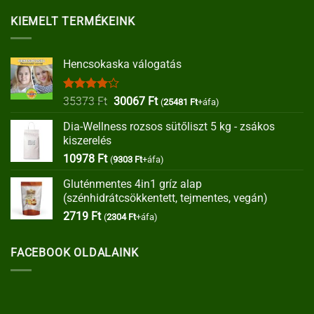
KIEMELT TERMÉKEINK
Hencsokaska válogatás
Értékelés:
Original
Current
35373
Ft
30067
Ft
(
25481
Ft
+áfa)
4.00
/ 5
price
price
Dia-Wellness rozsos sütőliszt 5 kg - zsákos
was:
is:
kiszerelés
35373 Ft.
30067 Ft.
10978
Ft
(
9303
Ft
+áfa)
Gluténmentes 4in1 gríz alap
(szénhidrátcsökkentett, tejmentes, vegán)
2719
Ft
(
2304
Ft
+áfa)
FACEBOOK OLDALAINK