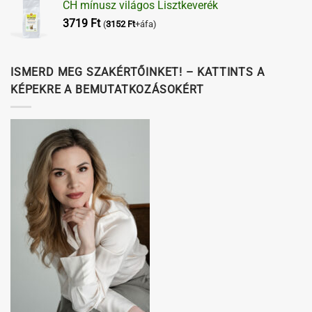
CH mínusz világos Lisztkeverék
3719
Ft
(
3152
Ft
+áfa)
ISMERD MEG SZAKÉRTŐINKET! – KATTINTS A
KÉPEKRE A BEMUTATKOZÁSOKÉRT