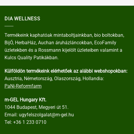
DIA WELLNESS
Termékeink kaphatóak mintaboltjainkban, bio boltokban,
BijÓ, HerbaHáz, Auchan áruházláncokban, EcoFamily
üzletekben és a Rossmann kijelölt üzleteiben valamint a
Kulcs Quality Patikákban.
Külföldön termékeink elérhetőek az alábbi webshopokban:
Ausztria, Németország, Olaszország, Hollandia:
PaNi-Reformfarm
m-GEL Hungary Kft.
1044 Budapest, Megyeri út 51.
Email:
ugyfelszolgalat@m-gel.hu
Tel:
+36 1 233 0710