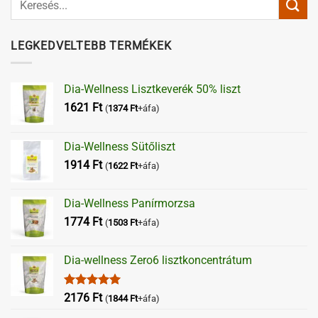
LEGKEDVELTEBB TERMÉKEK
Dia-Wellness Lisztkeverék 50% liszt
1621
Ft
(
1374
Ft
+áfa)
Dia-Wellness Sütőliszt
1914
Ft
(
1622
Ft
+áfa)
Dia-Wellness Panírmorzsa
1774
Ft
(
1503
Ft
+áfa)
Dia-wellness Zero6 lisztkoncentrátum
Értékelés:
2176
Ft
(
1844
Ft
+áfa)
5.00
/ 5