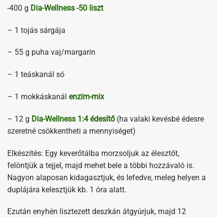
-400 g
Dia-Wellness -50 liszt
– 1 tojás sárgája
– 55 g puha vaj/margarin
– 1 teáskanál só
– 1 mokkáskanál
enzim-mix
– 12 g
Dia-Wellness 1:4 édesítő
(ha valaki kevésbé édesre
szeretné csökkentheti a mennyiséget)
Elkészítés: Egy keverőtálba morzsoljuk az élesztőt,
felöntjük a tejjel, majd mehet bele a többi hozzávaló is.
Nagyon alaposan kidagasztjuk, és lefedve, meleg helyen a
duplájára kelesztjük kb. 1 óra alatt.
Ezután enyhén lisztezett deszkán átgyúrjuk, majd 12