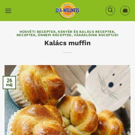
Skip
to
content
HÚSVÉTI RECEPTEK
,
KENYÉR ÉS KALÁCS RECEPTEK
,
RECEPTEK
,
ÜNNEPI RECEPTEK
,
VÁSÁRLÓINK RECEPTJEI
Kalács muffin
26
máj