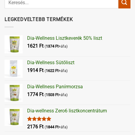
LEGKEDVELTEBB TERMÉKEK
Dia-Wellness Lisztkeverék 50% liszt
1621
Ft
(
1374
Ft
+áfa)
Dia-Wellness Sütőliszt
1914
Ft
(
1622
Ft
+áfa)
Dia-Wellness Panírmorzsa
1774
Ft
(
1503
Ft
+áfa)
Dia-wellness Zero6 lisztkoncentrátum
Értékelés:
2176
Ft
(
1844
Ft
+áfa)
5.00
/ 5