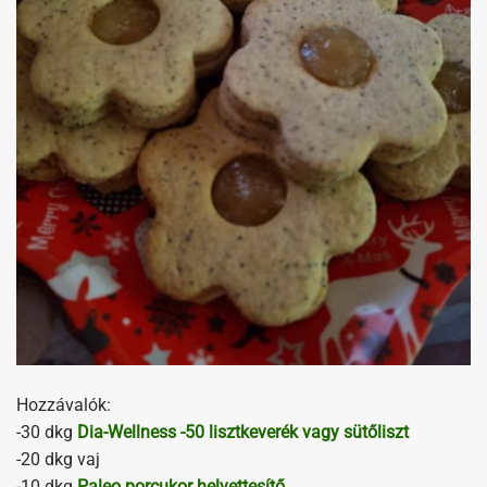
Hozzávalók:
-30 dkg
Dia-Wellness -50 lisztkeverék vagy sütőliszt
-20 dkg vaj
-10 dkg
Paleo porcukor helyettesítő