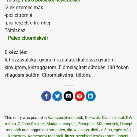
-2 ek szemes mák
-pici citromlé
-pici reszelt citromhéj
Töltéshez:
–
Paleo citromlekvár
Elkészítés:
A hozzávalókat gyors mozdulatokkal összegyúrom,
kinyújtom, kiszaggatom. Előmelegített sütőben 180 fokon
világosra sütöm. Citromlekvárral töltöm.
This entry was posted in
Karácsonyi receptek
,
Kekszek
,
Klasszikusok DW
módra
,
Oláhné Szolnoki Mariann receptjei
,
Receptek
,
Sütemények
,
Ünnepi
receptek
and tagged
cukormentes
,
dia-wellness
,
diéta
,
diétás
,
egészség
,
karácsony
,
Karácsonyi receptek
,
linzer
,
szénhidrátcsökkentett
,
ünnepi
.