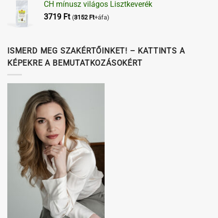
CH mínusz világos Lisztkeverék
3719
Ft
(
3152
Ft
+áfa)
ISMERD MEG SZAKÉRTŐINKET! – KATTINTS A
KÉPEKRE A BEMUTATKOZÁSOKÉRT