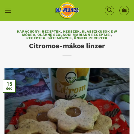
Skip
to
content
KARÁCSONYI RECEPTEK
,
KEKSZEK
,
KLASSZIKUSOK DW
MÓDRA
,
OLÁHNÉ SZOLNOKI MARIANN RECEPTJEI
,
RECEPTEK
,
SÜTEMÉNYEK
,
ÜNNEPI RECEPTEK
Citromos-mákos linzer
15
dec