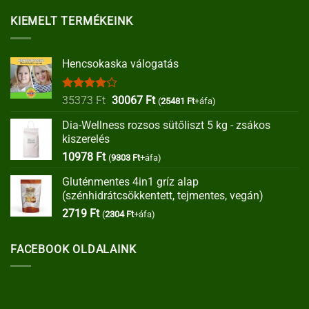
KIEMELT TERMÉKEINK
Hencsokaska válogatás
Értékelés:
Original
Current
35373
Ft
30067
Ft
(
25481
Ft
+áfa)
4.00
/ 5
price
price
Dia-Wellness rozsos sütőliszt 5 kg - zsákos
was:
is:
kiszerelés
35373 Ft.
30067 Ft.
10978
Ft
(
9303
Ft
+áfa)
Gluténmentes 4in1 gríz alap
(szénhidrátcsökkentett, tejmentes, vegán)
2719
Ft
(
2304
Ft
+áfa)
FACEBOOK OLDALAINK