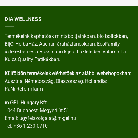
DIA WELLNESS
Termékeink kaphatóak mintaboltjainkban, bio boltokban,
BijÓ, HerbaHáz, Auchan áruházláncokban, EcoFamily
üzletekben és a Rossmann kijelölt üzleteiben valamint a
Kulcs Quality Patikákban.
Külföldön termékeink elérhetőek az alábbi webshopokban:
Ausztria, Németország, Olaszország, Hollandia:
PaNi-Reformfarm
m-GEL Hungary Kft.
1044 Budapest, Megyeri út 51.
Email:
ugyfelszolgalat@m-gel.hu
Tel:
+36 1 233 0710