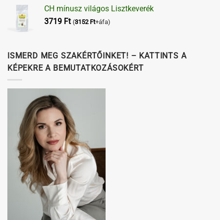
CH mínusz világos Lisztkeverék
3719
Ft
(
3152
Ft
+áfa)
ISMERD MEG SZAKÉRTŐINKET! – KATTINTS A
KÉPEKRE A BEMUTATKOZÁSOKÉRT