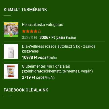
KIEMELT TERMÉKEINK
Hencsokaska válogatás
Értékelés:
Original
Current
35373
Ft
30067
Ft
(
25481
Ft
+áfa)
4.00
/ 5
price
price
Dia-Wellness rozsos sütőliszt 5 kg - zsákos
was:
is:
kiszerelés
35373 Ft.
30067 Ft.
10978
Ft
(
9303
Ft
+áfa)
Gluténmentes 4in1 gríz alap
(szénhidrátcsökkentett, tejmentes, vegán)
2719
Ft
(
2304
Ft
+áfa)
FACEBOOK OLDALAINK