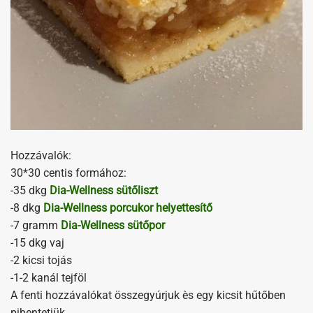
Hozzávalók:
30*30 centis formához:
-35 dkg
Dia-Wellness sütőliszt
-8 dkg
Dia-Wellness porcukor helyettesítő
-7 gramm
Dia-Wellness sütőpor
-15 dkg vaj
-2 kicsi tojás
-1-2 kanál tejföl
A fenti hozzávalókat összegyúrjuk ès egy kicsit hűtőben
pihentetjük.