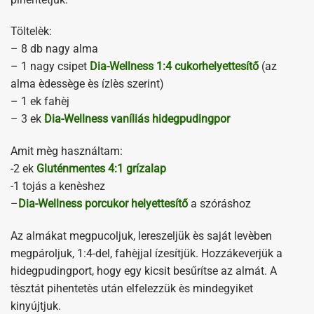
Töltelèk:
– 8 db nagy alma
– 1 nagy csipet
Dia-Wellness 1:4 cukorhelyettesítő
(az
alma èdessège ès ízlès szerint)
– 1 ek fahèj
– 3 ek
Dia-Wellness vaníliás hidegpudingpor
Amit mèg használtam:
-2 ek
Gluténmentes 4:1 grízalap
-1 tojás a kenèshez
–
Dia-Wellness porcukor helyettesítő
a szóráshoz
Az almákat megpucoljuk, lereszeljük ès saját levèben
megpároljuk, 1:4-del, fahèjjal ízesítjük. Hozzákeverjük a
hidegpudingport, hogy egy kicsit besűrítse az almát. A
tèsztát pihentetès után elfelezzük ès mindegyiket
kinyújtjuk.