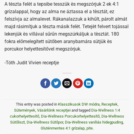
A tèszta felèt a tepsibe tesszük ès megszórjuk 2 ek 4:1
grízalappal, hogy az alma ne áztassa el a tèsztát, ez
felszívja az almalevet. Rákanalazzuk a kihűlt, párolt almát
majd rásimítjuk a tèszta másik felèt. Tetejèt felvert tojással
lekenjük ès villával sűrűn megszúrkáljuk a tèsztát. 180
fokra előmelegített sütőben aranybarnára sütjük ès
porcukor helyettesítővel megszórjuk.
-Tóth Judit Vivien receptje
This entry was posted in
Klasszikusok DW módra
,
Receptek
,
Sütemények
,
Vásárlóink receptjei
and tagged
Dia-Wellness 1:4
cukorhelyettesítő
,
Dia-Wellness Porcukorhelyettesítő
,
Dia-Wellness
Sütőliszt
,
Dia-Wellness Sütőpor
,
Dia-Wellness vaníliás hidegpuding
,
Gluténmentes 4:1 grízalap
,
pite
.