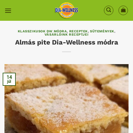
Skip
to
content
KLASSZIKUSOK DW MÓDRA
,
RECEPTEK
,
SÜTEMÉNYEK
,
VÁSÁRLÓINK RECEPTJEI
Almás pite Dia-Wellness módra
14
júl