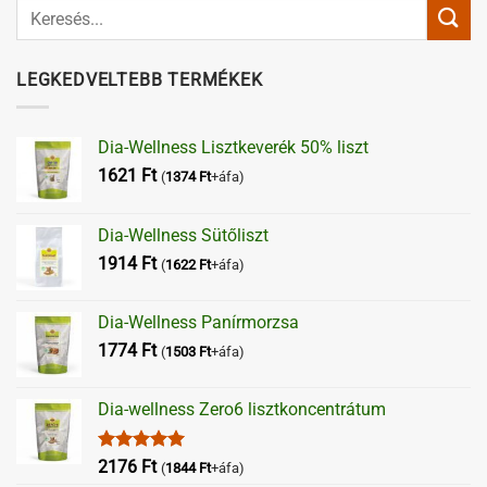
LEGKEDVELTEBB TERMÉKEK
Dia-Wellness Lisztkeverék 50% liszt
1621
Ft
(
1374
Ft
+áfa)
Dia-Wellness Sütőliszt
1914
Ft
(
1622
Ft
+áfa)
Dia-Wellness Panírmorzsa
1774
Ft
(
1503
Ft
+áfa)
Dia-wellness Zero6 lisztkoncentrátum
Értékelés:
2176
Ft
(
1844
Ft
+áfa)
5.00
/ 5