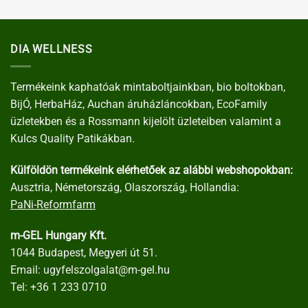
DIA WELLNESS
Termékeink kaphatóak mintaboltjainkban, bio boltokban,
BijÓ, HerbaHáz, Auchan áruházláncokban, EcoFamily
üzletekben és a Rossmann kijelölt üzleteiben valamint a
Kulcs Quality Patikákban.
Külföldön termékeink elérhetőek az alábbi webshopokban:
Ausztria, Németország, Olaszország, Hollandia:
PaNi-Reformfarm
m-GEL Hungary Kft.
1044 Budapest, Megyeri út 51.
Email:
ugyfelszolgalat@m-gel.hu
Tel:
+36 1 233 0710