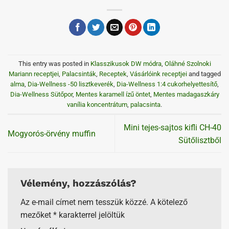
This entry was posted in
Klasszikusok DW módra
,
Oláhné Szolnoki
Mariann receptjei
,
Palacsinták
,
Receptek
,
Vásárlóink receptjei
and tagged
alma
,
Dia-Wellness -50 lisztkeverék
,
Dia-Wellness 1:4 cukorhelyettesítő
,
Dia-Wellness Sütőpor
,
Mentes karamell ízű öntet
,
Mentes madagaszkáry
vanília koncentrátum
,
palacsinta
.
Mini tejes-sajtos kifli CH-40
Mogyorós-örvény muffin
Sütőlisztből
Vélemény, hozzászólás?
Az e-mail címet nem tesszük közzé.
A kötelező
mezőket
*
karakterrel jelöltük