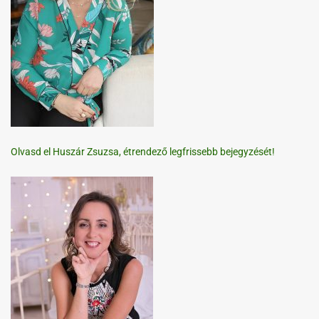
Olvasd el Huszár Zsuzsa, étrendező legfrissebb bejegyzését!