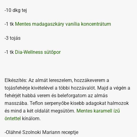
-10 dkg tej
-1 tk
Mentes madagaszkáry vanília koncentrátum
-3 tojás
-1 tk
Dia-Wellness sütőpor
Elkészítés: Az almát lereszelem, hozzákeverem a
tojásfehérje kivételével a többi hozzávalót. Majd a végén a
fehérjét habbá verem és beleforgatom az almás
masszába. Teflon serpenyőbe kisebb adagokat halmozok
és mind a két oldalát megsütöm.
Mentes karamell ízű
öntettel
kínálom.
-Oláhné Szolnoki Mariann receptje