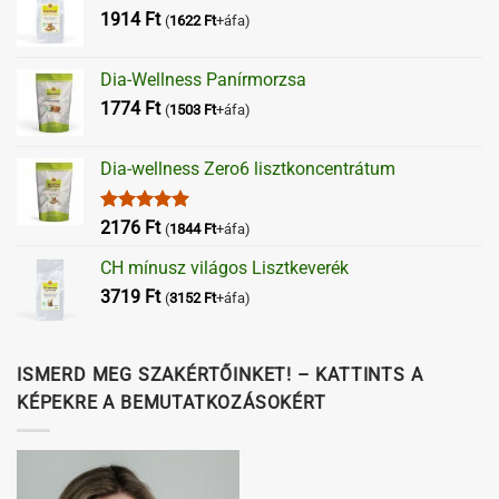
1914
Ft
(
1622
Ft
+áfa)
Dia-Wellness Panírmorzsa
1774
Ft
(
1503
Ft
+áfa)
Dia-wellness Zero6 lisztkoncentrátum
Értékelés:
2176
Ft
(
1844
Ft
+áfa)
5.00
/ 5
CH mínusz világos Lisztkeverék
3719
Ft
(
3152
Ft
+áfa)
ISMERD MEG SZAKÉRTŐINKET! – KATTINTS A
KÉPEKRE A BEMUTATKOZÁSOKÉRT