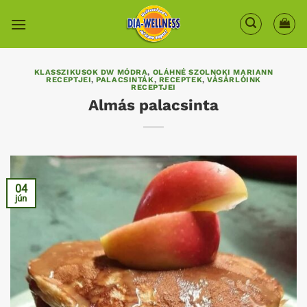
Skip
to
content
KLASSZIKUSOK DW MÓDRA
,
OLÁHNÉ SZOLNOKI MARIANN
RECEPTJEI
,
PALACSINTÁK
,
RECEPTEK
,
VÁSÁRLÓINK
RECEPTJEI
Almás palacsinta
04
jún