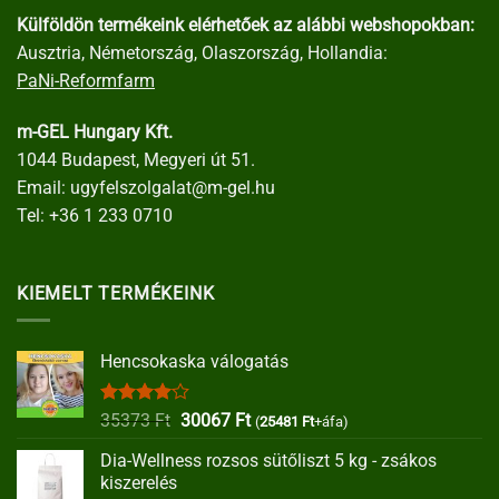
Külföldön termékeink elérhetőek az alábbi webshopokban:
Ausztria, Németország, Olaszország, Hollandia:
PaNi-Reformfarm
m-GEL Hungary Kft.
1044 Budapest, Megyeri út 51.
Email:
ugyfelszolgalat@m-gel.hu
Tel:
+36 1 233 0710
KIEMELT TERMÉKEINK
Hencsokaska válogatás
Értékelés:
Original
Current
35373
Ft
30067
Ft
(
25481
Ft
+áfa)
4.00
/ 5
price
price
Dia-Wellness rozsos sütőliszt 5 kg - zsákos
was:
is:
kiszerelés
35373 Ft.
30067 Ft.