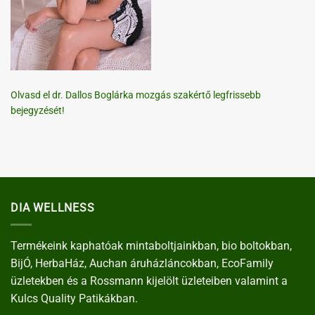
Olvasd el dr. Dallos Boglárka mozgás szakértő legfrissebb
bejegyzését!
DIA WELLNESS
Termékeink kaphatóak mintaboltjainkban, bio boltokban,
BijÓ, HerbaHáz, Auchan áruházláncokban, EcoFamily
üzletekben és a Rossmann kijelölt üzleteiben valamint a
Kulcs Quality Patikákban.