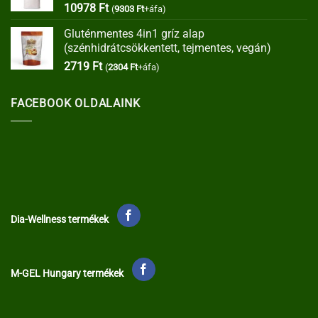
10978
Ft
(
9303
Ft
+áfa)
Gluténmentes 4in1 gríz alap
(szénhidrátcsökkentett, tejmentes, vegán)
2719
Ft
(
2304
Ft
+áfa)
FACEBOOK OLDALAINK
Dia-Wellness termékek
M-GEL Hungary termékek