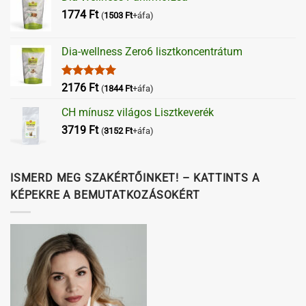
1774
Ft
(
1503
Ft
+áfa)
Dia-wellness Zero6 lisztkoncentrátum
Értékelés:
2176
Ft
(
1844
Ft
+áfa)
5.00
/ 5
CH mínusz világos Lisztkeverék
3719
Ft
(
3152
Ft
+áfa)
ISMERD MEG SZAKÉRTŐINKET! – KATTINTS A
KÉPEKRE A BEMUTATKOZÁSOKÉRT