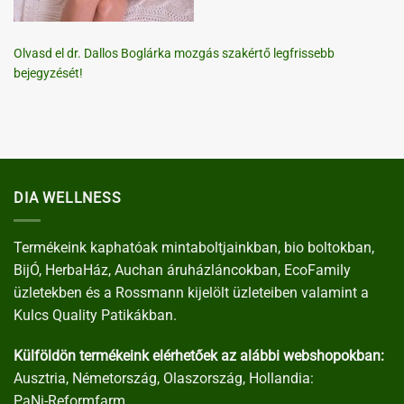
Olvasd el dr. Dallos Boglárka mozgás szakértő legfrissebb
bejegyzését!
DIA WELLNESS
Termékeink kaphatóak mintaboltjainkban, bio boltokban,
BijÓ, HerbaHáz, Auchan áruházláncokban, EcoFamily
üzletekben és a Rossmann kijelölt üzleteiben valamint a
Kulcs Quality Patikákban.
Külföldön termékeink elérhetőek az alábbi webshopokban:
Ausztria, Németország, Olaszország, Hollandia:
PaNi-Reformfarm