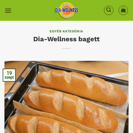
Skip
to
content
EGYÉB KATEGÓRIA
Dia-Wellness bagett
19
szept