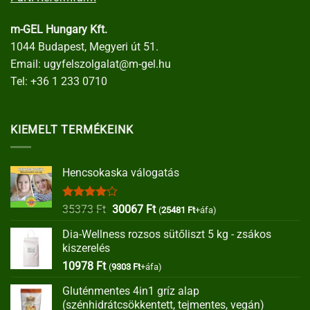
m-GEL Hungary Kft.
1044 Budapest, Megyeri út 51.
Email:
ugyfelszolgalat@m-gel.hu
Tel:
+36 1 233 0710
KIEMELT TERMÉKEINK
Hencsokaska válogatás
Értékelés:
Original
Current
35373
Ft
30067
Ft
(
25481
Ft
+áfa)
4.00
/ 5
price
price
Dia-Wellness rozsos sütőliszt 5 kg - zsákos
was:
is:
kiszerelés
35373 Ft.
30067 Ft.
10978
Ft
(
9303
Ft
+áfa)
Gluténmentes 4in1 gríz alap
(szénhidrátcsökkentett, tejmentes, vegán)