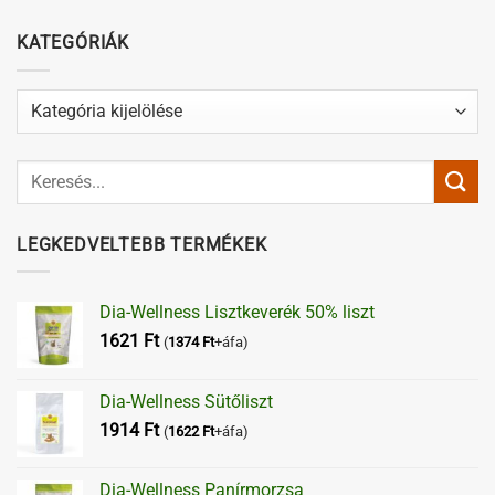
KATEGÓRIÁK
Kategóriák
LEGKEDVELTEBB TERMÉKEK
Dia-Wellness Lisztkeverék 50% liszt
1621
Ft
(
1374
Ft
+áfa)
Dia-Wellness Sütőliszt
1914
Ft
(
1622
Ft
+áfa)
Dia-Wellness Panírmorzsa