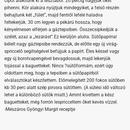
cipót alakítunk ki a tésztából. 20 percig hagyjuk őket
pihenni. Kör alakúra nyújtjuk mindegyiket, a felső részén
behajtunk két „fület”, majd fentről lefelé haladva
feltekerjük. 30 cm legyen a pékárú hossza, hogy
kényelmesen elférjen a gáztepsiben. Összecsípkedjük a
szélét, azaz a „lezárást”.Ez kerüljön alulra. Sütőpapírral
bélelt nagy gáztepsibe rendezzük, de előtte egy új virág-
spriccelő segítségével befújjuk a papírt. Éles késsel vagy
egy új borotvapengével bevagdossuk, majd lekenjük
tojással a baguetteket. Nincs ?sütőformám, ezért úgy
oldottam meg, hogy a tepsiben a sütőpapírból
elválasztókat készítettem. Előmelegített 200 fokos sütőben
kb 30 perc alatt szép pirosra sütöttem. (A sütési idő változó
lehet a különböző sütők miatt.) Amint kivettem a kész
baguetteket, még forrón lespricceltem őket kevés vízzel.
-Mészáros Gyöngyi Margit receptje