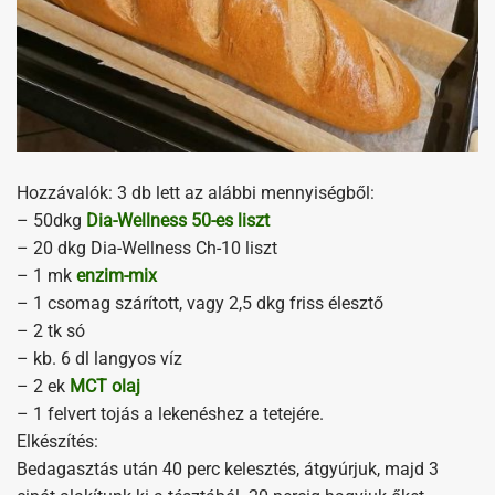
Hozzávalók: 3 db lett az alábbi mennyiségből:
– 50dkg
Dia-Wellness 50-es liszt
– 20 dkg Dia-Wellness Ch-10 liszt
– 1 mk
enzim-mix
– 1 csomag szárított, vagy 2,5 dkg friss élesztő
– 2 tk só
– kb. 6 dl langyos víz
– 2 ek
MCT olaj
– 1 felvert tojás a lekenéshez a tetejére.
Elkészítés:
Bedagasztás után 40 perc kelesztés, átgyúrjuk, majd 3