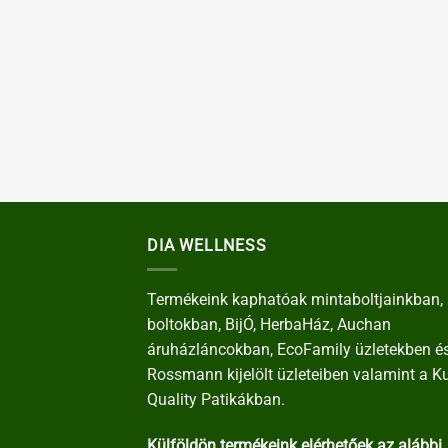
DIA WELLNESS
Termékeink kaphatóak mintaboltjainkban, 
boltokban, BijÓ, HerbaHáz, Auchan
áruházláncokban, EcoFamily üzletekben é
Rossmann kijelölt üzleteiben valamint a K
Quality Patikákban.
Külföldön termékeink elérhetőek az alábbi