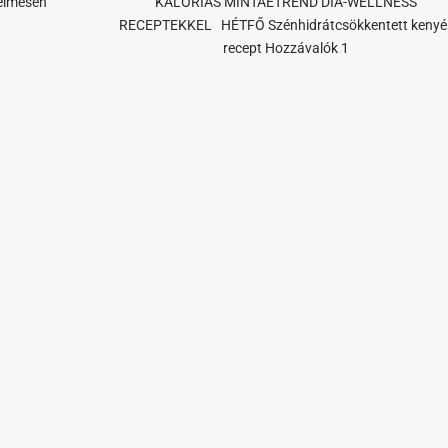
yelmesen
KALÓRIÁS MINTAÉTREND DIA-WELLNESS
RECEPTEKKEL HÉTFŐ Szénhidrátcsökkentett kenyé
recept Hozzávalók 1