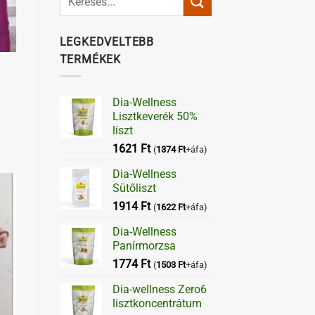
LEGKEDVELTEBB
TERMÉKEK
Dia-Wellness
Lisztkeverék 50%
liszt
1621
Ft
(
1374
Ft
+áfa)
Dia-Wellness
Sütőliszt
1914
Ft
(
1622
Ft
+áfa)
Dia-Wellness
Panírmorzsa
1774
Ft
(
1503
Ft
+áfa)
Dia-wellness Zero6
lisztkoncentrátum