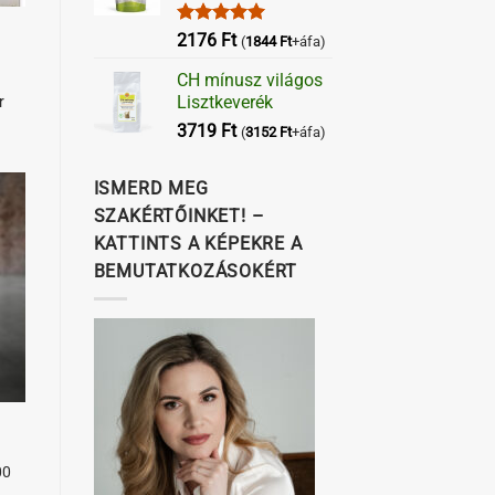
Értékelés:
2176
Ft
(
1844
Ft
+áfa)
5.00
/ 5
CH mínusz világos
Lisztkeverék
r
3719
Ft
(
3152
Ft
+áfa)
ISMERD MEG
SZAKÉRTŐINKET! –
KATTINTS A KÉPEKRE A
BEMUTATKOZÁSOKÉRT
00