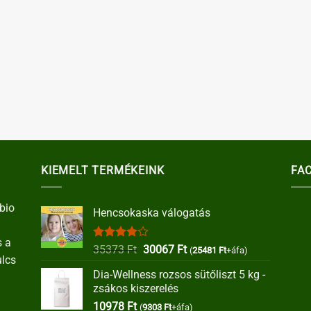
KIEMELT TERMÉKEINK
FA
bio
Hencsokaska válogatás
s a
Értékelés:
Original
Current
35373
Ft
30067
Ft
(
25481
Ft
+áfa)
ulcs
4.00
/ 5
price
price
Dia-Wellness rozsos sütőliszt 5 kg -
was:
is:
zsákos kiszerelés
35373 Ft.
30067 Ft.
10978
Ft
(
9303
Ft
+áfa)