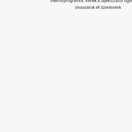
mentorprogramra. Kérlek a tájékoztatót fig
olvassátok el! Szeretnénk