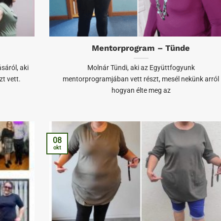
Mentorprogram – Tünde
áról, aki
Molnár Tündi, aki az Együttfogyunk
t vett.
mentorprogramjában vett részt, mesél nekünk arról
hogyan élte meg az
08
okt