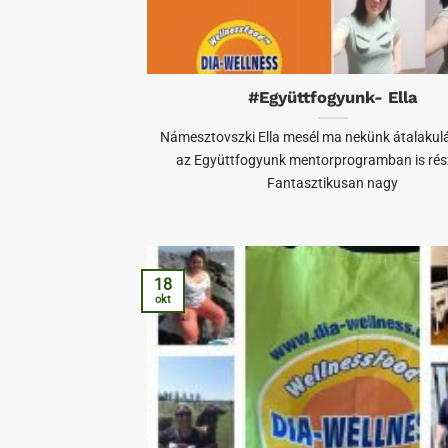
#Együttfogyunk- Ella
Námesztovszki Ella mesél ma nekünk átalakulás
az Együttfogyunk mentorprogramban is rész
Fantasztikusan nagy
18
okt