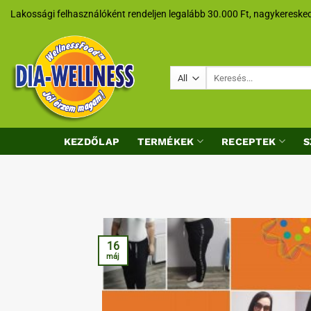
Skip
Lakossági felhasználóként rendeljen legalább 30.000 Ft, nagykeresked
to
content
Keresés
a
következőre:
KEZDŐLAP
TERMÉKEK
RECEPTEK
S
16
máj