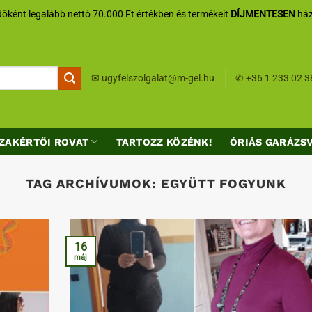
őként legalább nettó 70.000 Ft értékben és termékeit
DÍJMENTESEN
ház
✉
ugyfelszolgalat@m-gel.hu
✆
+36 1 233 02 3
ZAKÉRTŐI ROVAT
TARTOZZ KÖZÉNK!
ÓRIÁS GARÁZS
TAG ARCHÍVUMOK:
EGYÜTT FOGYUNK
16
máj