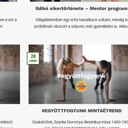
Ildikó sikertörténete – Mentor program
am-e ezt a
Világéletemben egy erős testalkatú voltam, mindig is
rt
problémát okozott a súlyom, már gyerekként is. Akko
28
szept
#EGYÜTTFOGYUNK MINTAÉTREND
vetkező
Szakértőnk, Szarka Dorottya dietetikus írása 1400-16