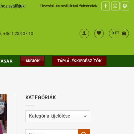
hoz szállítjuk!
Fizetési és szállítási feltételek
0
FT
8
,
+36 1 233 07 10
VÁSÁR
AKCIÓK
TÁPLÁLÉKKIEGÉSZÍTŐK
KATEGÓRIÁK
Kategóriák