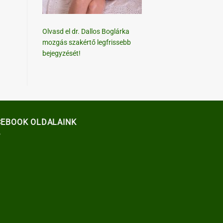
Olvasd el dr. Dallos Boglárka
mozgás szakértő legfrissebb
bejegyzését!
CEBOOK OLDALAINK