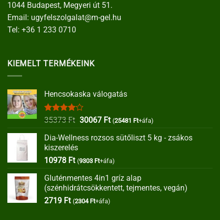
1044 Budapest, Megyeri út 51.
Email:
ugyfelszolgalat@m-gel.hu
Tel:
+36 1 233 0710
KIEMELT TERMÉKEINK
Hencsokaska válogatás
Értékelés:
Original
Current
35373
Ft
30067
Ft
(
25481
Ft
+áfa)
4.00
/ 5
price
price
Dia-Wellness rozsos sütőliszt 5 kg - zsákos
was:
is:
kiszerelés
35373 Ft.
30067 Ft.
10978
Ft
(
9303
Ft
+áfa)
Gluténmentes 4in1 gríz alap
(szénhidrátcsökkentett, tejmentes, vegán)
2719
Ft
(
2304
Ft
+áfa)