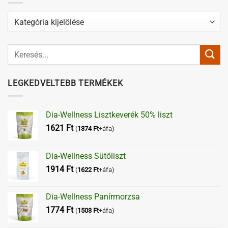
Kategóriák
LEGKEDVELTEBB TERMÉKEK
Dia-Wellness Lisztkeverék 50% liszt
1621
Ft
(
1374
Ft
+áfa)
Dia-Wellness Sütőliszt
1914
Ft
(
1622
Ft
+áfa)
Dia-Wellness Panírmorzsa
1774
Ft
(
1503
Ft
+áfa)