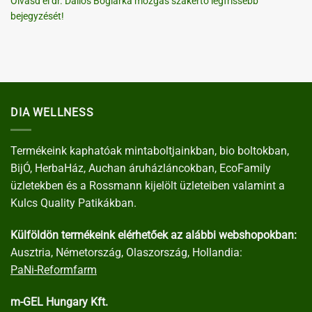
Olvasd el dr. Dallos Boglárka mozgás szakértő legfrissebb
bejegyzését!
DIA WELLNESS
Termékeink kaphatóak mintaboltjainkban, bio boltokban,
BijÓ, HerbaHáz, Auchan áruházláncokban, EcoFamily
üzletekben és a Rossmann kijelölt üzleteiben valamint a
Kulcs Quality Patikákban.
Külföldön termékeink elérhetőek az alábbi webshopokban:
Ausztria, Németország, Olaszország, Hollandia:
PaNi-Reformfarm
m-GEL Hungary Kft.