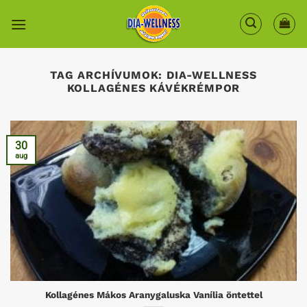
Skip
to
content
TAG ARCHÍVUMOK:
DIA-WELLNESS
KOLLAGÉNES KÁVÉKRÉMPOR
30
aug
Kollagénes Mákos Aranygaluska Vanília öntettel