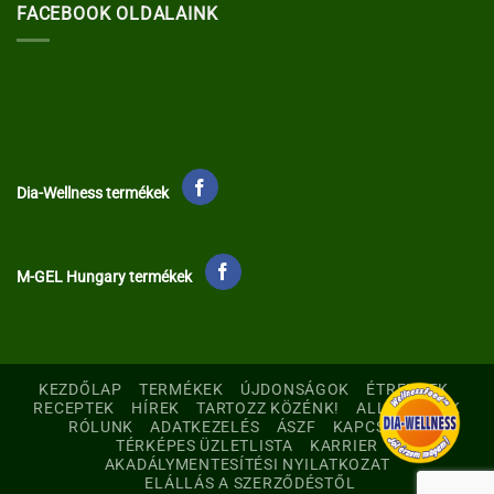
FACEBOOK OLDALAINK
Dia-Wellness termékek
M-GEL Hungary termékek
KEZDŐLAP
TERMÉKEK
ÚJDONSÁGOK
ÉTRENDEK
RECEPTEK
HÍREK
TARTOZZ KÖZÉNK!
ALLERGÉNEK
RÓLUNK
ADATKEZELÉS
ÁSZF
KAPCSOLAT
TÉRKÉPES ÜZLETLISTA
KARRIER
AKADÁLYMENTESÍTÉSI NYILATKOZAT
ELÁLLÁS A SZERZŐDÉSTŐL