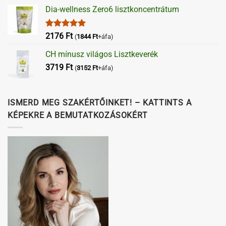
Dia-wellness Zero6 lisztkoncentrátum
Értékelés:
2176
Ft
(
1844
Ft
+áfa)
5.00
/ 5
CH mínusz világos Lisztkeverék
3719
Ft
(
3152
Ft
+áfa)
ISMERD MEG SZAKÉRTŐINKET! – KATTINTS A
KÉPEKRE A BEMUTATKOZÁSOKÉRT