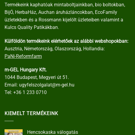
Termékeink kaphatóak mintaboltjainkban, bio boltokban,
BijÓ, HerbaHáz, Auchan áruházláncokban, EcoFamily
üzletekben és a Rossmann kijelölt üzleteiben valamint a
Kulcs Quality Patikákban.
Külföldön termékeink elérhetőek az alábbi webshopokban:
Ausztria, Németország, Olaszország, Hollandia:
PaNi-Reformfarm
m-GEL Hungary Kft.
1044 Budapest, Megyeri út 51.
Email:
ugyfelszolgalat@m-gel.hu
Tel:
+36 1 233 0710
KIEMELT TERMÉKEINK
Hencsokaska válogatás