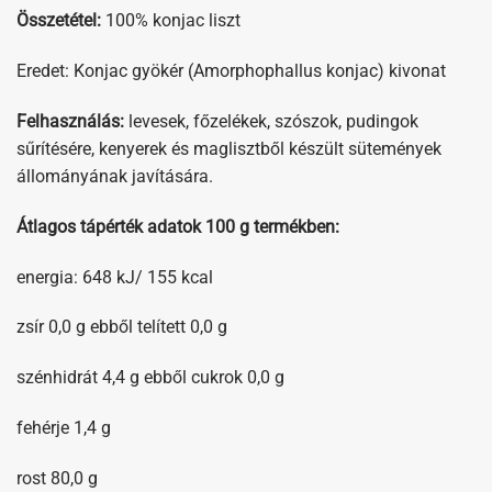
Összetétel:
100% konjac liszt
Eredet: Konjac gyökér (Amorphophallus konjac) kivonat
Felhasználás:
levesek, főzelékek, szószok, pudingok
sűrítésére, kenyerek és maglisztből készült sütemények
állományának javítására.
Átlagos tápérték adatok 100 g termékben:
energia: 648 kJ/ 155 kcal
zsír 0,0 g ebből telített 0,0 g
szénhidrát 4,4 g ebből cukrok 0,0 g
fehérje 1,4 g
rost 80,0 g