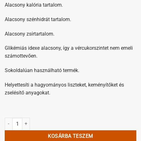
Alacsony kalória tartalom.
Alacsony szénhidrát tartalom.
Alacsony zsírtartalom.
Glikémiás idexe alacsony, így a vércukorszintet nem emeli
számottevően.
Sokoldalúan használható termék.
Helyettesíti a hagyományos liszteket, keményítőket és
zselésítő anyagokat.
Konjac liszt 100g mennyiség
KOSÁRBA TESZEM