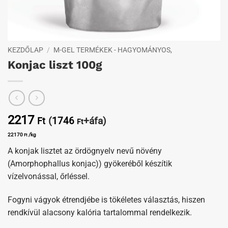
KEZDŐLAP
/
M-GEL TERMÉKEK - HAGYOMÁNYOS,
Konjac liszt 100g
2217
(
1746
+áfa)
Ft
Ft
22170
/kg
Ft
A konjak lisztet az ördögnyelv nevű növény
(Amorphophallus konjac)) gyökeréből készítik
vízelvonással, őrléssel.
Fogyni vágyok étrendjébe is tökéletes választás, hiszen
rendkívül alacsony kalória tartalommal rendelkezik.