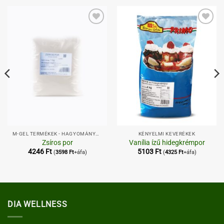
Kedvenceimhez
Kedvenceimhez
M-GEL TERMÉKEK - HAGYOMÁNYOS,
KÉNYELMI KEVERÉKEK
Zsíros por
Vanília ízű hidegkrémpor
4246
Ft
5103
Ft
(
3598
Ft
+áfa)
(
4325
Ft
+áfa)
DIA WELLNESS