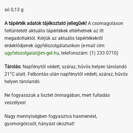
só 0,13 g
A tápérték adatok tájékoztató jellegűek!
A csomagoláson
feltüntetett aktuális tápértékek eltérhetnek az itt
megadottaktól. Kérjük az aktuális tápértékekről
érdeklődjenek ügyfélszolgálatunkon (e-mail cím:
ugyfelszolgalat@m-gel.hu
, telefonszám: (1) 233 0710)
Tárolás:
Napfénytől védett, száraz, hűvös helyen tárolandó
21°C alatt. Felbontás után napfénytől védett, száraz, hűvös
helyen tárolandó.
Ne fogyasszuk a lisztet önmagában, mert fulladás
veszélyes!
Nagy mennyiségben fogyasztva hasmenést,
gyomorgörcsöt, hányást okozhat!