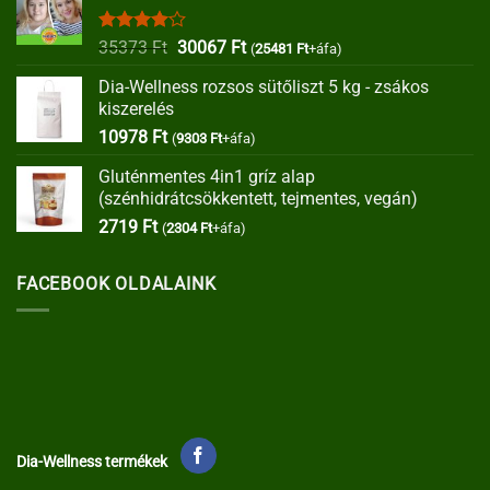
Értékelés:
Original
Current
35373
Ft
30067
Ft
(
25481
Ft
+áfa)
4.00
/ 5
price
price
Dia-Wellness rozsos sütőliszt 5 kg - zsákos
was:
is:
kiszerelés
35373 Ft.
30067 Ft.
10978
Ft
(
9303
Ft
+áfa)
Gluténmentes 4in1 gríz alap
(szénhidrátcsökkentett, tejmentes, vegán)
2719
Ft
(
2304
Ft
+áfa)
FACEBOOK OLDALAINK
Dia-Wellness termékek