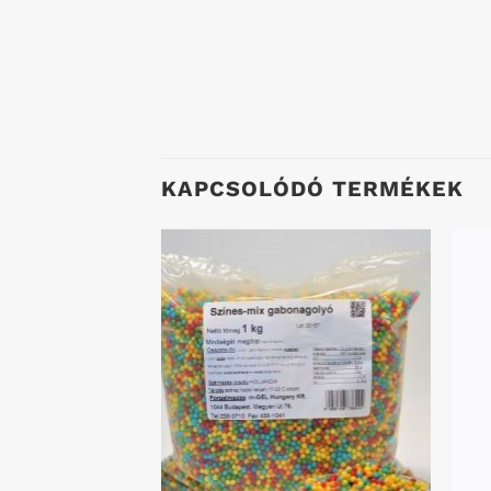
KAPCSOLÓDÓ TERMÉKEK
Kedvenceimhez
Kedvenceimhez
GYOTT