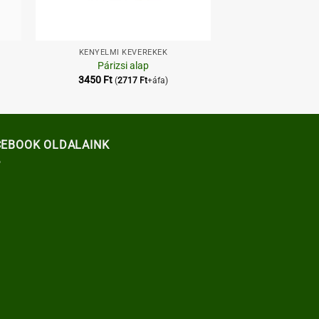
+
KÉNYELMI KEVERÉKEK
Párizsi alap
3450
Ft
(
2717
Ft
+áfa)
CEBOOK OLDALAINK