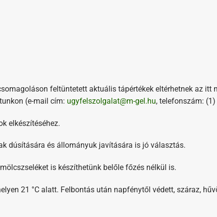
csomagoláson feltüntetett aktuális tápértékek eltérhetnek az itt 
atunkon (e-mail cím:
ugyfelszolgalat@m-gel.hu
, telefonszám: (1
ok elkészítéséhez.
 dúsítására és állományuk javítására is jó választás.
ümölcszseléket is készíthetünk belőle főzés nélkül is.
elyen 21 °C alatt. Felbontás után napfénytől védett, száraz, hűv