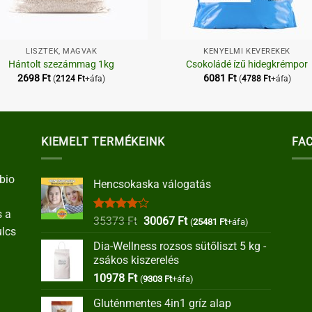
+
LISZTEK, MAGVAK
KÉNYELMI KEVERÉKEK
Hántolt szezámmag 1kg
Csokoládé ízű hidegkrémpor
2698
Ft
6081
Ft
(
2124
Ft
+áfa)
(
4788
Ft
+áfa)
KIEMELT TERMÉKEINK
FA
bio
Hencsokaska válogatás
s a
Értékelés:
Original
Current
35373
Ft
30067
Ft
(
25481
Ft
+áfa)
ulcs
4.00
/ 5
price
price
Dia-Wellness rozsos sütőliszt 5 kg -
was:
is:
zsákos kiszerelés
35373 Ft.
30067 Ft.
10978
Ft
(
9303
Ft
+áfa)
Gluténmentes 4in1 gríz alap