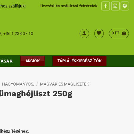
hoz szállítjuk!
Fizetési és szállítási feltételek
0
FT
8
,
+36 1 233 07 10
VÁSÁR
AKCIÓK
TÁPLÁLÉKKIEGÉSZÍTŐK
 - HAGYOMÁNYOS,
/
MAGVAK ÉS MAGLISZTEK
fűmaghéjliszt 250g
lkészítéséhez.