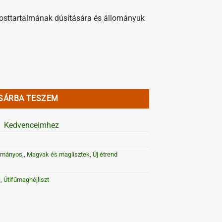
osttartalmának dúsítására és állományuk
 mennyiség
SÁRBA TESZEM
Kedvenceimhez
ományos,
,
Magvak és maglisztek
,
Új étrend
j
,
Útifűmaghéjliszt