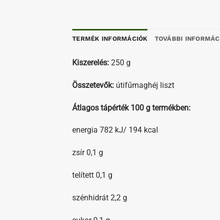
TERMÉK INFORMÁCIÓK
TOVÁBBI INFORMÁC
Kiszerelés:
250 g
Összetevők:
útifűmaghéj liszt
Átlagos tápérték 100 g termékben:
energia 782 kJ/ 194 kcal
zsír 0,1 g
telített 0,1 g
szénhidrát 2,2 g