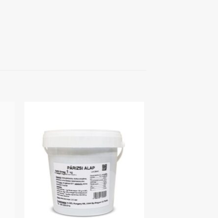
hez
Kedvenceimhez