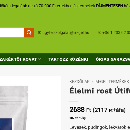
őként legalább nettó 70.000 Ft értékben és termékeit
DÍJMENTESEN
ház
✉
ugyfelszolgalat@m-gel.hu
✆
+36 1 233 02 3
ZAKÉRTŐI ROVAT
TARTOZZ KÖZÉNK!
ÓRIÁS GARÁZS
KEZDŐLAP
/
M-GEL TERMÉKEK
Élelmi rost Úti
Kedvenceimhez
2688
(
2117
+áfa)
Ft
Ft
10752
/kg
Ft
Levesek, pudingok, lekvárok e