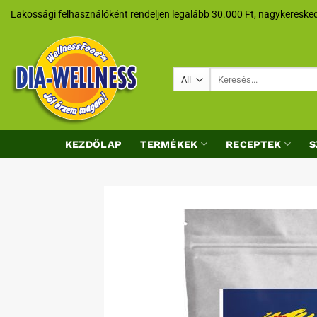
Skip
Lakossági felhasználóként rendeljen legalább 30.000 Ft, nagykeresked
to
content
Keresés
a
következőre:
KEZDŐLAP
TERMÉKEK
RECEPTEK
S