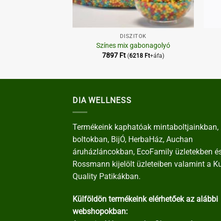
+
+
ZÍTŐK
DÍSZÍTŐK
t mandula
Színes mix gabonagolyó
7897
Ft
5757
Ft
+áfa)
(
6218
Ft
+áfa)
DIA WELLNESS
Termékeink kaphatóak mintaboltjainkban, 
boltokban, BijÓ, HerbaHáz, Auchan
áruházláncokban, EcoFamily üzletekben é
Rossmann kijelölt üzleteiben valamint a K
Quality Patikákban.
Külföldön termékeink elérhetőek az alábbi
webshopokban: