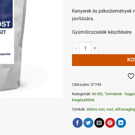
Kenyerek és péksütemények r
javítására.
Gyümölcszselék készítésére.
Élelmi rost Útifűmaghéjliszt 250g
KO
Cikkszám:
37749
Kategóriák:
M-GEL Termékek - hagy
kiegészítőink
Címkék:
élelmi rost
,
rost
,
utifumaghe