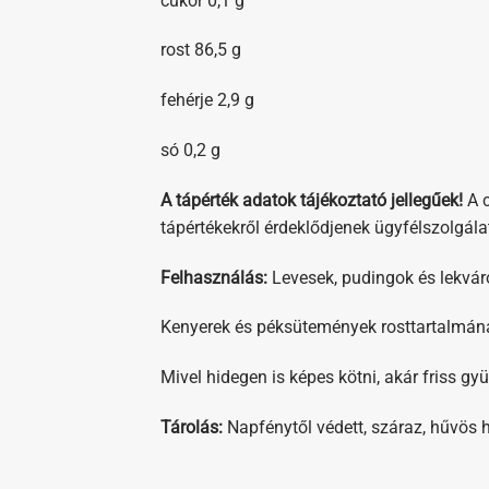
cukor 0,1 g
rost 86,5 g
fehérje 2,9 g
só 0,2 g
A tápérték adatok tájékoztató jellegűek!
A 
tápértékekről érdeklődjenek ügyfélszolgál
Felhasználás:
Levesek, pudingok és lekvár
Kenyerek és péksütemények rosttartalmának
Mivel hidegen is képes kötni, akár friss gy
Tárolás:
Napfénytől védett, száraz, hűvös h