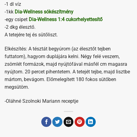
-1 dl víz
-1kk
Dia-Wellness sókészítmény
-egy csipet
Dia-Wellness 1:4 cukorhelyettesítő
-2 dkg élesztő.
A tetejére tej és sütőliszt.
Elkészítés: A tésztát begyúrom (az élesztőt tejben
futtatom), hagyom duplájára kelni. Négy felé veszem,
zsömlét formázok, majd nyújtófával másfél cm magasra
nyújtom. 20 percet pihentetem. A tetejét tejbe, majd lisztbe
mártom, bevágom. Előmelegített 180 fokos sütőben
megsütöm.
-Oláhné Szolnoki Mariann receptje