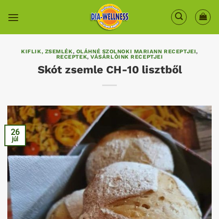
Skip
to
content
KIFLIK, ZSEMLÉK
,
OLÁHNÉ SZOLNOKI MARIANN RECEPTJEI
,
RECEPTEK
,
VÁSÁRLÓINK RECEPTJEI
Skót zsemle CH-10 lisztből
26
júl