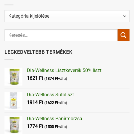
Kategóriák
LEGKEDVELTEBB TERMÉKEK
Dia-Wellness Lisztkeverék 50% liszt
1621
Ft
(
1374
Ft
+áfa)
Dia-Wellness Sütőliszt
1914
Ft
(
1622
Ft
+áfa)
Dia-Wellness Panírmorzsa
1774
Ft
(
1503
Ft
+áfa)