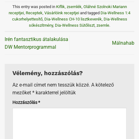
This entry was posted in
Kiflik, zsemlék
,
Oláhné Szolnoki Mariann
receptjei
,
Receptek
,
Vásárlóink receptjei
and tagged
Dia-Wellness 1:4
cukorhelyettesítő
,
Dia-Wellness CH-10 lisztkeverék
,
Dia-Wellness
sókészítmény
,
Dia-Wellness Sütőliszt
,
zsemle
.
Irén fantasztikus átalakulása
Málnahab
DW Mentorprogrammal
Vélemény, hozzászólás?
Az e-mail címet nem tesszük közzé.
A kötelező
mezőket
*
karakterrel jelöltük
Hozzászólás
*