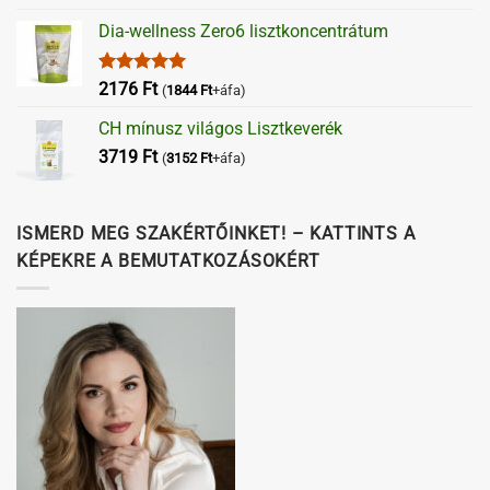
Dia-wellness Zero6 lisztkoncentrátum
Értékelés:
2176
Ft
(
1844
Ft
+áfa)
5.00
/ 5
CH mínusz világos Lisztkeverék
3719
Ft
(
3152
Ft
+áfa)
ISMERD MEG SZAKÉRTŐINKET! – KATTINTS A
KÉPEKRE A BEMUTATKOZÁSOKÉRT