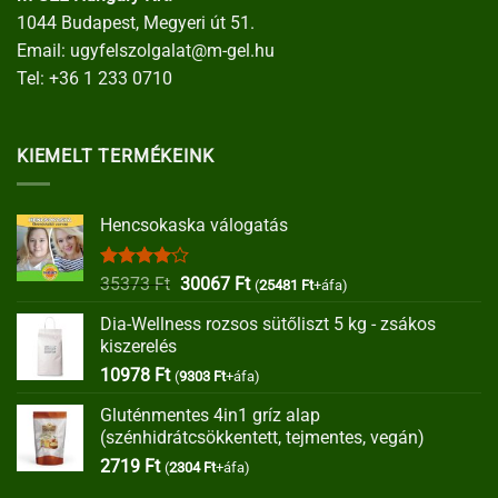
1044 Budapest, Megyeri út 51.
Email:
ugyfelszolgalat@m-gel.hu
Tel:
+36 1 233 0710
KIEMELT TERMÉKEINK
Hencsokaska válogatás
Értékelés:
Original
Current
35373
Ft
30067
Ft
(
25481
Ft
+áfa)
4.00
/ 5
price
price
Dia-Wellness rozsos sütőliszt 5 kg - zsákos
was:
is:
kiszerelés
35373 Ft.
30067 Ft.
10978
Ft
(
9303
Ft
+áfa)
Gluténmentes 4in1 gríz alap
(szénhidrátcsökkentett, tejmentes, vegán)
2719
Ft
(
2304
Ft
+áfa)