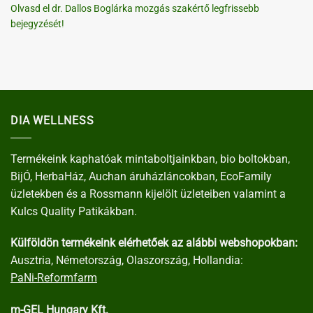
Olvasd el dr. Dallos Boglárka mozgás szakértő legfrissebb
bejegyzését!
DIA WELLNESS
Termékeink kaphatóak mintaboltjainkban, bio boltokban,
BijÓ, HerbaHáz, Auchan áruházláncokban, EcoFamily
üzletekben és a Rossmann kijelölt üzleteiben valamint a
Kulcs Quality Patikákban.
Külföldön termékeink elérhetőek az alábbi webshopokban:
Ausztria, Németország, Olaszország, Hollandia:
PaNi-Reformfarm
m-GEL Hungary Kft.