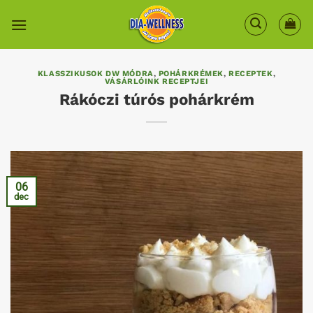
Skip
to
content
KLASSZIKUSOK DW MÓDRA
,
POHÁRKRÉMEK
,
RECEPTEK
,
VÁSÁRLÓINK RECEPTJEI
Rákóczi túrós pohárkrém
06
dec