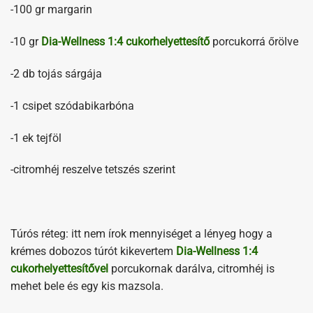
-100 gr margarin
-10 gr
Dia-Wellness 1:4 cukorhelyettesítő
porcukorrá őrölve
-2 db tojás sárgája
-1 csipet szódabikarbóna
-1 ek tejföl
-citromhéj reszelve tetszés szerint
Túrós réteg: itt nem írok mennyiséget a lényeg hogy a
krémes dobozos túrót kikevertem
Dia-Wellness 1:4
cukorhelyettesítővel
porcukornak darálva, citromhéj is
mehet bele és egy kis mazsola.