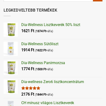
LEGKEDVELTEBB TERMÉKEK
Dia-Wellness Lisztkeverék 50% liszt
1621
Ft
(
1374
Ft
+áfa)
Dia-Wellness Sütőliszt
1914
Ft
(
1622
Ft
+áfa)
Dia-Wellness Panírmorzsa
1774
Ft
(
1503
Ft
+áfa)
Dia-wellness Zero6 lisztkoncentrátum
Értékelés:
2176
Ft
(
1844
Ft
+áfa)
5.00
/ 5
CH mínusz világos Lisztkeverék