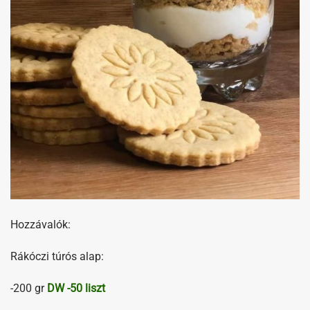
Hozzávalók:
Rákóczi túrós alap:
-200 gr
DW -50 liszt