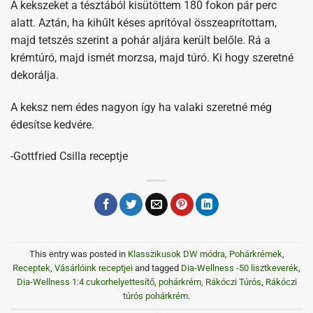
A kekszeket a tésztából kisütöttem 180 fokon pár perc
alatt. Aztán, ha kihűlt késes aprítóval összeaprítottam,
majd tetszés szerint a pohár aljára került belőle. Rá a
krémtúró, majd ismét morzsa, majd túró. Ki hogy szeretné
dekorálja.
A keksz nem édes nagyon így ha valaki szeretné még
édesítse kedvére.
-Gottfried Csilla receptje
This entry was posted in
Klasszikusok DW módra
,
Pohárkrémek
,
Receptek
,
Vásárlóink receptjei
and tagged
Dia-Wellness -50 lisztkeverék
,
Dia-Wellness 1:4 cukorhelyettesítő
,
pohárkrém
,
Rákóczi Túrós
,
Rákóczi
túrós pohárkrém
.