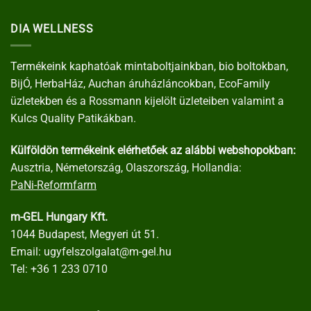
DIA WELLNESS
Termékeink kaphatóak mintaboltjainkban, bio boltokban,
BijÓ, HerbaHáz, Auchan áruházláncokban, EcoFamily
üzletekben és a Rossmann kijelölt üzleteiben valamint a
Kulcs Quality Patikákban.
Külföldön termékeink elérhetőek az alábbi webshopokban:
Ausztria, Németország, Olaszország, Hollandia:
PaNi-Reformfarm
m-GEL Hungary Kft.
1044 Budapest, Megyeri út 51.
Email:
ugyfelszolgalat@m-gel.hu
Tel:
+36 1 233 0710