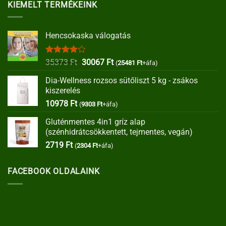
KIEMELT TERMÉKEINK
Hencsokaska válogatás
Értékelés:
Original
Current
35373
Ft
30067
Ft
(
25481
Ft
+áfa)
4.00
/ 5
price
price
Dia-Wellness rozsos sütőliszt 5 kg - zsákos
was:
is:
kiszerelés
35373 Ft.
30067 Ft.
10978
Ft
(
9303
Ft
+áfa)
Gluténmentes 4in1 gríz alap
(szénhidrátcsökkentett, tejmentes, vegán)
2719
Ft
(
2304
Ft
+áfa)
FACEBOOK OLDALAINK