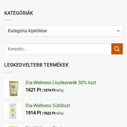
KATEGÓRIÁK
Kategóriák
LEGKEDVELTEBB TERMÉKEK
Dia-Wellness Lisztkeverék 50% liszt
1621
Ft
(
1374
Ft
+áfa)
Dia-Wellness Sütőliszt
1914
Ft
(
1622
Ft
+áfa)