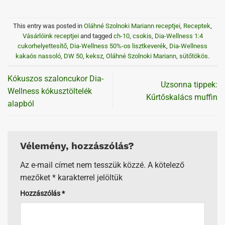
This entry was posted in
Oláhné Szolnoki Mariann receptjei
,
Receptek
,
Vásárlóink receptjei
and tagged
ch-10
,
csokis
,
Dia-Wellness 1:4
cukorhelyettesítő
,
Dia-Wellness 50%-os lisztkeverék
,
Dia-Wellness
kakaós nassoló
,
DW 50
,
keksz
,
Oláhné Szolnoki Mariann
,
sütőtökös
.
Kókuszos szaloncukor Dia-
Uzsonna tippek:
Wellness kókusztöltelék
Kűrtőskalács muffin
alapból
Vélemény, hozzászólás?
Az e-mail címet nem tesszük közzé.
A kötelező
mezőket
*
karakterrel jelöltük
Hozzászólás
*