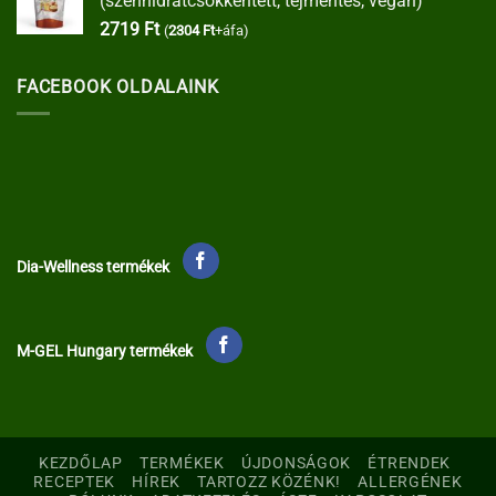
(szénhidrátcsökkentett, tejmentes, vegán)
2719
Ft
(
2304
Ft
+áfa)
FACEBOOK OLDALAINK
Dia-Wellness termékek
M-GEL Hungary termékek
KEZDŐLAP
TERMÉKEK
ÚJDONSÁGOK
ÉTRENDEK
RECEPTEK
HÍREK
TARTOZZ KÖZÉNK!
ALLERGÉNEK