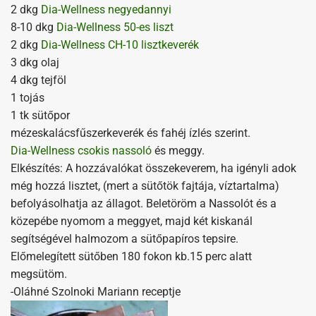
2 dkg
Dia-Wellness negyedannyi
8-10 dkg
Dia-Wellness 50-es liszt
2 dkg
Dia-Wellness CH-10 lisztkeverék
3 dkg olaj
4 dkg tejföl
1 tojás
1 tk sütőpor
mézeskalácsfűszerkeverék és fahéj ízlés szerint.
Dia-Wellness csokis nassoló
és meggy.
Elkészítés: A hozzávalókat összekeverem, ha igényli adok
még hozzá lisztet, (mert a sütőtök fajtája, víztartalma)
befolyásolhatja az állagot. Beletöröm a Nassolót és a
közepébe nyomom a meggyet, majd két kiskanál
segítségével halmozom a sütőpapíros tepsire.
Előmelegített sütőben 180 fokon kb.15 perc alatt
megsütöm.
-Oláhné Szolnoki Mariann receptje