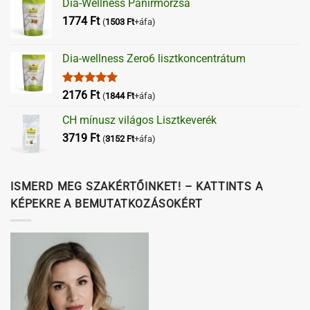
Dia-Wellness Panírmorzsa
1774
Ft
(
1503
Ft
+áfa)
Dia-wellness Zero6 lisztkoncentrátum
Értékelés:
2176
Ft
(
1844
Ft
+áfa)
5.00
/ 5
CH mínusz világos Lisztkeverék
3719
Ft
(
3152
Ft
+áfa)
ISMERD MEG SZAKÉRTŐINKET! – KATTINTS A
KÉPEKRE A BEMUTATKOZÁSOKÉRT