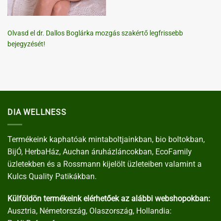
Olvasd el dr. Dallos Boglárka mozgás szakértő legfrissebb
bejegyzését!
DIA WELLNESS
Termékeink kaphatóak mintaboltjainkban, bio boltokban,
BijÓ, HerbaHáz, Auchan áruházláncokban, EcoFamily
üzletekben és a Rossmann kijelölt üzleteiben valamint a
Kulcs Quality Patikákban.
Külföldön termékeink elérhetőek az alábbi webshopokban:
Ausztria, Németország, Olaszország, Hollandia: