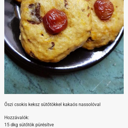
Őszi csokis keksz sütőtökkel kakaós nassolóval
Hozzávalók:
15 dkg sütőtök pürésítve