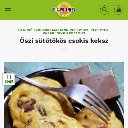
Skip
to
content
OLÁHNÉ SZOLNOKI MARIANN RECEPTJEI
,
RECEPTEK
,
VÁSÁRLÓINK RECEPTJEI
Őszi sütőtökös csokis keksz
11
szept