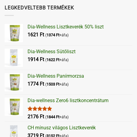
LEGKEDVELTEBB TERMÉKEK
Dia-Wellness Lisztkeverék 50% liszt
1621
Ft
(
1374
Ft
+áfa)
Dia-Wellness Sütőliszt
1914
Ft
(
1622
Ft
+áfa)
Dia-Wellness Panírmorzsa
1774
Ft
(
1503
Ft
+áfa)
Dia-wellness Zero6 lisztkoncentrátum
Értékelés:
2176
Ft
(
1844
Ft
+áfa)
5.00
/ 5
CH mínusz világos Lisztkeverék
3719
Ft
(
3152
Ft
+áfa)