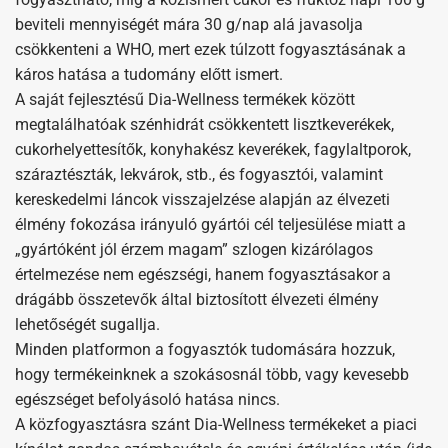
beviteli mennyiségét mára 30 g/nap alá javasolja
csökkenteni a WHO, mert ezek túlzott fogyasztásának a
káros hatása a tudomány előtt ismert.
A saját fejlesztésű Dia-Wellness termékek között
megtalálhatóak szénhidrát csökkentett lisztkeverékek,
cukorhelyettesítők, konyhakész keverékek, fagylaltporok,
száraztészták, lekvárok, stb., és fogyasztói, valamint
kereskedelmi láncok visszajelzése alapján az élvezeti
élmény fokozása irányuló gyártói cél teljesülése miatt a
„gyártóként jól érzem magam” szlogen kizárólagos
értelmezése nem egészségi, hanem fogyasztásakor a
drágább összetevők által biztosított élvezeti élmény
lehetőségét sugallja.
Minden platformon a fogyasztók tudomására hozzuk,
hogy termékeinknek a szokásosnál több, vagy kevesebb
egészséget befolyásoló hatása nincs.
A közfogyasztásra szánt Dia-Wellness termékeket a piaci