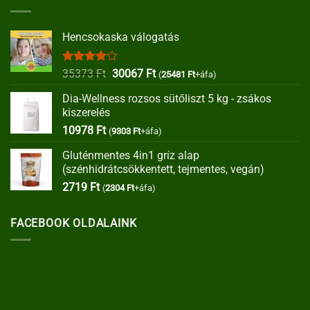
Hencsokaska válogatás
Értékelés:
Original
Current
35373
Ft
30067
Ft
(
25481
Ft
+áfa)
4.00
/ 5
price
price
Dia-Wellness rozsos sütőliszt 5 kg - zsákos
was:
is:
kiszerelés
35373 Ft.
30067 Ft.
10978
Ft
(
9303
Ft
+áfa)
Gluténmentes 4in1 gríz alap
(szénhidrátcsökkentett, tejmentes, vegán)
2719
Ft
(
2304
Ft
+áfa)
FACEBOOK OLDALAINK