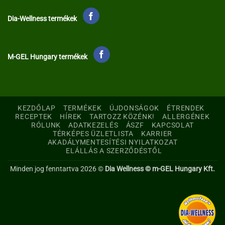
Dia-Wellness termékek
M-GEL Hungary termékek
KEZDŐLAP
TERMÉKEK
ÚJDONSÁGOK
ÉTRENDEK
RECEPTEK
HÍREK
TARTOZZ KÖZÉNK!
ALLERGÉNEK
RÓLUNK
ADATKEZELÉS
ÁSZF
KAPCSOLAT
TÉRKÉPES ÜZLETLISTA
KARRIER
AKADÁLYMENTESÍTÉSI NYILATKOZAT
ELÁLLÁS A SZERZŐDÉSTŐL
Minden jog fenntartva 2026 ©
Dia Wellness © m-GEL Hungary Kft.