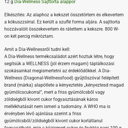
12 g
Dia-Wellness Sajttorta alappor
Elkészítés: Az alaphoz a kekszet összetörtem és elkevertem
a kókuszzsírral. Ez került a szuflé forma aljára. A sajttorta
hozzávalóit összekevertem és rátettem a kekszre. 800 W-
on két percig mikróztam.
Amit a Dia-Wellnessről tudni kell:
A Dia-Wellness termékcsaládot azért hoztuk létre, hogy
segítsük a WELLNESS (jól érzem magam) táplálkozási
szokásainkat megismertetni az érdeklődőkkel. A Dia-
Wellness (Diagonal-Wellnessfood) gyűjtőszóval felépített
brand (márka) alapötlete a kényeztetés „kényeztesd magad
gyümölcscukorral”, mert a friss gyümölcsből vagy
zöldségből kivont cukor fogyasztásának káros
mellékhatását nem ismeri a tudomány. A WHO ma is
érvényben lévő ajánlása szerint a friss
gyümölcsből/zöldségből kivont cukor korlátlanul
fogyasztható, míg a közismert cukor és fruktóz napi 100 g