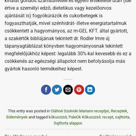
kínálat gondos számbavétele és egyéni értékelése után (ide
értve a személyi edző, dietetikus vagy kezelőorvos
ajánlását is) fogyókúrázók és cukorbetegek is
fogyaszthatják, mivel szénhidrát- illetve energiatartalmuk
csökkentett a hagyományos, az m-GEL KFT. által gyártott,
a szakértők bibliájának tekintett dr. Rodler Imre új
tápanyagtáblázat könyvben hagyományosnak tekintett
megfelelőjükhöz képest: legalább 30%-kal kevesebb és ez a
csökkenés az egészségi állapotot nem befolyásolja más
gyártok hasonló termékeihez képest.
This entry was posted in
Oláhné Szolnoki Mariann receptjei
,
Receptek
,
Sütemények
and tagged
kókuszzsír
,
PaleOk Kókuszzsír
,
recept
,
sajttorta
,
Sajttorta alappor
.