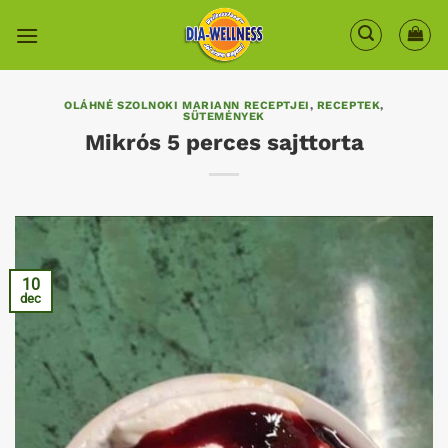
Skip
to
content
OLÁHNÉ SZOLNOKI MARIANN RECEPTJEI
,
RECEPTEK
,
SÜTEMÉNYEK
Mikrós 5 perces sajttorta
10
dec