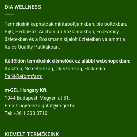
DIA WELLNESS
Termékeink kaphatóak mintaboltjainkban, bio boltokban,
BijÓ, HerbaHáz, Auchan áruházláncokban, EcoFamily
üzletekben és a Rossmann kijelölt üzleteiben valamint a
Kulcs Quality Patikákban.
Külföldön termékeink elérhetőek az alábbi webshopokban:
Ausztria, Németország, Olaszország, Hollandia:
PaNi-Reformfarm
m-GEL Hungary Kft.
1044 Budapest, Megyeri út 51.
Email:
ugyfelszolgalat@m-gel.hu
Tel:
+36 1 233 0710
KIEMELT TERMÉKEINK