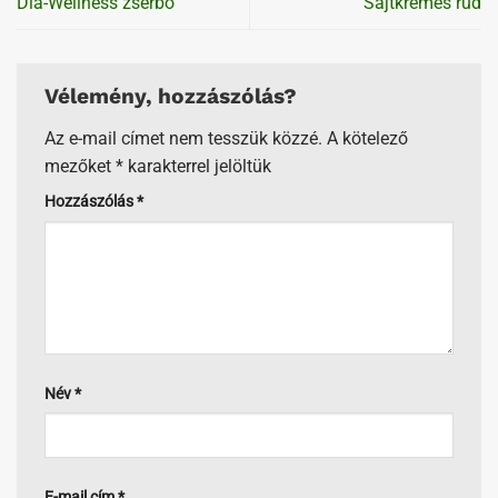
Dia-Wellness zserbó
Sajtkrémes rúd
Vélemény, hozzászólás?
Az e-mail címet nem tesszük közzé.
A kötelező
mezőket
*
karakterrel jelöltük
Hozzászólás
*
Név
*
E-mail cím
*