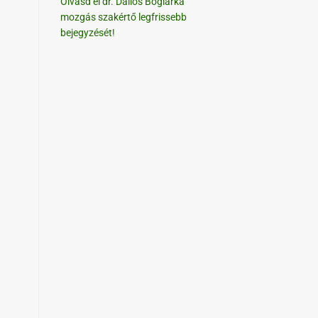
Olvasd el dr. Dallos Boglárka
mozgás szakértő legfrissebb
bejegyzését!