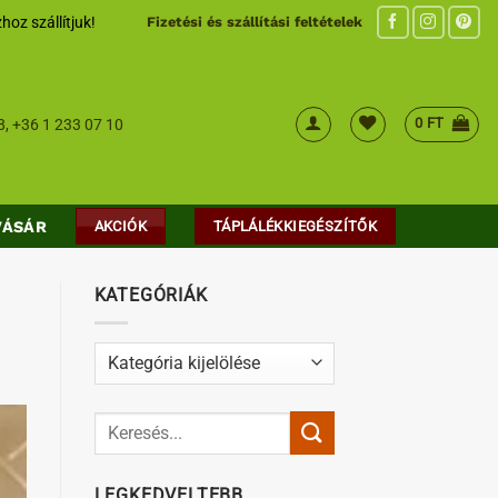
hoz szállítjuk!
Fizetési és szállítási feltételek
0
FT
8
,
+36 1 233 07 10
VÁSÁR
AKCIÓK
TÁPLÁLÉKKIEGÉSZÍTŐK
KATEGÓRIÁK
Kategóriák
LEGKEDVELTEBB