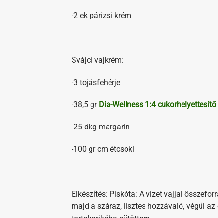
-2 ek párizsi krém
Svájci vajkrém:
-3 tojásfehérje
-38,5 gr
Dia-Wellness 1:4 cukorhelyettesítő
-25 dkg margarin
-100 gr cm étcsoki
Elkészítés: Piskóta: A vizet vajjal összefor
majd a száraz, lisztes hozzávaló, végül az