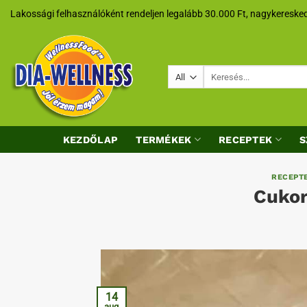
Skip
Lakossági felhasználóként rendeljen legalább 30.000 Ft, nagykeresked
to
content
Keresés
a
következőre:
KEZDŐLAP
TERMÉKEK
RECEPTEK
S
RECEPT
Cukor
14
aug