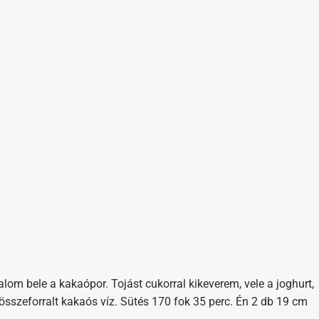
ralom bele a kakaópor. Tojást cukorral kikeverem, vele a joghurt,
 összeforralt kakaós víz. Sütés 170 fok 35 perc. Én 2 db 19 cm