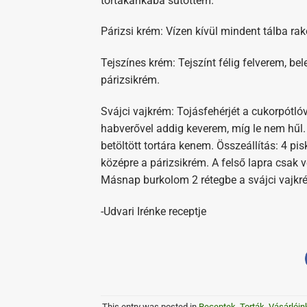
tortakarikába sütöttem.
Párizsi krém: Vízen kívül mindent tálba rak
Tejszínes krém: Tejszínt félig felverem, b
párizsikrém.
Svájci vajkrém: Tojásfehérjét a cukorpótl
habverővel addig keverem, míg le nem hűl.
betöltött tortára kenem. Összeállítás: 4 pi
középre a párizsikrém. A felső lapra csak
Másnap burkolom 2 rétegbe a svájci vajkr
-Udvari Irénke receptje
This entry was posted in
Receptek
,
Torták
,
Vásárlóin