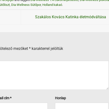
tőliszt
,
Dia-Wellness Sütőpor
,
Holland kakaó
.
Szakálos Kovács Katinka életmódváltása
kötelező mezőket
*
karakterrel jelöltük
ail cím
*
Honlap