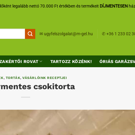
őként legalább nettó 70.000 Ft értékben és termékeit
DÍJMENTESEN
ház
✉
ugyfelszolgalat@m-gel.hu
✆
+36 1 233 02 3
ZAKÉRTŐI ROVAT
TARTOZZ KÖZÉNK!
ÓRIÁS GARÁZS
EK
,
TORTÁK
,
VÁSÁRLÓINK RECEPTJEI
mentes csokitorta