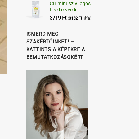
CH mínusz világos
Lisztkeverék
3719
Ft
(
3152
Ft
+áfa)
ISMERD MEG
SZAKÉRTŐINKET! –
KATTINTS A KÉPEKRE A
BEMUTATKOZÁSOKÉRT