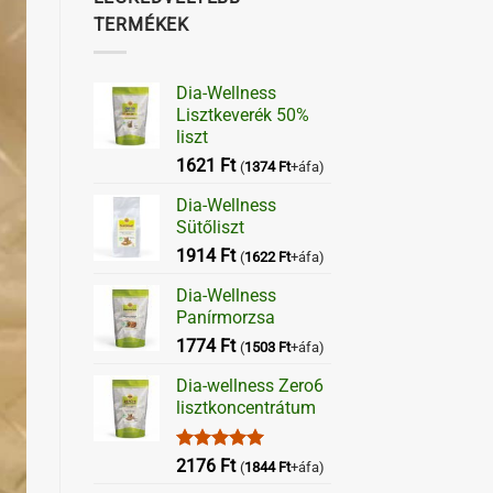
TERMÉKEK
Dia-Wellness
Lisztkeverék 50%
liszt
1621
Ft
(
1374
Ft
+áfa)
Dia-Wellness
Sütőliszt
1914
Ft
(
1622
Ft
+áfa)
Dia-Wellness
Panírmorzsa
1774
Ft
(
1503
Ft
+áfa)
Dia-wellness Zero6
lisztkoncentrátum
Értékelés:
2176
Ft
(
1844
Ft
+áfa)
5.00
/ 5