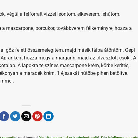
ok, végül a felforralt vízzel leöntöm, elkeverem, lehűtöm.
ele a mascarpone, porcukor, továbbverem félkeményre, hozza a
óval gőz felett összemelegítem, majd másik tálba átöntöm. Gépi
 Apránként hozzá megy a margarin, majd az olvasztott csoki. A
skótalap. A lapokra tejszínes mascarpone krém, körbe kerítés,
 vékonyan a maradék krém. 1 éjszakát hűtőbe pihen betöltve.
émmel.
k receptjei
and tagged
Dia-Wellness 1:4 cukorhelyettesítő
,
Dia-Wellness piskót