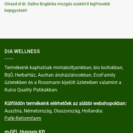
Olvasd el dr. Dallos Boglárka mozgás szakértő legfrissebb
bejegyzését!
DIA WELLNESS
Termékeink kaphatóak mintaboltjainkban, bio boltokban,
BijÓ, HerbaHáz, Auchan áruházláncokban, EcoFamily
üzletekben és a Rossmann kijelölt üzleteiben valamint a
Kulcs Quality Patikákban.
Külföldön termékeink elérhetőek az alábbi webshopokban:
Ausztria, Németország, Olaszország, Hollandia:
PaNi-Reformfarm
m-GEL Hungary Kft.