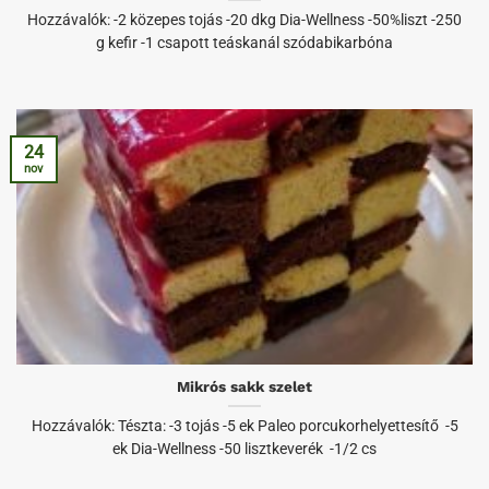
Hozzávalók: -2 közepes tojás -20 dkg Dia-Wellness -50%liszt -250
g kefir -1 csapott teáskanál szódabikarbóna
24
nov
Mikrós sakk szelet
Hozzávalók: Tészta: -3 tojás -5 ek Paleo porcukorhelyettesítő -5
ek Dia-Wellness -50 lisztkeverék -1/2 cs