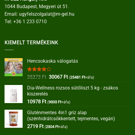
1044 Budapest, Megyeri út 51.
Email:
ugyfelszolgalat@m-gel.hu
Tel:
+36 1 233 0710
KIEMELT TERMÉKEINK
Hencsokaska válogatás
Értékelés:
Original
Current
35373
Ft
30067
Ft
(
25481
Ft
+áfa)
4.00
/ 5
price
price
Dia-Wellness rozsos sütőliszt 5 kg - zsákos
was:
is:
kiszerelés
35373 Ft.
30067 Ft.
10978
Ft
(
9303
Ft
+áfa)
Gluténmentes 4in1 gríz alap
(szénhidrátcsökkentett, tejmentes, vegán)
2719
Ft
(
2304
Ft
+áfa)