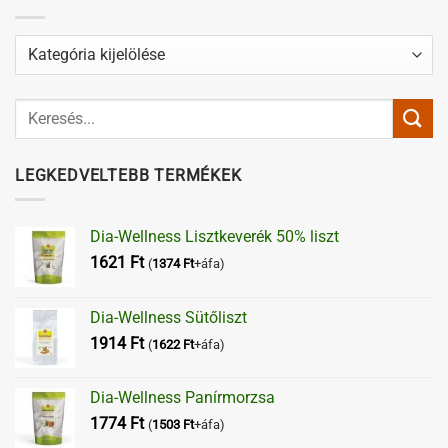
Kategóriák
LEGKEDVELTEBB TERMÉKEK
Dia-Wellness Lisztkeverék 50% liszt
1621
Ft
(
1374
Ft
+áfa)
Dia-Wellness Sütőliszt
1914
Ft
(
1622
Ft
+áfa)
Dia-Wellness Panírmorzsa
1774
Ft
(
1503
Ft
+áfa)