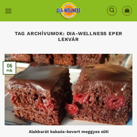
Skip
to
content
TAG ARCHÍVUMOK:
DIA-WELLNESS EPER
LEKVÁR
06
máj
Alakbarát kakaós-kevert meggyes süti