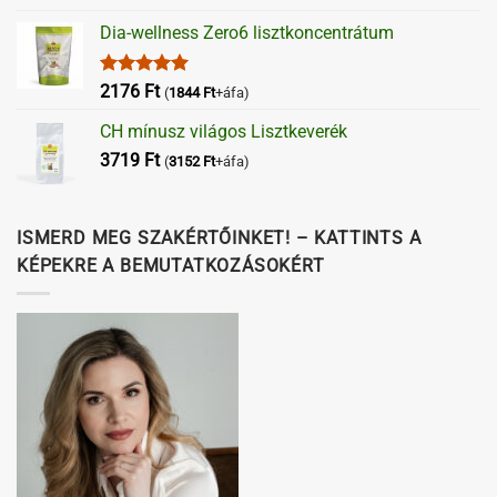
Dia-wellness Zero6 lisztkoncentrátum
Értékelés:
2176
Ft
(
1844
Ft
+áfa)
5.00
/ 5
CH mínusz világos Lisztkeverék
3719
Ft
(
3152
Ft
+áfa)
ISMERD MEG SZAKÉRTŐINKET! – KATTINTS A
KÉPEKRE A BEMUTATKOZÁSOKÉRT