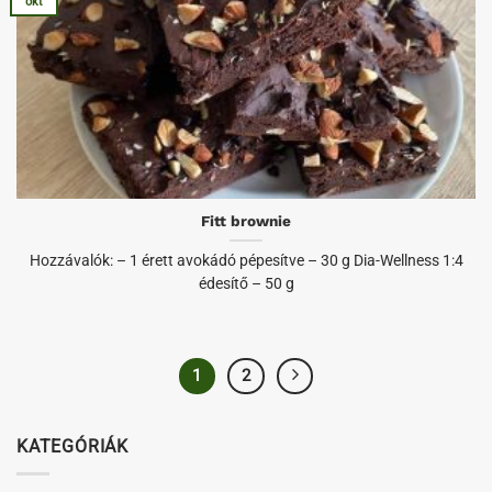
okt
Fitt brownie
Hozzávalók: – 1 érett avokádó pépesítve – 30 g Dia-Wellness 1:4
édesítő – 50 g
1
2
KATEGÓRIÁK