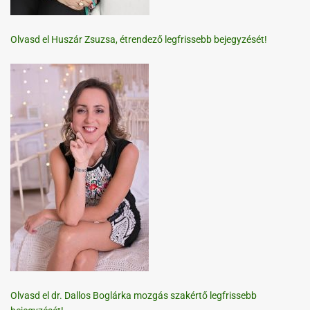
Olvasd el Huszár Zsuzsa, étrendező legfrissebb bejegyzését!
Olvasd el dr. Dallos Boglárka mozgás szakértő legfrissebb