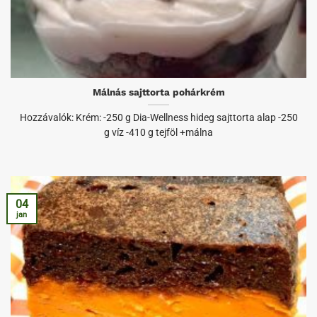
Málnás sajttorta pohárkrém
Hozzávalók: Krém: -250 g Dia-Wellness hideg sajttorta alap -250
g víz -410 g tejföl +málna
04
jan