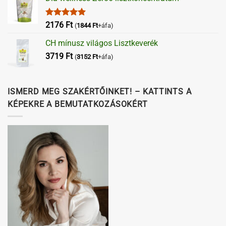
Értékelés:
2176
Ft
(
1844
Ft
+áfa)
5.00
/ 5
CH mínusz világos Lisztkeverék
3719
Ft
(
3152
Ft
+áfa)
ISMERD MEG SZAKÉRTŐINKET! – KATTINTS A
KÉPEKRE A BEMUTATKOZÁSOKÉRT