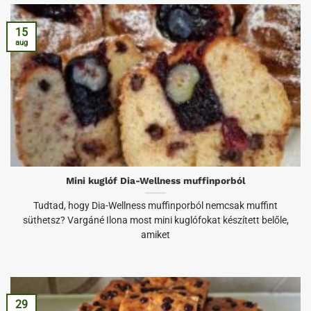
15
aug
Mini kuglóf Dia-Wellness muffinporból
Tudtad, hogy Dia-Wellness muffinporból nemcsak muffint
süthetsz? Vargáné Ilona most mini kuglófokat készített belőle,
amiket
29