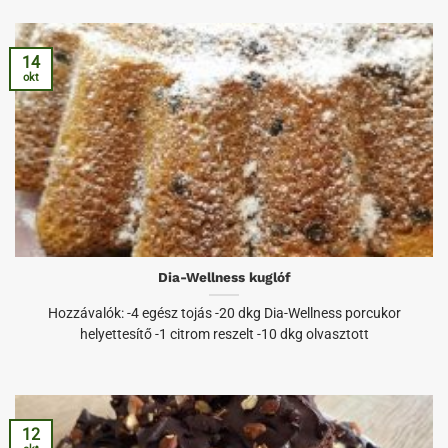
14
okt
Dia-Wellness kuglóf
Hozzávalók: -4 egész tojás -20 dkg Dia-Wellness porcukor
helyettesítő -1 citrom reszelt -10 dkg olvasztott
12