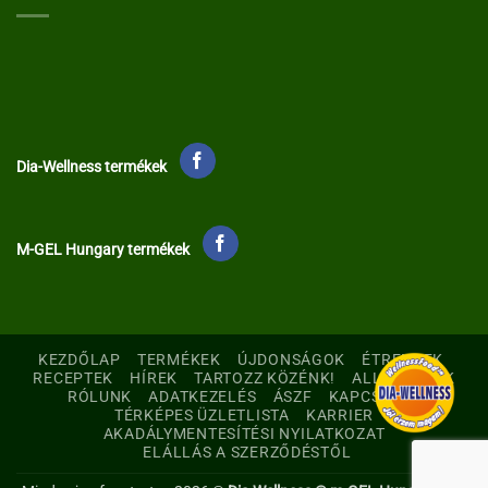
Dia-Wellness termékek
M-GEL Hungary termékek
KEZDŐLAP
TERMÉKEK
ÚJDONSÁGOK
ÉTRENDEK
RECEPTEK
HÍREK
TARTOZZ KÖZÉNK!
ALLERGÉNEK
RÓLUNK
ADATKEZELÉS
ÁSZF
KAPCSOLAT
TÉRKÉPES ÜZLETLISTA
KARRIER
AKADÁLYMENTESÍTÉSI NYILATKOZAT
ELÁLLÁS A SZERZŐDÉSTŐL