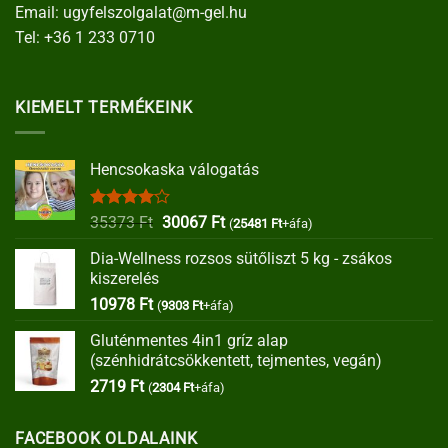
Email:
ugyfelszolgalat@m-gel.hu
Tel:
+36 1 233 0710
KIEMELT TERMÉKEINK
Hencsokaska válogatás
Értékelés:
Original
Current
35373
Ft
30067
Ft
(
25481
Ft
+áfa)
4.00
/ 5
price
price
Dia-Wellness rozsos sütőliszt 5 kg - zsákos
was:
is:
kiszerelés
35373 Ft.
30067 Ft.
10978
Ft
(
9303
Ft
+áfa)
Gluténmentes 4in1 gríz alap
(szénhidrátcsökkentett, tejmentes, vegán)
2719
Ft
(
2304
Ft
+áfa)
FACEBOOK OLDALAINK