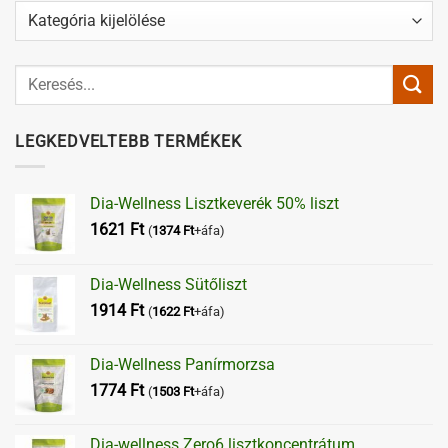
Kategóriák
LEGKEDVELTEBB TERMÉKEK
Dia-Wellness Lisztkeverék 50% liszt
1621
Ft
(
1374
Ft
+áfa)
Dia-Wellness Sütőliszt
1914
Ft
(
1622
Ft
+áfa)
Dia-Wellness Panírmorzsa
1774
Ft
(
1503
Ft
+áfa)
Dia-wellness Zero6 lisztkoncentrátum