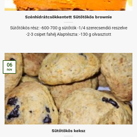
Szénhidrátcsökkentett Sütőtökös brownie
Sütőtökös rész: -600-700 g sütőtök -1/4 szerecsendió reszelve
-2-3 csipet fahéj Alaptészta: -130 g olvasztott
06
nov
Sütőtökös keksz