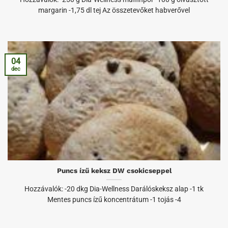
margarin -1,75 dl tej Az összetevőket habverővel
04
dec
Puncs ízű keksz DW csokicseppel
Hozzávalók: -20 dkg Dia-Wellness Darálóskeksz alap -1 tk
Mentes puncs ízű koncentrátum -1 tojás -4