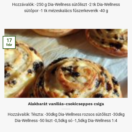
Hozzávalók: -250 g Dia-Wellness sütőliszt -2 tk Dia-Wellness
sütőpor -1 tk mézeskalács fűszerkeverék -40 g
17
febr
Alakbarát vaníliás-csokicseppes csiga
Hozzávalók: Tészta: -30dkg Dia-Wellness rozsos sütőliszt -30dkg
Dia-Wellness -50 liszt -0,5dkg só -1,5dkg Dia-Wellness 1:4