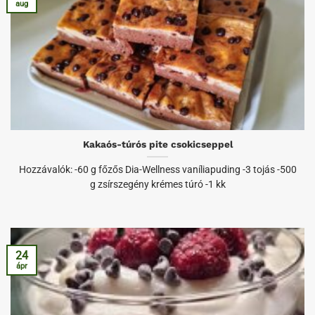
aug
Kakaós-túrós pite csokicseppel
Hozzávalók: -60 g főzős Dia-Wellness vaníliapuding -3 tojás -500
g zsírszegény krémes túró -1 kk
24
ápr