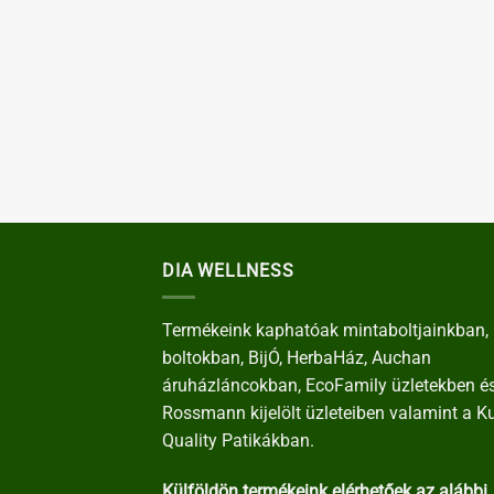
DIA WELLNESS
Termékeink kaphatóak mintaboltjainkban, 
boltokban, BijÓ, HerbaHáz, Auchan
áruházláncokban, EcoFamily üzletekben é
Rossmann kijelölt üzleteiben valamint a K
Quality Patikákban.
Külföldön termékeink elérhetőek az alábbi