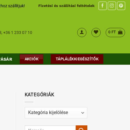
hoz szállítjuk!
Fizetési és szállítási feltételek
0
FT
8
,
+36 1 233 07 10
VÁSÁR
AKCIÓK
TÁPLÁLÉKKIEGÉSZÍTŐK
KATEGÓRIÁK
Kategóriák