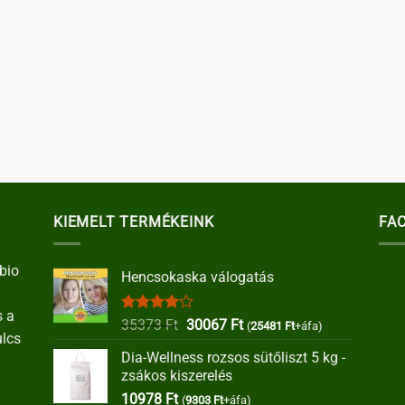
KIEMELT TERMÉKEINK
FA
bio
Hencsokaska válogatás
s a
Értékelés:
Original
Current
35373
Ft
30067
Ft
(
25481
Ft
+áfa)
ulcs
4.00
/ 5
price
price
Dia-Wellness rozsos sütőliszt 5 kg -
was:
is:
zsákos kiszerelés
35373 Ft.
30067 Ft.
10978
Ft
(
9303
Ft
+áfa)