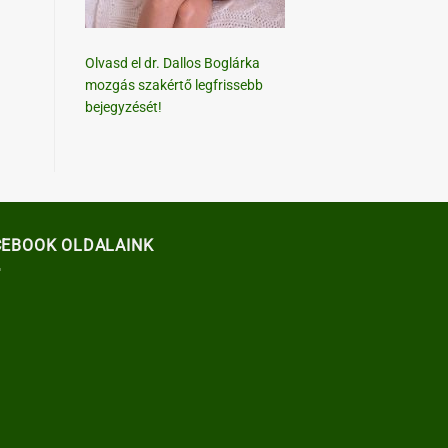
Olvasd el dr. Dallos Boglárka
mozgás szakértő legfrissebb
bejegyzését!
CEBOOK OLDALAINK