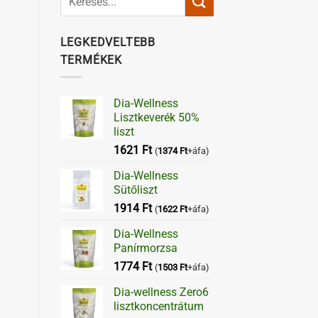
LEGKEDVELTEBB
TERMÉKEK
Dia-Wellness
Lisztkeverék 50%
liszt
1621
Ft
(
1374
Ft
+áfa)
Dia-Wellness
Sütőliszt
1914
Ft
(
1622
Ft
+áfa)
Dia-Wellness
Panírmorzsa
1774
Ft
(
1503
Ft
+áfa)
Dia-wellness Zero6
lisztkoncentrátum