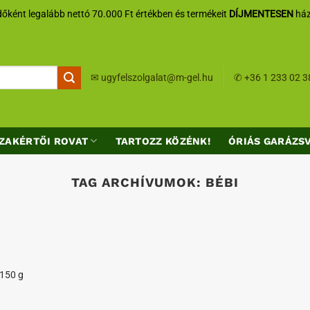
őként legalább nettó 70.000 Ft értékben és termékeit
DÍJMENTESEN
ház
✉
ugyfelszolgalat@m-gel.hu
✆
+36 1 233 02 3
ZAKÉRTŐI ROVAT
TARTOZZ KÖZÉNK!
ÓRIÁS GARÁZS
TAG ARCHÍVUMOK:
BÉBI
 150 g