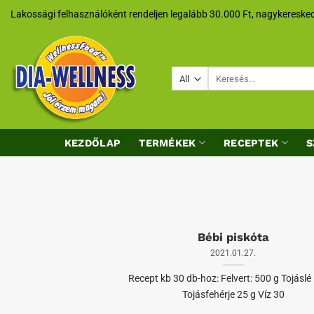
Skip
Lakossági felhasználóként rendeljen legalább 30.000 Ft, nagykeresked
to
content
Keresés
a
következőre:
KEZDŐLAP
TERMÉKEK
RECEPTEK
S
Bébi piskóta
2021.01.27.
Recept kb 30 db-hoz: Felvert: 500 g Tojáslé
Tojásfehérje 25 g Víz 30