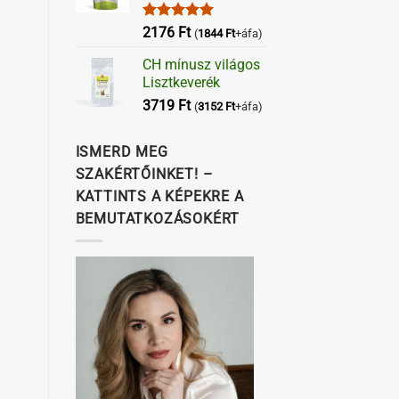
Értékelés:
2176
Ft
(
1844
Ft
+áfa)
5.00
/ 5
CH mínusz világos
Lisztkeverék
3719
Ft
(
3152
Ft
+áfa)
ISMERD MEG
SZAKÉRTŐINKET! –
KATTINTS A KÉPEKRE A
BEMUTATKOZÁSOKÉRT