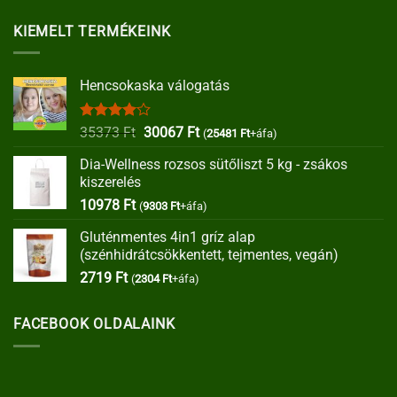
KIEMELT TERMÉKEINK
Hencsokaska válogatás
Értékelés:
Original
Current
35373
Ft
30067
Ft
(
25481
Ft
+áfa)
4.00
/ 5
price
price
Dia-Wellness rozsos sütőliszt 5 kg - zsákos
was:
is:
kiszerelés
35373 Ft.
30067 Ft.
10978
Ft
(
9303
Ft
+áfa)
Gluténmentes 4in1 gríz alap
(szénhidrátcsökkentett, tejmentes, vegán)
2719
Ft
(
2304
Ft
+áfa)
FACEBOOK OLDALAINK