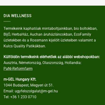
DIA WELLNESS
Termékeink kaphatóak mintaboltjainkban, bio boltokban,
BijÓ, HerbaHáz, Auchan áruházláncokban, EcoFamily
üzletekben és a Rossmann kijelölt üzleteiben valamint a
Kulcs Quality Patikákban.
Külföldön termékeink elérhetőek az alábbi webshopokban:
Ausztria, Németország, Olaszország, Hollandia:
PaNi-Reformfarm
m-GEL Hungary Kft.
1044 Budapest, Megyeri út 51.
Email:
ugyfelszolgalat@m-gel.hu
Tel:
+36 1 233 0710