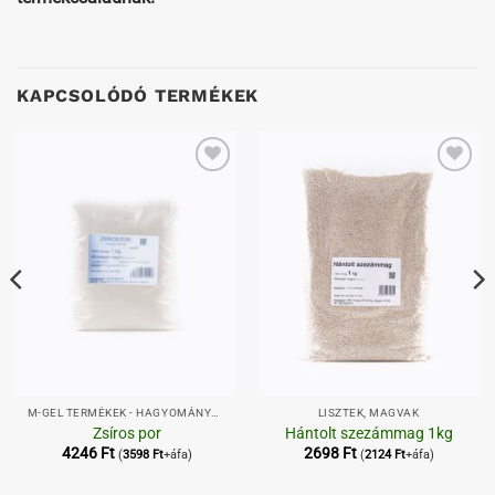
KAPCSOLÓDÓ TERMÉKEK
Kedvenceimhez
Kedvenceimhez
M-GEL TERMÉKEK - HAGYOMÁNYOS,
LISZTEK, MAGVAK
Zsíros por
Hántolt szezámmag 1kg
4246
Ft
2698
Ft
(
3598
Ft
+áfa)
(
2124
Ft
+áfa)