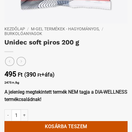
KEZDŐLAP
/
M-GEL TERMÉKEK - HAGYOMÁNYOS,
/
BURKOLÓANYAGOK
Unidec soft piros 200 g
495
(
390
+áfa)
Ft
Ft
2475
/kg
Ft
A jelenleg megtekintett termék NEM tagja a DIA-WELLNESS
termékcsaládnak!
Unidec soft piros 200 g mennyiség
KOSÁRBA TESZEM