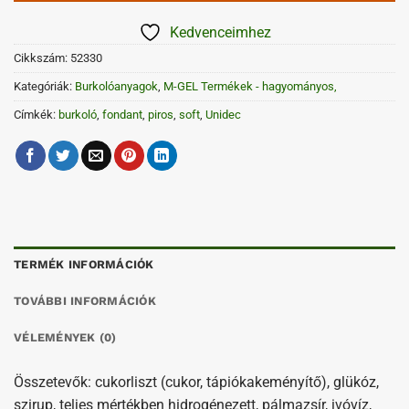
Kedvenceimhez
Cikkszám:
52330
Kategóriák:
Burkolóanyagok
,
M-GEL Termékek - hagyományos,
Címkék:
burkoló
,
fondant
,
piros
,
soft
,
Unidec
TERMÉK INFORMÁCIÓK
TOVÁBBI INFORMÁCIÓK
VÉLEMÉNYEK (0)
Összetevők: cukorliszt (cukor, tápiókakeményítő), glükóz,
szirup, teljes mértékben hidrogénezett, pálmazsír, ivóvíz,