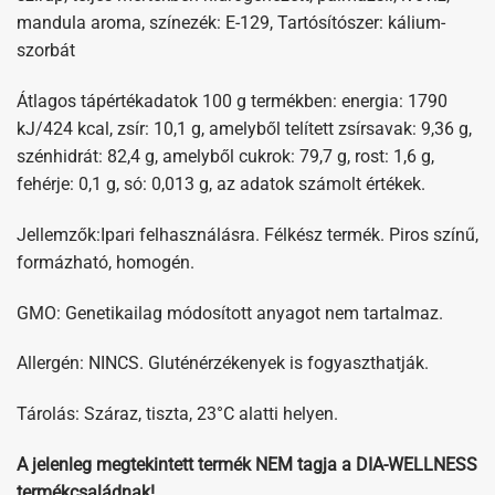
mandula aroma, színezék: E-129, Tartósítószer: kálium-
szorbát
Átlagos tápértékadatok 100 g termékben: energia: 1790
kJ/424 kcal, zsír: 10,1 g, amelyből telített zsírsavak: 9,36 g,
szénhidrát: 82,4 g, amelyből cukrok: 79,7 g, rost: 1,6 g,
fehérje: 0,1 g, só: 0,013 g, az adatok számolt értékek.
Jellemzők:Ipari felhasználásra. Félkész termék. Piros színű,
formázható, homogén.
GMO: Genetikailag módosított anyagot nem tartalmaz.
Allergén: NINCS. Gluténérzékenyek is fogyaszthatják.
Tárolás: Száraz, tiszta, 23°C alatti helyen.
A jelenleg megtekintett termék NEM tagja a DIA-WELLNESS
termékcsaládnak!