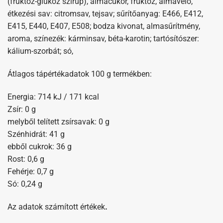
(fruktóz-glükóz szirup), almacukor, fruktóz, almavelő,
étkezési sav: citromsav, tejsav; sűrítőanyag: E466, E412,
E415, E440, E407, E508; bodza kivonat, almasűrítmény,
aroma, színezék: kárminsav, béta-karotin; tartósítószer:
kálium-szorbát; só,
Átlagos tápértékadatok 100 g termékben:
Energia: 714 kJ / 171 kcal
Zsír: 0 g
melyből telített zsírsavak: 0 g
Szénhidrát: 41 g
ebből cukrok: 36 g
Rost: 0,6 g
Fehérje: 0,7 g
Só: 0,24 g
Az adatok számított értékek
.