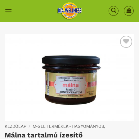
Skip
to
content
Kedvenceimhez
KEZDŐLAP
/
M-GEL TERMÉKEK - HAGYOMÁNYOS,
Málna tartalmú ízesítő