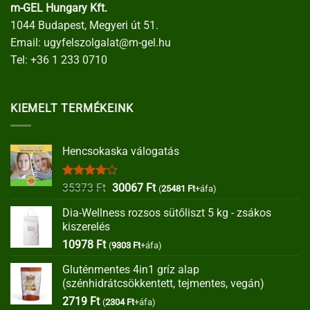
m-GEL Hungary Kft.
1044 Budapest, Megyeri út 51.
Email:
ugyfelszolgalat@m-gel.hu
Tel:
+36 1 233 0710
KIEMELT TERMÉKEINK
Hencsokaska válogatás
Értékelés:
Original
Current
35373
Ft
30067
Ft
(
25481
Ft
+áfa)
4.00
/ 5
price
price
Dia-Wellness rozsos sütőliszt 5 kg - zsákos
was:
is:
kiszerelés
35373 Ft.
30067 Ft.
10978
Ft
(
9303
Ft
+áfa)
Gluténmentes 4in1 gríz alap
(szénhidrátcsökkentett, tejmentes, vegán)
2719
Ft
(
2304
Ft
+áfa)