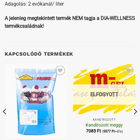
Adagolás: 2 evőkanál/ liter
A jelenleg megtekintett termék NEM tagja a DIA-WELLNESS
termékcsaládnak!
KAPCSOLÓDÓ TERMÉKEK
Kedvenceimhez
Kedvenceimhez
ELFOGYOTT
KANDÍROZOTT
Kandírozott meggy
7083
Ft
(
5577
Ft
+áfa)