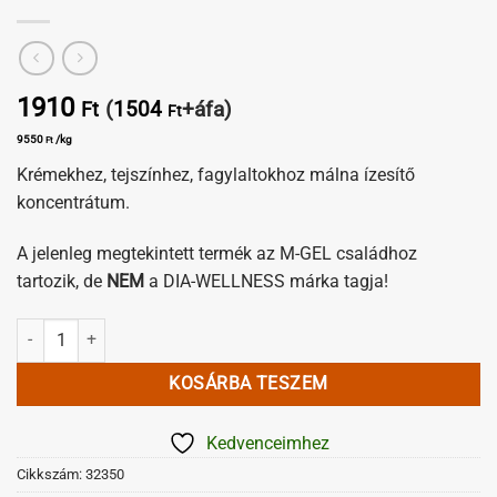
1910
(
1504
+áfa)
Ft
Ft
9550
/kg
Ft
Krémekhez, tejszínhez, fagylaltokhoz málna ízesítő
koncentrátum.
A jelenleg megtekintett termék az M-GEL családhoz
tartozik, de
NEM
a DIA-WELLNESS márka tagja!
Málna tartalmú ízesítő mennyiség
KOSÁRBA TESZEM
Kedvenceimhez
Cikkszám:
32350