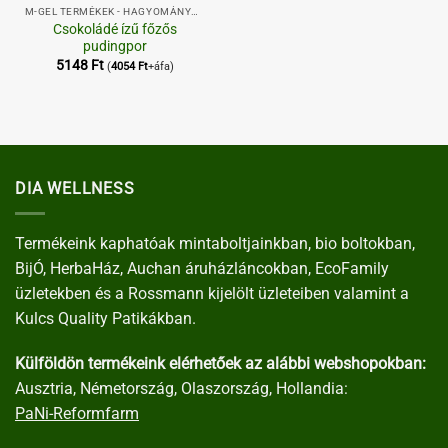
M-GEL TERMÉKEK - HAGYOMÁNYOS,
Csokoládé ízű főzős
pudingpor
5148
Ft
(
4054
Ft
+áfa)
DIA WELLNESS
Termékeink kaphatóak mintaboltjainkban, bio boltokban,
BijÓ, HerbaHáz, Auchan áruházláncokban, EcoFamily
üzletekben és a Rossmann kijelölt üzleteiben valamint a
Kulcs Quality Patikákban.
Külföldön termékeink elérhetőek az alábbi webshopokban:
Ausztria, Németország, Olaszország, Hollandia:
PaNi-Reformfarm