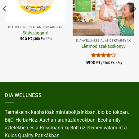
DIA-WELLNESS AJÁNDÉKTÁRGYAK
Sütiszaggató
445
Ft
(
350
Ft
+áfa)
DIA-WELLNESS AJÁNDÉKTÁRGYAK
Életmód szakácskönyv
Értékelés:
5990
Ft
(
5705
Ft
+áfa)
4.25
/ 5
DIA WELLNESS
Termékeink kaphatóak mintaboltjainkban, bio boltokban,
BijÓ, HerbaHáz, Auchan áruházláncokban, EcoFamily
üzletekben és a Rossmann kijelölt üzleteiben valamint a
Kulcs Quality Patikákban.