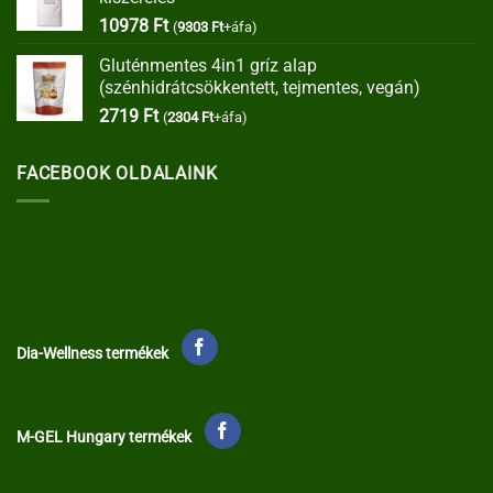
35373 Ft.
30067 Ft.
10978
Ft
(
9303
Ft
+áfa)
Gluténmentes 4in1 gríz alap
(szénhidrátcsökkentett, tejmentes, vegán)
2719
Ft
(
2304
Ft
+áfa)
FACEBOOK OLDALAINK
Dia-Wellness termékek
M-GEL Hungary termékek