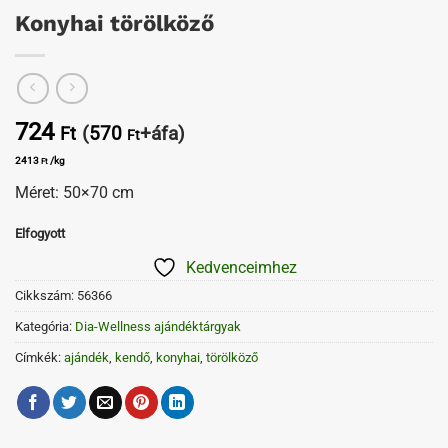
Konyhai törölköző
724
(
570
+áfa)
Ft
Ft
2413
/kg
Ft
Méret: 50×70 cm
Elfogyott
Kedvenceimhez
Cikkszám:
56366
Kategória:
Dia-Wellness ajándéktárgyak
Címkék:
ajándék
,
kendő
,
konyhai
,
törölköző