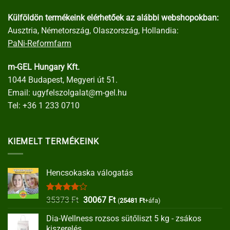
Külföldön termékeink elérhetőek az alábbi webshopokban:
Ausztria, Németország, Olaszország, Hollandia:
PaNi-Reformfarm
m-GEL Hungary Kft.
1044 Budapest, Megyeri út 51.
Email:
ugyfelszolgalat@m-gel.hu
Tel:
+36 1 233 0710
KIEMELT TERMÉKEINK
Hencsokaska válogatás
Értékelés:
Original
Current
35373
Ft
30067
Ft
(
25481
Ft
+áfa)
4.00
/ 5
price
price
Dia-Wellness rozsos sütőliszt 5 kg - zsákos
was:
is:
kiszerelés