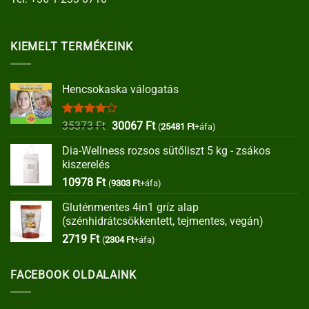
KIEMELT TERMÉKEINK
Hencsokaska válogatás
Értékelés:
Original
Current
35373
Ft
30067
Ft
(
25481
Ft
+áfa)
4.00
/ 5
price
price
Dia-Wellness rozsos sütőliszt 5 kg - zsákos
was:
is:
kiszerelés
35373 Ft.
30067 Ft.
10978
Ft
(
9303
Ft
+áfa)
Gluténmentes 4in1 gríz alap
(szénhidrátcsökkentett, tejmentes, vegán)
2719
Ft
(
2304
Ft
+áfa)
FACEBOOK OLDALAINK