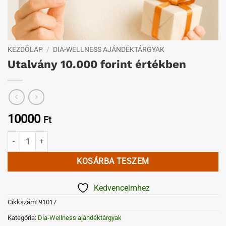
KEZDŐLAP
/
DIA-WELLNESS AJÁNDÉKTÁRGYAK
Utalvány 10.000 forint értékben
10000
Ft
Utalvány 10.000 forint értékben mennyiség
KOSÁRBA TESZEM
Kedvenceimhez
Cikkszám:
91017
Kategória:
Dia-Wellness ajándéktárgyak