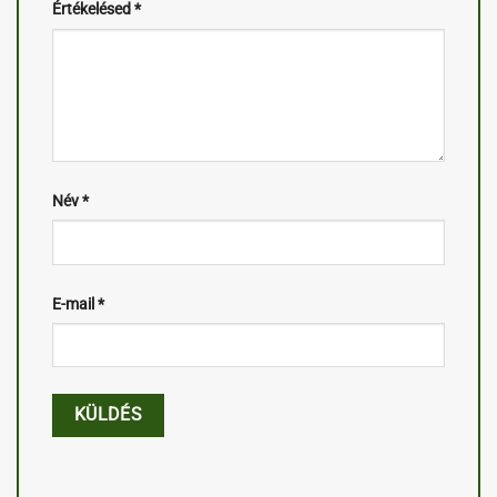
Értékelésed
*
Név
*
E-mail
*