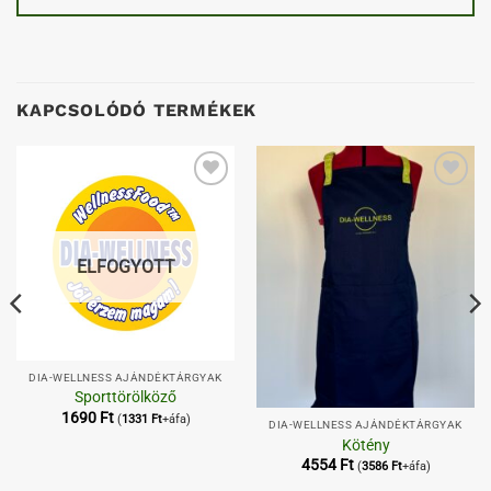
KAPCSOLÓDÓ TERMÉKEK
Kedvenceimhez
Kedvenceimhez
ELFOGYOTT
DIA-WELLNESS AJÁNDÉKTÁRGYAK
Sporttörölköző
1690
Ft
(
1331
Ft
+áfa)
DIA-WELLNESS AJÁNDÉKTÁRGYAK
Kötény
4554
Ft
(
3586
Ft
+áfa)