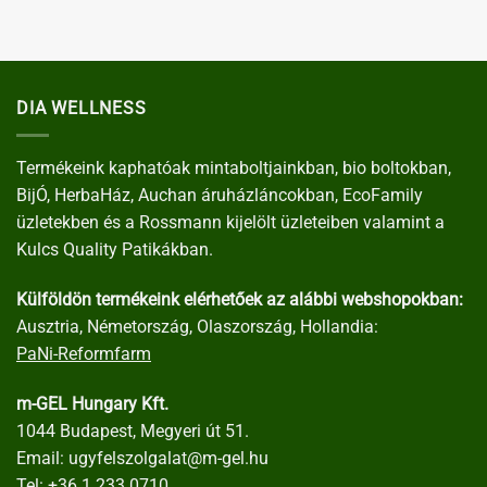
DIA WELLNESS
Termékeink kaphatóak mintaboltjainkban, bio boltokban,
BijÓ, HerbaHáz, Auchan áruházláncokban, EcoFamily
üzletekben és a Rossmann kijelölt üzleteiben valamint a
Kulcs Quality Patikákban.
Külföldön termékeink elérhetőek az alábbi webshopokban:
Ausztria, Németország, Olaszország, Hollandia:
PaNi-Reformfarm
m-GEL Hungary Kft.
1044 Budapest, Megyeri út 51.
Email:
ugyfelszolgalat@m-gel.hu
Tel:
+36 1 233 0710