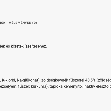
IÓK
VÉLEMÉNYEK (0)
lek és köretek ízesítéséhez.
, K-klorid, Na-glükonát), zöldségkeverék fűszerrel 43,5% (zöldsé
selyem, fűszer: kurkuma), tápióka keményítő, inaktív élesztő 