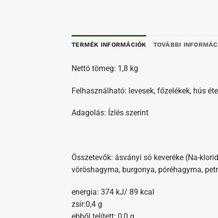
TERMÉK INFORMÁCIÓK
TOVÁBBI INFORMÁC
Nettó tömeg: 1,8 kg
Felhasználható: levesek, főzelékek, hús éte
Adagolás: Ízlés szerint
Összetevők: ásványi só keveréke (Na-klorid
vöröshagyma, burgonya, póréhagyma, petrez
energia: 374 kJ/ 89 kcal
zsír:0,4 g
ebből telített: 0,0 g