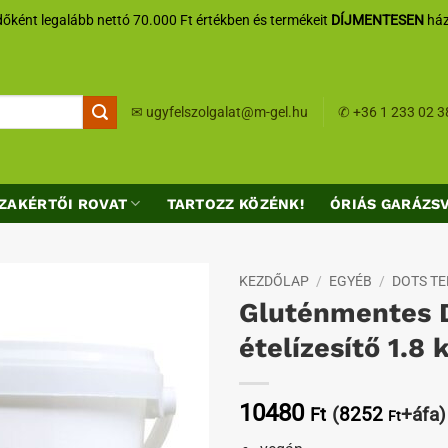
őként legalább nettó 70.000 Ft értékben és termékeit
DÍJMENTESEN
ház
✉
ugyfelszolgalat@m-gel.hu
✆
+36 1 233 02 3
ZAKÉRTŐI ROVAT
TARTOZZ KÖZÉNK!
ÓRIÁS GARÁZS
KEZDŐLAP
/
EGYÉB
/
DOTS T
Gluténmentes 
Kedvenceimhez
ételízesítő 1.8 
10480
(
8252
+áfa)
Ft
Ft