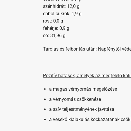
szénhidrát: 12,0 g
ebből cukrok: 1,9 g
rost: 0,0 g
fehérje: 0,9 g
só: 31,96 g
Tárolás és felbontás után: Napfénytől védet
Pozitív hatások, amelyek az megfelelő kál
a magas vérnyomás megelőzése
a vérnyomás csökkenése
a szív teljesítményének javítása
a vesekő kialakulás kockázatának csö