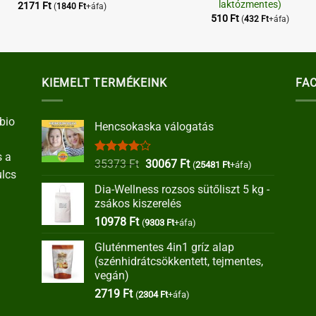
laktózmentes)
2171
Ft
(
1840
Ft
+áfa)
510
Ft
(
432
Ft
+áfa)
KIEMELT TERMÉKEINK
FA
bio
Hencsokaska válogatás
s a
Értékelés:
Original
Current
35373
Ft
30067
Ft
(
25481
Ft
+áfa)
ulcs
4.00
/ 5
price
price
Dia-Wellness rozsos sütőliszt 5 kg -
was:
is:
zsákos kiszerelés
35373 Ft.
30067 Ft.
10978
Ft
(
9303
Ft
+áfa)
Gluténmentes 4in1 gríz alap
(szénhidrátcsökkentett, tejmentes,
vegán)
2719
Ft
(
2304
Ft
+áfa)