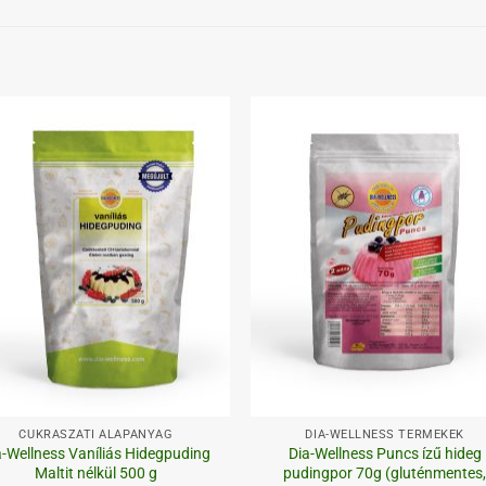
Kedvenceimhez
Kedvenceim
+
CUKRÁSZATI ALAPANYAG
DIA-WELLNESS TERMÉKEK
a-Wellness Vaníliás Hidegpuding
Dia-Wellness Puncs ízű hideg
Maltit nélkül 500 g
pudingpor 70g (gluténmentes