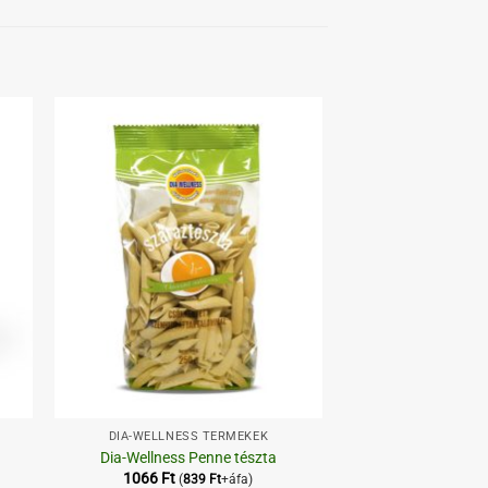
hez
Kedvenceimhez
+
DIA-WELLNESS TERMÉKEK
Dia-Wellness Penne tészta
,
1066
Ft
(
839
Ft
+áfa)