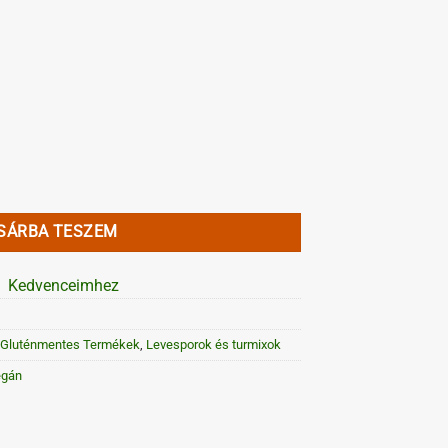
ételízesítő 1.8 kg mennyiség
SÁRBA TESZEM
Kedvenceimhez
Gluténmentes Termékek
,
Levesporok és turmixok
egán