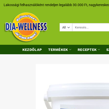
Skip
Lakossági felhasználóként rendeljen legalább 30.000 Ft, nagykeresked
to
content
Keresés
a
következőre:
KEZDŐLAP
TERMÉKEK
RECEPTEK
S