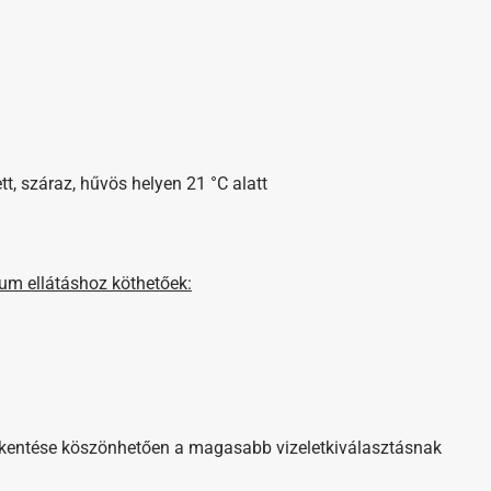
t, száraz, hűvös helyen 21 °C alatt
ium ellátáshoz köthetőek:
kkentése köszönhetően a magasabb vizeletkiválasztásnak