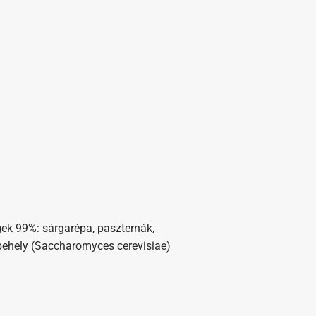
gek 99%: sárgarépa, paszternák,
pehely (Saccharomyces cerevisiae)