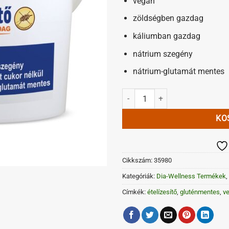
vegán
zöldségben gazdag
káliumban gazdag
nátrium szegény
nátrium-glutamát mentes
Gluténmentes Dia-Wellness vegán 
KO
Cikkszám:
35980
Kategóriák:
Dia-Wellness Termékek
,
Címkék:
ételízesítő
,
gluténmentes
,
v