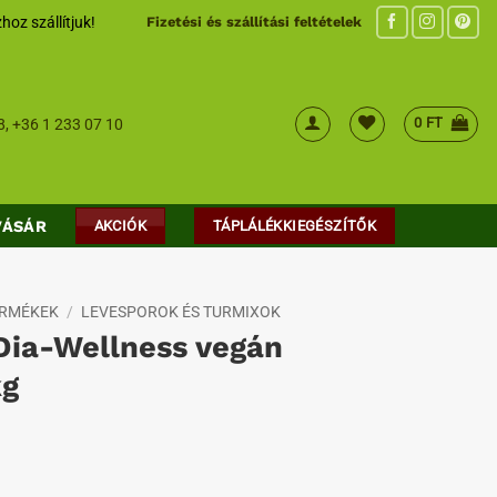
hoz szállítjuk!
Fizetési és szállítási feltételek
0
FT
8
,
+36 1 233 07 10
VÁSÁR
AKCIÓK
TÁPLÁLÉKKIEGÉSZÍTŐK
ERMÉKEK
/
LEVESPOROK ÉS TURMIXOK
Dia-Wellness vegán
kg