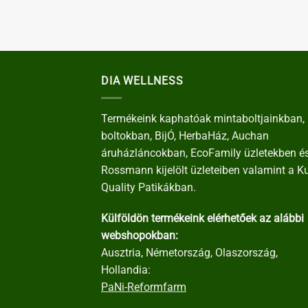
elés:
5
839
Ft
+áfa)
DIA WELLNESS
Termékeink kaphatóak mintaboltjainkban, 
boltokban, BijÓ, HerbaHáz, Auchan
áruházláncokban, EcoFamily üzletekben é
Rossmann kijelölt üzleteiben valamint a K
Quality Patikákban.
Külföldön termékeink elérhetőek az alábbi
webshopokban:
Ausztria, Németország, Olaszország,
Hollandia:
PaNi-Reformfarm