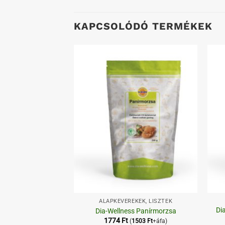
KAPCSOLÓDÓ TERMÉKEK
Kedvenceimhez
Kedvenceimhez
+
+
ESS TERMÉKEK
ALAPKEVERÉKEK, LISZTEK
Di
ess Spagetti
Dia-Wellness Panírmorzsa
1774
Ft
(
1503
Ft
+áfa)