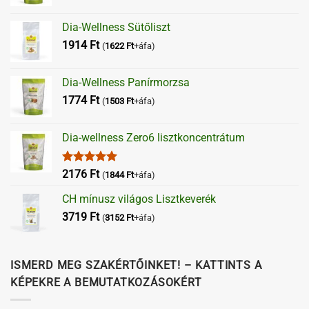
Dia-Wellness Sütőliszt
1914
Ft
(
1622
Ft
+áfa)
Dia-Wellness Panírmorzsa
1774
Ft
(
1503
Ft
+áfa)
Dia-wellness Zero6 lisztkoncentrátum
Értékelés:
2176
Ft
(
1844
Ft
+áfa)
5.00
/ 5
CH mínusz világos Lisztkeverék
3719
Ft
(
3152
Ft
+áfa)
ISMERD MEG SZAKÉRTŐINKET! – KATTINTS A
KÉPEKRE A BEMUTATKOZÁSOKÉRT