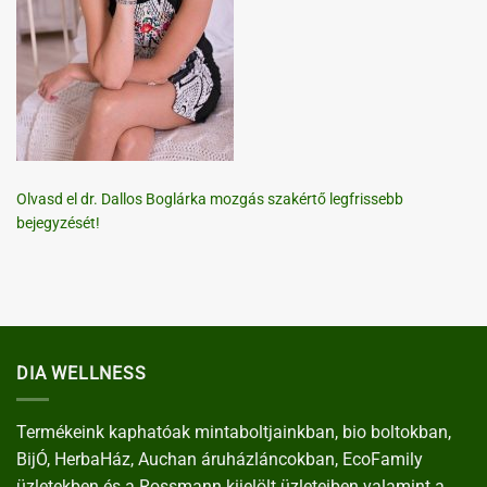
Olvasd el dr. Dallos Boglárka mozgás szakértő legfrissebb
bejegyzését!
DIA WELLNESS
Termékeink kaphatóak mintaboltjainkban, bio boltokban,
BijÓ, HerbaHáz, Auchan áruházláncokban, EcoFamily
üzletekben és a Rossmann kijelölt üzleteiben valamint a