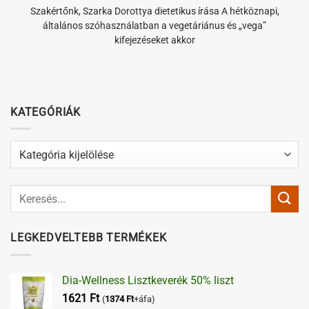
Szakértőnk, Szarka Dorottya dietetikus írása A hétköznapi,
általános szóhasználatban a vegetáriánus és „vega”
kifejezéseket akkor
KATEGÓRIÁK
Kategóriák
LEGKEDVELTEBB TERMÉKEK
Dia-Wellness Lisztkeverék 50% liszt
1621
Ft
(
1374
Ft
+áfa)