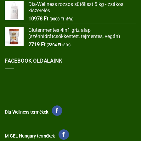
Dia-Wellness rozsos sütőliszt 5 kg - zsákos
was:
is:
kiszerelés
35373 Ft.
30067 Ft.
10978
Ft
(
9303
Ft
+áfa)
Gluténmentes 4in1 gríz alap
(szénhidrátcsökkentett, tejmentes, vegán)
2719
Ft
(
2304
Ft
+áfa)
FACEBOOK OLDALAINK
Dia-Wellness termékek
M-GEL Hungary termékek