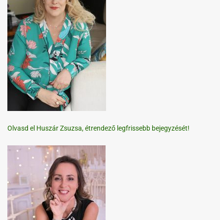
Olvasd el Huszár Zsuzsa, étrendező legfrissebb bejegyzését!