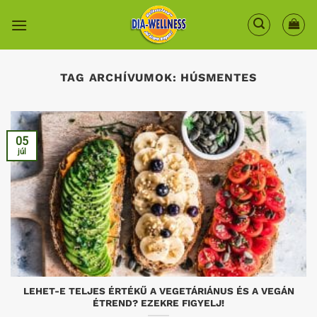
Skip
to
content
TAG ARCHÍVUMOK:
HÚSMENTES
05
júl
LEHET-E TELJES ÉRTÉKŰ A VEGETÁRIÁNUS ÉS A VEGÁN
ÉTREND? EZEKRE FIGYELJ!