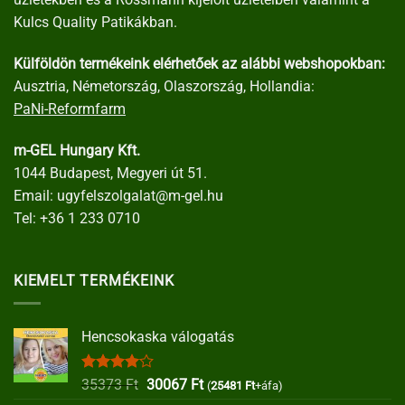
Kulcs Quality Patikákban.
Külföldön termékeink elérhetőek az alábbi webshopokban:
Ausztria, Németország, Olaszország, Hollandia:
PaNi-Reformfarm
m-GEL Hungary Kft.
1044 Budapest, Megyeri út 51.
Email:
ugyfelszolgalat@m-gel.hu
Tel:
+36 1 233 0710
KIEMELT TERMÉKEINK
Hencsokaska válogatás
Értékelés:
Original
Current
35373
Ft
30067
Ft
(
25481
Ft
+áfa)
4.00
/ 5
price
price