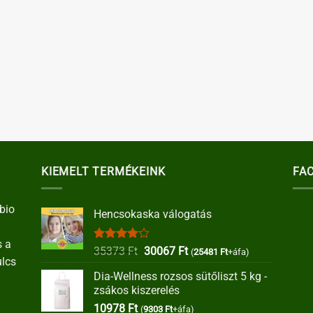
KIEMELT TERMÉKEINK
FA
bio
Hencsokaska válogatás
s a
Értékelés:
Original
Current
35373
Ft
30067
Ft
(
25481
Ft
+áfa)
ulcs
4.00
/ 5
price
price
Dia-Wellness rozsos sütőliszt 5 kg -
was:
is:
zsákos kiszerelés
35373 Ft.
30067 Ft.
10978
Ft
(
9303
Ft
+áfa)