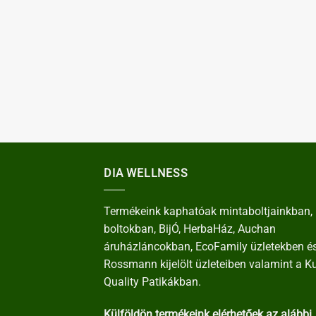
DIA WELLNESS
Termékeink kaphatóak mintaboltjainkban, 
boltokban, BijÓ, HerbaHáz, Auchan
áruházláncokban, EcoFamily üzletekben é
Rossmann kijelölt üzleteiben valamint a K
Quality Patikákban.
Külföldön termékeink elérhetőek az alábbi