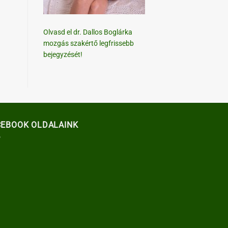
Olvasd el dr. Dallos Boglárka
mozgás szakértő legfrissebb
bejegyzését!
CEBOOK OLDALAINK