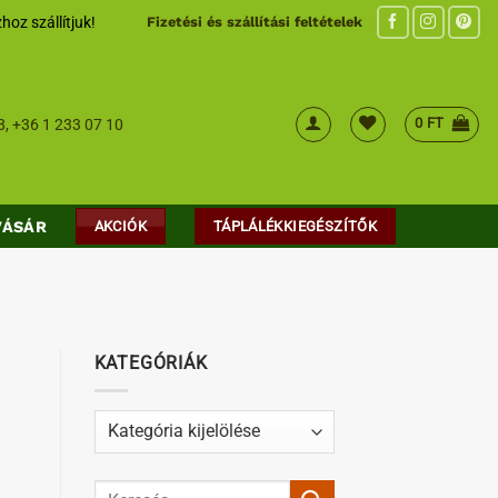
hoz szállítjuk!
Fizetési és szállítási feltételek
0
FT
8
,
+36 1 233 07 10
VÁSÁR
AKCIÓK
TÁPLÁLÉKKIEGÉSZÍTŐK
KATEGÓRIÁK
Kategóriák