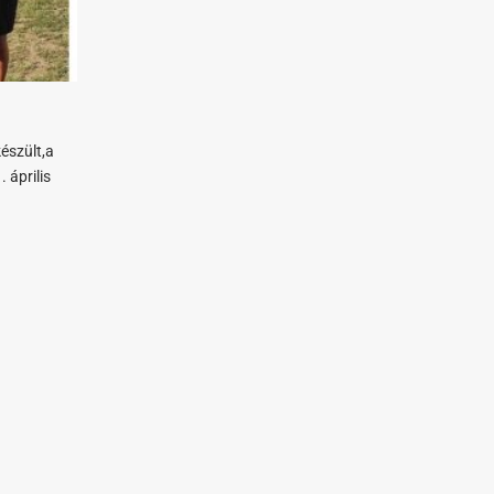
észült,a
 április