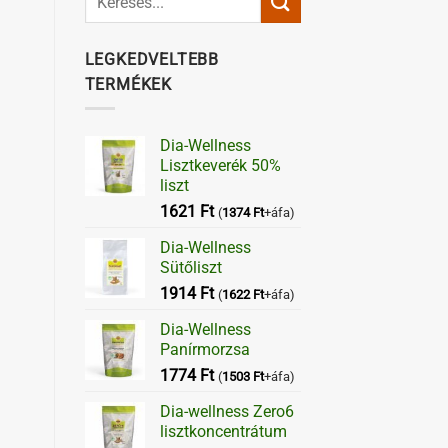
LEGKEDVELTEBB
TERMÉKEK
Dia-Wellness
Lisztkeverék 50%
liszt
1621
Ft
(
1374
Ft
+áfa)
Dia-Wellness
Sütőliszt
1914
Ft
(
1622
Ft
+áfa)
Dia-Wellness
Panírmorzsa
1774
Ft
(
1503
Ft
+áfa)
Dia-wellness Zero6
lisztkoncentrátum