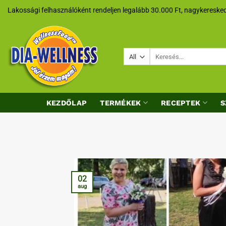
Skip
Lakossági felhasználóként rendeljen legalább 30.000 Ft, nagykeresked
to
content
Keresés
a
következőre:
KEZDŐLAP
TERMÉKEK
RECEPTEK
S
02
aug