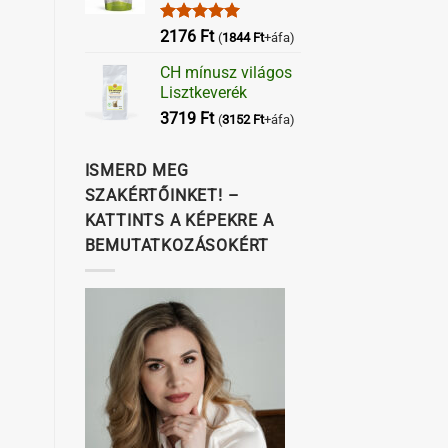
Értékelés:
2176
Ft
(
1844
Ft
+áfa)
5.00
/ 5
CH mínusz világos
Lisztkeverék
3719
Ft
(
3152
Ft
+áfa)
ISMERD MEG
SZAKÉRTŐINKET! –
KATTINTS A KÉPEKRE A
BEMUTATKOZÁSOKÉRT