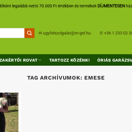
őként legalább nettó 70.000 Ft értékben és termékeit
DÍJMENTESEN
ház
✉
ugyfelszolgalat@m-gel.hu
✆
+36 1 233 02 3
ZAKÉRTŐI ROVAT
TARTOZZ KÖZÉNK!
ÓRIÁS GARÁZS
TAG ARCHÍVUMOK:
EMESE