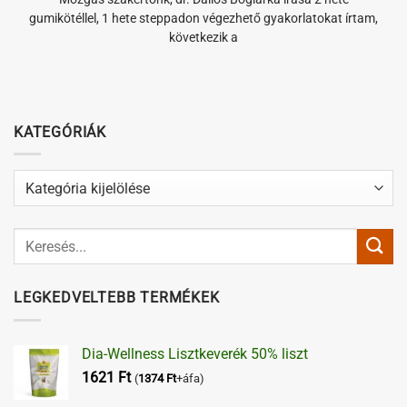
gumikötéllel, 1 hete steppadon végezhető gyakorlatokat írtam,
következik a
KATEGÓRIÁK
Kategóriák
LEGKEDVELTEBB TERMÉKEK
Dia-Wellness Lisztkeverék 50% liszt
1621
Ft
(
1374
Ft
+áfa)