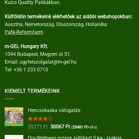
Kulcs Quality Patikákban.
Külföldön termékeink elérhetőek az alábbi webshopokban:
Ausztria, Németország, Olaszország, Hollandia:
PaNi-Reformfarm
m-GEL Hungary Kft.
1044 Budapest, Megyeri út 51.
Email:
ugyfelszolgalat@m-gel.hu
Tel:
+36 1 233 0710
KIEMELT TERMÉKEINK
Hencsokaska válogatás
Értékelés:
Original
Current
35373
Ft
30067
Ft
(
25481
Ft
+áfa)
4.00
/ 5
price
price
Dia-Wellness rozsos sütőliszt 5 kg - zsákos