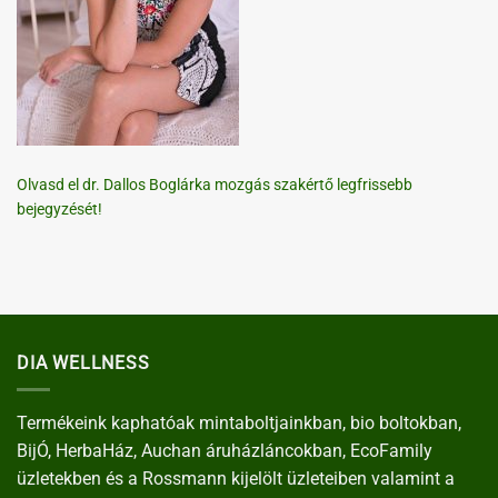
Olvasd el dr. Dallos Boglárka mozgás szakértő legfrissebb
bejegyzését!
DIA WELLNESS
Termékeink kaphatóak mintaboltjainkban, bio boltokban,
BijÓ, HerbaHáz, Auchan áruházláncokban, EcoFamily
üzletekben és a Rossmann kijelölt üzleteiben valamint a