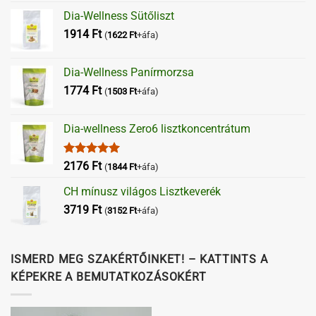
Dia-Wellness Sütőliszt
1914
Ft
(
1622
Ft
+áfa)
Dia-Wellness Panírmorzsa
1774
Ft
(
1503
Ft
+áfa)
Dia-wellness Zero6 lisztkoncentrátum
Értékelés:
2176
Ft
(
1844
Ft
+áfa)
5.00
/ 5
CH mínusz világos Lisztkeverék
3719
Ft
(
3152
Ft
+áfa)
ISMERD MEG SZAKÉRTŐINKET! – KATTINTS A
KÉPEKRE A BEMUTATKOZÁSOKÉRT