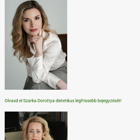
Olvasd el Szarka Dorottya dietetikus legfrissebb bejegyzését!