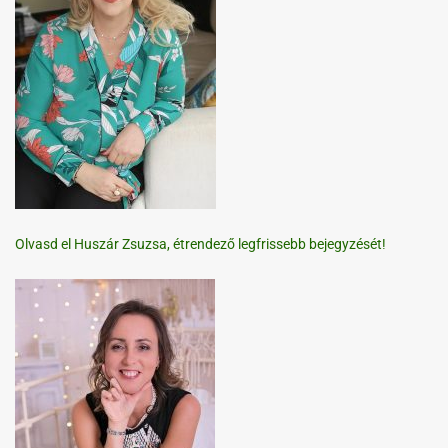
Olvasd el Huszár Zsuzsa, étrendező legfrissebb bejegyzését!