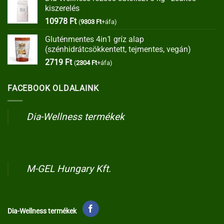
was:
is:
kiszerelés
35373 Ft.
30067 Ft.
10978
Ft
(
9303
Ft
+áfa)
Gluténmentes 4in1 gríz alap
(szénhidrátcsökkentett, tejmentes, vegán)
2719
Ft
(
2304
Ft
+áfa)
FACEBOOK OLDALAINK
Dia-Wellness termékek
M-GEL Hungary Kft.
Dia-Wellness termékek