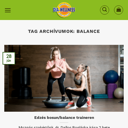
Skip
to
content
TAG ARCHÍVUMOK:
BALANCE
28
jún
Edzés bosun/balance traineren
Mozgás szakértőnk, dr. Dallos Boglárka írása 2 hete