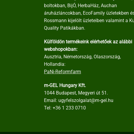
boltokban, BijÓ, HerbaHáz, Auchan
áruházláncokban, EcoFamily üzletekben é
Rossmann kijelölt üzleteiben valamint a K
Quality Patikákban.
Külföldön termékeink elérhetőek az alábbi
webshopokban:
Ausztria, Németország, Olaszország,
Hollandia:
PaNi-Reformfarm
m-GEL Hungary Kft.
1044 Budapest, Megyeri út 51.
Email:
ugyfelszolgalat@m-gel.hu
Tel:
+36 1 233 0710