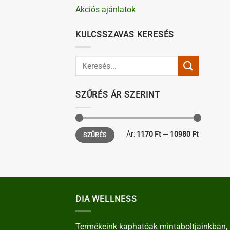
Akciós ajánlatok
KULCSSZAVAS KERESÉS
SZŰRÉS ÁR SZERINT
Min
Max
Ár:
1170 Ft
—
10980 Ft
SZŰRÉS
ár
ár
DIA WELLNESS
Termékeink kaphatóak mintaboltjainkban, 