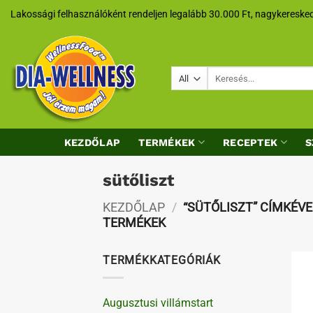
Skip
Lakossági felhasználóként rendeljen legalább 30.000 Ft, nagykeresked
to
content
Keresés
a
következőre:
KEZDŐLAP
TERMÉKEK
RECEPTEK
S
sütőliszt
KEZDŐLAP
/
“SÜTŐLISZT” CÍMKÉV
TERMÉKEK
TERMÉKKATEGÓRIÁK
Augusztusi villámstart