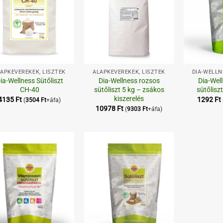
+
+
APKEVERÉKEK, LISZTEK
ALAPKEVERÉKEK, LISZTEK
DIA-WELL
ia-Wellness Sütőliszt
Dia-Wellness rozsos
Dia-Wel
CH-40
sütőliszt 5 kg – zsákos
sütőlis
kiszerelés
4135
Ft
1292
Ft
(
3504
Ft
+áfa)
10978
Ft
(
9303
Ft
+áfa)
Kedvenceimhez
Kedvenceimhez