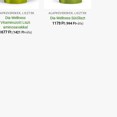
+
APKEVERÉKEK, LISZTEK
ALAPKEVERÉKEK, LISZTEK
Dia-Wellness
Dia-Wellness Sütőliszt
Vitaminozott Liszt
1173
Ft
(
994
Ft
+áfa)
aminosavakkal
1677
Ft
(
1421
Ft
+áfa)