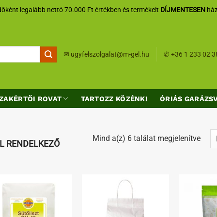
őként legalább nettó 70.000 Ft értékben és termékeit
DÍJMENTESEN
ház
✉
ugyfelszolgalat@m-gel.hu
✆
+36 1 233 02 3
ZAKÉRTŐI ROVAT
TARTOZZ KÖZÉNK!
ÓRIÁS GARÁZS
Sort
Mind a(z) 6 találat megjelenítve
EL RENDELKEZŐ
by
lates
Kedvenceimhez
Kedvenceimhez