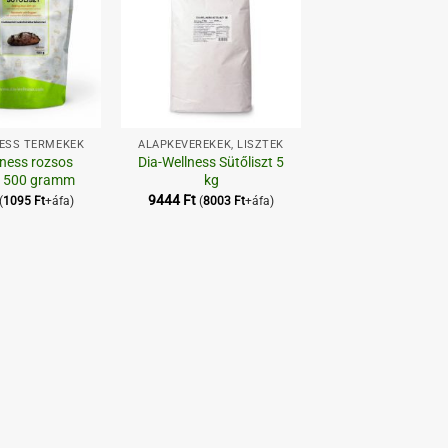
+
NESS TERMÉKEK
ALAPKEVERÉKEK, LISZTEK
lness rozsos
Dia-Wellness Sütőliszt 5
zt 500 gramm
kg
9444
Ft
(
1095
Ft
+áfa)
(
8003
Ft
+áfa)