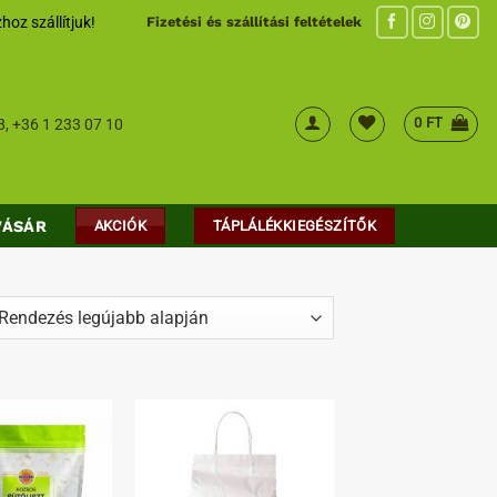
hoz szállítjuk!
Fizetési és szállítási feltételek
0
FT
8
,
+36 1 233 07 10
VÁSÁR
AKCIÓK
TÁPLÁLÉKKIEGÉSZÍTŐK
ed
t
Kedvenceimhez
Kedvenceimhez