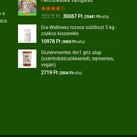
Hencsokaska válogatás
s a
Értékelés:
Original
Current
35373
Ft
30067
Ft
(
25481
Ft
+áfa)
ulcs
4.00
/ 5
price
price
Dia-Wellness rozsos sütőliszt 5 kg -
was:
is:
zsákos kiszerelés
35373 Ft.
30067 Ft.
10978
Ft
(
9303
Ft
+áfa)
Gluténmentes 4in1 gríz alap
(szénhidrátcsökkentett, tejmentes,
vegán)
2719
Ft
(
2304
Ft
+áfa)