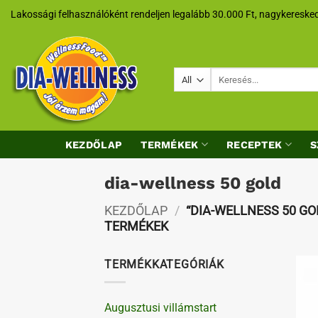
Skip
Lakossági felhasználóként rendeljen legalább 30.000 Ft, nagykeresked
to
content
Keresés
a
következőre:
KEZDŐLAP
TERMÉKEK
RECEPTEK
S
dia-wellness 50 gold
KEZDŐLAP
/
“DIA-WELLNESS 50 GO
TERMÉKEK
TERMÉKKATEGÓRIÁK
Augusztusi villámstart