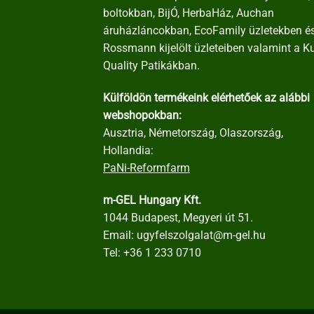
boltokban, BijÓ, HerbaHáz, Auchan
áruházláncokban, EcoFamily üzletekben é
Rossmann kijelölt üzleteiben valamint a K
Quality Patikákban.
Külföldön termékeink elérhetőek az alábbi
webshopokban:
Ausztria, Németország, Olaszország,
Hollandia:
PaNi-Reformfarm
m-GEL Hungary Kft.
1044 Budapest, Megyeri út 51.
Email:
ugyfelszolgalat@m-gel.hu
Tel:
+36 1 233 0710