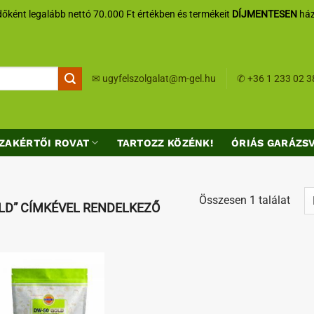
őként legalább nettó 70.000 Ft értékben és termékeit
DÍJMENTESEN
ház
✉
ugyfelszolgalat@m-gel.hu
✆
+36 1 233 02 3
ZAKÉRTŐI ROVAT
TARTOZZ KÖZÉNK!
ÓRIÁS GARÁZS
Összesen 1 találat
LD” CÍMKÉVEL RENDELKEZŐ
Kedvenceimhez