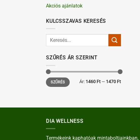
Akciós ajánlatok
KULCSSZAVAS KERESÉS
SZŰRÉS ÁR SZERINT
Min
Max
Ár:
1460 Ft
—
1470 Ft
SZŰRÉS
ár
ár
DIA WELLNESS
Termékeink kaphatóak mintaboltjainkban, 