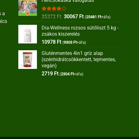
Hencsokaska válogatás
s a
Értékelés:
Original
Current
35373
Ft
30067
Ft
(
25481
Ft
+áfa)
ulcs
4.00
/ 5
price
price
Dia-Wellness rozsos sütőliszt 5 kg -
was:
is:
zsákos kiszerelés
35373 Ft.
30067 Ft.
10978
Ft
(
9303
Ft
+áfa)
Gluténmentes 4in1 gríz alap
(szénhidrátcsökkentett, tejmentes,
vegán)
2719
Ft
(
2304
Ft
+áfa)