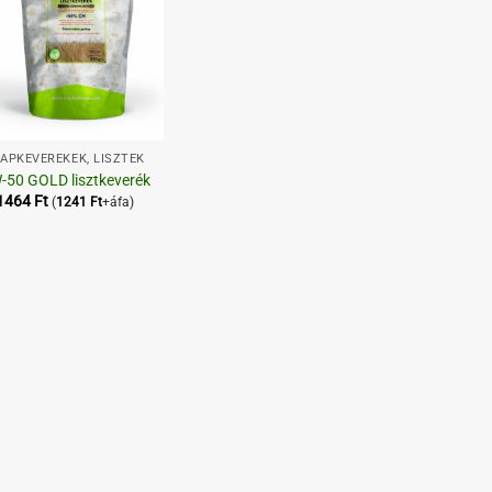
APKEVERÉKEK, LISZTEK
-50 GOLD lisztkeverék
1464
Ft
(
1241
Ft
+áfa)