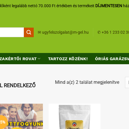
őként legalább nettó 70.000 Ft értékben és termékeit
DÍJMENTESEN
ház
✉
ugyfelszolgalat@m-gel.hu
✆
+36 1 233 02 3
ZAKÉRTŐI ROVAT
TARTOZZ KÖZÉNK!
ÓRIÁS GARÁZS
Sort
Mind a(z) 2 találat megjelenítve
EL RENDELKEZŐ
by
lates
Kedvenceimhez
Kedvenceimhez
15%