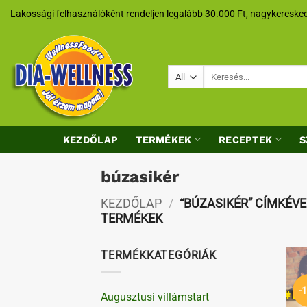
Skip
Lakossági felhasználóként rendeljen legalább 30.000 Ft, nagykeresked
to
content
Keresés
a
következőre:
KEZDŐLAP
TERMÉKEK
RECEPTEK
S
búzasikér
KEZDŐLAP
/
“BÚZASIKÉR” CÍMKÉV
TERMÉKEK
TERMÉKKATEGÓRIÁK
-
Augusztusi villámstart