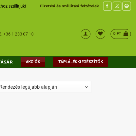
hoz szállítjuk!
Fizetési és szállítási feltételek
0
FT
8
,
+36 1 233 07 10
VÁSÁR
AKCIÓK
TÁPLÁLÉKKIEGÉSZÍTŐK
ed
t