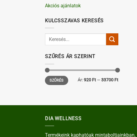
Akciós ajánlatok
KULCSSZAVAS KERESÉS
SZŰRÉS ÁR SZERINT
Min
Max
Ár:
920 Ft
—
33700 Ft
SZŰRÉS
ár
ár
DIA WELLNESS
Termékeink kaphatóak mintaboltjainkban, 