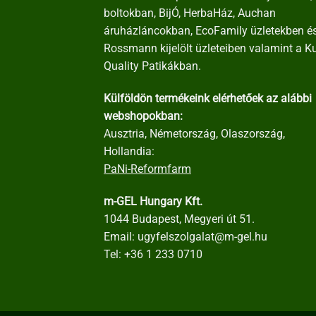
boltokban, BijÓ, HerbaHáz, Auchan
áruházláncokban, EcoFamily üzletekben é
Rossmann kijelölt üzleteiben valamint a K
Quality Patikákban.
Külföldön termékeink elérhetőek az alábbi
webshopokban:
Ausztria, Németország, Olaszország,
Hollandia:
PaNi-Reformfarm
m-GEL Hungary Kft.
1044 Budapest, Megyeri út 51.
Email:
ugyfelszolgalat@m-gel.hu
Tel:
+36 1 233 0710