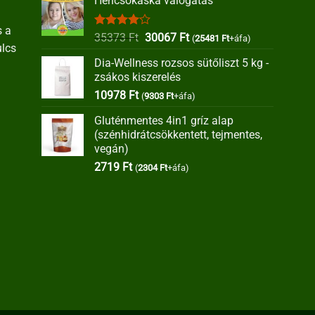
Hencsokaska válogatás
s a
Értékelés:
Original
Current
35373
Ft
30067
Ft
(
25481
Ft
+áfa)
ulcs
4.00
/ 5
price
price
Dia-Wellness rozsos sütőliszt 5 kg -
was:
is:
zsákos kiszerelés
35373 Ft.
30067 Ft.
10978
Ft
(
9303
Ft
+áfa)
Gluténmentes 4in1 gríz alap
(szénhidrátcsökkentett, tejmentes,
vegán)
2719
Ft
(
2304
Ft
+áfa)