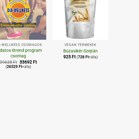
+
A-WELLNESS CSOMAGOK
VEGÁN TERMÉKEK
datos étrend program
Búzasikér-Szejtán
csomag
925
Ft
(
728
Ft
+áfa)
Original
Current
39638
Ft
33692
Ft
price
price
(
26529
Ft
+áfa)
was:
is:
39638 Ft.
33692 Ft.