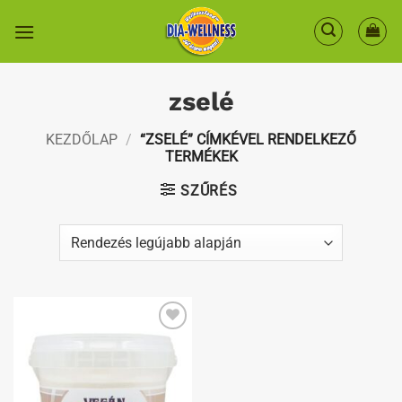
Skip
to
content
zselé
KEZDŐLAP
/
“ZSELÉ” CÍMKÉVEL RENDELKEZŐ
TERMÉKEK
SZŰRÉS
Kedvenceimhez