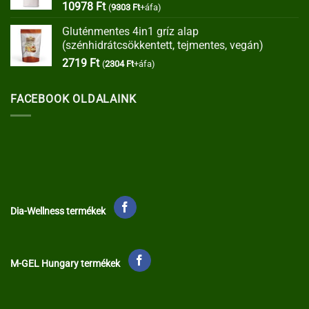
10978
Ft
(
9303
Ft
+áfa)
Gluténmentes 4in1 gríz alap
(szénhidrátcsökkentett, tejmentes, vegán)
2719
Ft
(
2304
Ft
+áfa)
FACEBOOK OLDALAINK
Dia-Wellness termékek
M-GEL Hungary termékek