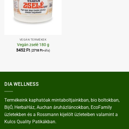
VEGÁN TERMÉKEK
Vegán zselé 180 g
3452
Ft
(
2718
Ft
+áfa)
DIA WELLNESS
Termékeink kaphatóak mintaboltjainkban, bio boltokban,
BijÓ, HerbaHáz, Auchan áruházláncokban, EcoFamily
üzletekben és a Rossmann kijelölt üzleteiben valamint a
Kulcs Quality Patikákban.