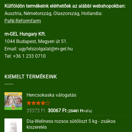
Külföldön termékeink elérhetőek az alábbi webshopokban:
Ausztria, Németország, Olaszország, Hollandia:
PaNi-Reformfarm
m-GEL Hungary Kft.
1044 Budapest, Megyeri út 51.
Email:
ugyfelszolgalat@m-gel.hu
Tel:
+36 1 233 0710
KIEMELT TERMÉKEINK
Hencsokaska válogatás
Értékelés:
Original
Current
35373
Ft
30067
Ft
(
25481
Ft
+áfa)
4.00
/ 5
price
price
Dia-Wellness rozsos sütőliszt 5 kg - zsákos
was:
is:
kiszerelés
35373 Ft.
30067 Ft.