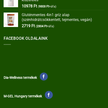
35373 Ft.
30067 Ft.
10978
Ft
(
9303
Ft
+áfa)
Gluténmentes 4in1 gríz alap
(szénhidrátcsökkentett, tejmentes, vegán)
2719
Ft
(
2304
Ft
+áfa)
FACEBOOK OLDALAINK
Dia-Wellness termékek
M-GEL Hungary termékek