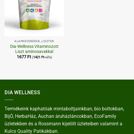
ALAPKEVERÉKEK, LISZTEK
Dia-Wellness Vitaminozott
Liszt aminosavakkal
1677
Ft
(
1421
Ft
+áfa)
DIA WELLNESS
Termékeink kaphatóak mintaboltjainkban, bio boltokban,
BijÓ, HerbaHáz, Auchan áruházláncokban, EcoFamily
üzletekben és a Rossmann kijelölt üzleteiben valamint a
Kulcs Quality Patikákban.