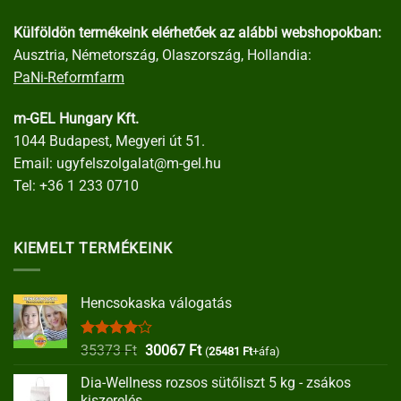
Külföldön termékeink elérhetőek az alábbi webshopokban:
Ausztria, Németország, Olaszország, Hollandia:
PaNi-Reformfarm
m-GEL Hungary Kft.
1044 Budapest, Megyeri út 51.
Email:
ugyfelszolgalat@m-gel.hu
Tel:
+36 1 233 0710
KIEMELT TERMÉKEINK
Hencsokaska válogatás
Értékelés:
Original
Current
35373
Ft
30067
Ft
(
25481
Ft
+áfa)
4.00
/ 5
price
price
Dia-Wellness rozsos sütőliszt 5 kg - zsákos
was:
is:
kiszerelés