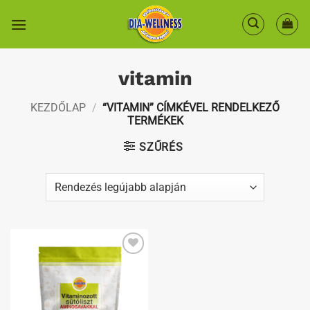
Skip
to
content
vitamin
KEZDŐLAP
/
“VITAMIN” CÍMKÉVEL RENDELKEZŐ
TERMÉKEK
SZŰRÉS
Kedvenceimhez