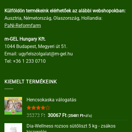
Külföldön termékeink elérhetőek az alábbi webshopokban:
Ausztria, Németország, Olaszország, Hollandia:
PaNi-Reformfarm
m-GEL Hungary Kft.
1044 Budapest, Megyeri út 51.
Email:
ugyfelszolgalat@m-gel.hu
Tel:
+36 1 233 0710
KIEMELT TERMÉKEINK
Hencsokaska válogatás
Értékelés:
Original
Current
35373
Ft
30067
Ft
(
25481
Ft
+áfa)
4.00
/ 5
price
price
Dia-Wellness rozsos sütőliszt 5 kg - zsákos
was:
is:
kiszerelés