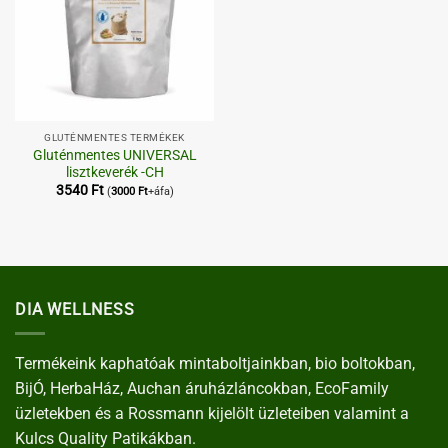
GLUTÉNMENTES TERMÉKEK
Gluténmentes UNIVERSAL
lisztkeverék -CH
3540
Ft
(
3000
Ft
+áfa)
DIA WELLNESS
Termékeink kaphatóak mintaboltjainkban, bio boltokban,
BijÓ, HerbaHáz, Auchan áruházláncokban, EcoFamily
üzletekben és a Rossmann kijelölt üzleteiben valamint a
Kulcs Quality Patikákban.