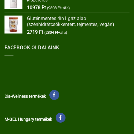
35373 Ft.
30067 Ft.
10978
Ft
(
9303
Ft
+áfa)
Gluténmentes 4in1 gríz alap
(szénhidrátcsökkentett, tejmentes, vegán)
2719
Ft
(
2304
Ft
+áfa)
FACEBOOK OLDALAINK
Dia-Wellness termékek
M-GEL Hungary termékek