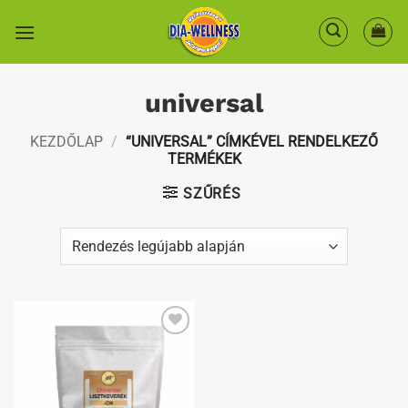
Skip
to
content
universal
KEZDŐLAP
/
“UNIVERSAL” CÍMKÉVEL RENDELKEZŐ
TERMÉKEK
SZŰRÉS
Kedvenceimhez