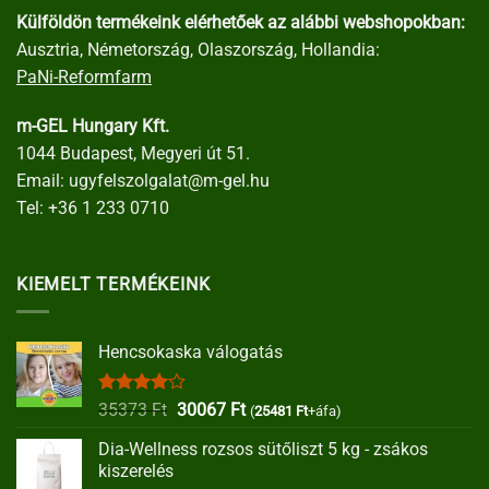
Külföldön termékeink elérhetőek az alábbi webshopokban:
Ausztria, Németország, Olaszország, Hollandia:
PaNi-Reformfarm
m-GEL Hungary Kft.
1044 Budapest, Megyeri út 51.
Email:
ugyfelszolgalat@m-gel.hu
Tel:
+36 1 233 0710
KIEMELT TERMÉKEINK
Hencsokaska válogatás
Értékelés:
Original
Current
35373
Ft
30067
Ft
(
25481
Ft
+áfa)
4.00
/ 5
price
price
Dia-Wellness rozsos sütőliszt 5 kg - zsákos
was:
is:
kiszerelés
35373 Ft.
30067 Ft.