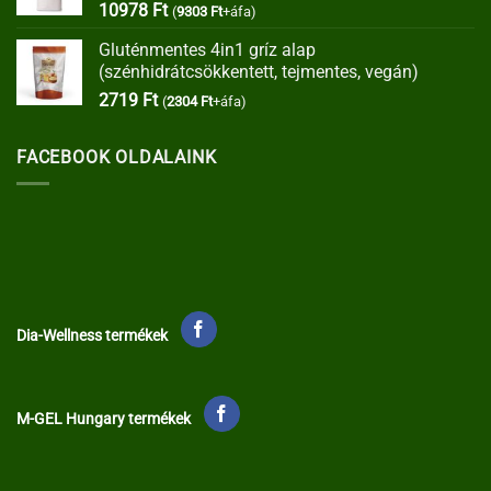
10978
Ft
(
9303
Ft
+áfa)
Gluténmentes 4in1 gríz alap
(szénhidrátcsökkentett, tejmentes, vegán)
2719
Ft
(
2304
Ft
+áfa)
FACEBOOK OLDALAINK
Dia-Wellness termékek
M-GEL Hungary termékek