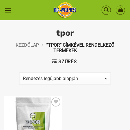
Skip
to
content
tpor
KEZDŐLAP
/
“TPOR” CÍMKÉVEL RENDELKEZŐ
TERMÉKEK
SZŰRÉS
Kedvenceimhez