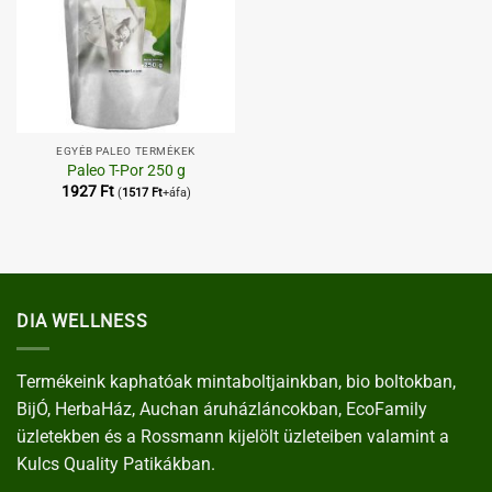
EGYÉB PALEO TERMÉKEK
Paleo T-Por 250 g
1927
Ft
(
1517
Ft
+áfa)
DIA WELLNESS
Termékeink kaphatóak mintaboltjainkban, bio boltokban,
BijÓ, HerbaHáz, Auchan áruházláncokban, EcoFamily
üzletekben és a Rossmann kijelölt üzleteiben valamint a
Kulcs Quality Patikákban.